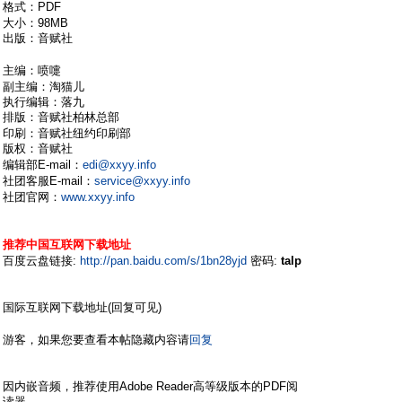
格式：PDF
) J- m- c7 ]& P
大小：98MB
出版：音赋社
9 r' K/ U% e+ }* X8 n8 n% @& M) a
' v0 b9 L5 R* ]
主编：喷嚏
/ t/ ?! y4 z% ?, [+ i& a3 U. ~
副主编：淘猫儿
执行编辑：落九
排版：音赋社柏林总部
8 w) T! F" t% `. _0 o" }# c
印刷：音赋社纽约印刷部
版权：音赋社
$ p2 w: _2 g3 @$ c6 u* y: }0 c
编辑部E-mail：
edi@xxyy.info
$ W9 {7 [6 {* w( g
社团客服E-mail：
service@xxyy.info
9 j+ e3 W9 A s ^% o
社团官网：
www.xxyy.info
4 v- U5 J2 m+ L8 \' j
% B% t# `" Q. i( k# V! r
推荐中国互联网下载地址
4 ]: k$ ]0 g1 w
百度云盘链接:
http://pan.baidu.com/s/1bn28yjd
密码:
talp
& r) z8 }) i4 G
国际互联网下载地址(回复可见)
x* n( j- O' T
! X( X. H% v$ v5 R
游客，如果您要查看本帖隐藏内容请
回复
) |3 X6 y6 ?) W6 G" @2 V" x
因内嵌音频，推荐使用Adobe Reader高等级版本的PDF阅
读器