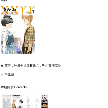
! S1 l# e& d: d8 n" e. [$ _9 m
★ 原版，纯原创类版权作品，刊内高清完整
; N8 L# e: L1 T5
Y4 [) X& Z+ E9 y) N! L
☆ 半原创
- g4 |. ^3 p! L& @' W
$ T/ h) o, L: C( |! R9 z% F* ]8 L9 C
本期目录 Contents
- p/ J4 j+ n0 C3 S) }