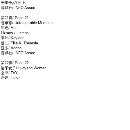
千里千岁/ K. K.
音赋社/ INFO Assoc.
% m5 v9 }9 c+ w
第21页/ Page 21
意难忘/ Unforgettable Memories
瞑色/ Ann
+ D5 S3 p! P) q9 h' D
Lizmos / Lizmos
寒叶/ Kaylene
" i6 x; u7 W7 Z4 f; \! u) q: A
落九/ Tilla A. Theresia
亚东/ Adong
音赋社/ INFO Assoc.
第22页/ Page 22
' r$ [. B2 R7 c! {/ m. ], P; @( q
洛阳女子/ Luoyang Women
之津/ FAY
' Z0 ]) X; H' D4 W4 A
霍霍/ Qvolt
音赋社/ INFO Assoc.
: |$ X+ w9 _9 t- F: Z( K; `
& O( r1 b1 [6 W1 q8 `! | Z7 j
第23页/ Page 23
! }& \- P: a) u. t+ ~
千回百转再遇见·九三夏天/ Thousands Back to Meet Again
in the Summer 93
* l4 d; X5 d! ?) a
之津/ FAY
音赋社/ INFO Assoc.
4 w. @8 Q. q+ u+ w8 g4 |
* ~9 R a4 }( H' [! z$ N9 D. m% I
第23页/ Page 23
5 y% j/ q- S" w6 o$ o! K
情无独钟/ No Single Love
+ M- m$ a4 k( [: _