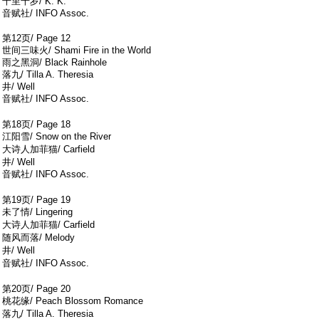
千里千岁/ K. K.
音赋社/ INFO Assoc.
; T' @, V- G) Q* l0 r* ^7 ]* z
第12页/ Page 12
世间三味火/ Shami Fire in the World
雨之黑洞/ Black Rainhole
落九/ Tilla A. Theresia
井/ Well
音赋社/ INFO Assoc.
) w( s3 c& u/ _6 e) `6 \
' C7 Z3 e% L1 i4 h
第18页/ Page 18
江阳雪/ Snow on the River
) g9 J( B! I$ ?- |4 C6 ~
大诗人加菲猫/ Carfield
) u" o( h3 R3 @; w* ?+ T: p. y
井/ Well
音赋社/ INFO Assoc.
, r5 h9 I' d9 K( x3 E
) L I9 S+ r# F, x" f, K) {7 [
第19页/ Page 19
未了情/ Lingering
6 Z7 I. _/ M. Y6 U) L
大诗人加菲猫/ Carfield
; k& o4 M, v; V: I7 [: N9 U+ ^
随风而落/ Melody
' G- ~* ^& X3 ?- Y; W
井/ Well
1 o. C9 o1 Y' }, y Y9 [
音赋社/ INFO Assoc.
9 w; G- b7 n& o8 h
3 w; d0 c! K5 u( H& G( l+ I, |
第20页/ Page 20
桃花缘/ Peach Blossom Romance
! L, M( P; ~9 I& u8 L: q9 J4 B
落九/ Tilla A. Theresia