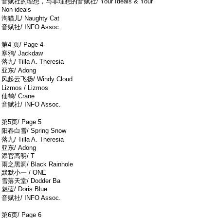
音赋社的理想，与非理想的音赋社/ Your Ideals & Your
Non-ideals
' Q& k! ?0 T; j) N( e( z
淘猫儿/ Naughty Cat
7 r! S8 f* T* Z+ z& _8 }
音赋社/ INFO Assoc.
- {1 z3 U/ p3 K; q: R% q
, g5 q7 O7 M* |9 V, J9 u0 ~8 n
第4 页/ Page 4
/ L/ A% h, @. a2 k! n6 k; A
寒鸦/ Jackdaw
落九/ Tilla A. Theresia
X! R# R* ~* }4 s! D. _4 F
亚东/ Adong
5 G0 H3 G V- t2 @3 X3 C- m
风起云飞扬/ Windy Cloud
) S( g; J8 i& F3 z% e
Lizmos / Lizmos
仙鹤/ Crane
音赋社/ INFO Assoc.
/ @) d- F. Q/ b9 z- j
" i5 ~, S7 H4 I* V/ ~4 \, e
第5页/ Page 5
" @8 N6 p& b2 n H
阳春白雪/ Spring Snow
1 B. A* k" B0 P n! Z4 `0 E. q
落九/ Tilla A. Theresia
亚东/ Adong
添官高明/ T
雨之黑洞/ Black Rainhole
默默小一 / ONE
雪落天堂/ Dodder Ba
魅蓝/ Doris Blue
, M; p) D+ h! J5 Z8 i. h
音赋社/ INFO Assoc.
6 b. x4 M! x, C! f {/ _8 _
第6页/ Page 6
( r8 C# s4 ^/ s$ w4 ^' a6 a/ |