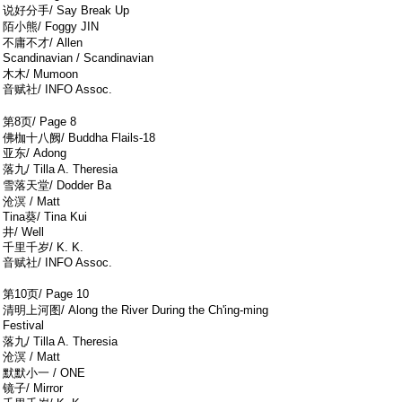
说好分手/ Say Break Up
8 G7 I1 P& Q" K7 D L
陌小熊/ Foggy JIN
, }, `* v: |( t W. q
不庸不才/ Allen
Scandinavian / Scandinavian
" b8 _" [- |7 d$ p- w" N
木木/ Mumoon
音赋社/ INFO Assoc.
$ g" a. B& y* v
: R2 b/ w3 z0 Q* ]# s' W* b p- ~$ b
第8页/ Page 8
+ A j0 b3 n; P( e, L) x+ B
佛枷十八阙/ Buddha Flails-18
亚东/ Adong
% r5 B: S' y( K/ T$ T0 ^& w0 l1 V
落九/ Tilla A. Theresia
2 N* F" |& i; b( w9 }) C; |
雪落天堂/ Dodder Ba
8 Q, t8 ^9 w( |. [. S1 ]
沧溟 / Matt
Tina葵/ Tina Kui
井/ Well
千里千岁/ K. K.
音赋社/ INFO Assoc.
/ D5 U$ f( |/ q. s: D/ ]/ m
第10页/ Page 10
* f3 W+ T4 p/ e% P- t
清明上河图/ Along the River During the Ch'ing-ming
Festival
' k2 E- J7 q( b: b9 d: t
落九/ Tilla A. Theresia
沧溟 / Matt
3 { q8 y2 j0 @, S7 f8 V
默默小一 / ONE
镜子/ Mirror