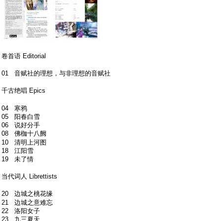
- m9 h' `2 o$ ]* w. v7 q) t
# U. f9 C9 v. N& Q8 N
卷首语 Editorial
, b% }% m: O f# ~! ?
01 音赋社的理想，与非理想的音赋社
8 T6 Z% _# @5 Q- q! R( `3 P. w
千古绝唱 Epics
, _/ a$ O8 E- [
+ w, S: U* V" y+ _
04 寒鸦
05 阳春白雪
06 说好分手
08 佛枷十八阙
& m8 A4 p. N2 K- S
10 清明上河图
18 江阳雪
19 未了情
" I9 G0 r& b* V8 a
当代词人 Librettists
1 A% H$ n. A2 |% B: q2 n2 k; n+ u/ _
20 边城之桃花缘
" O9 E" P* w# p- n+ G, k! J: u
21 边城之意难忘
22 洛阳女子
23 九三夏天