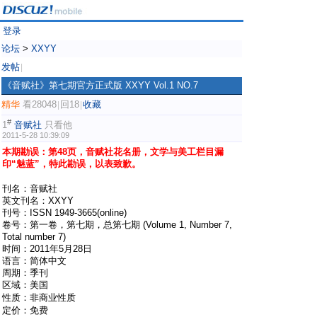
登录
论坛
>
XXYY
发帖
|
《音赋社》第七期官方正式版 XXYY Vol.1 NO.7
精华
看28048
回18
收藏
|
|
#
1
音赋社
只看他
2011-5-28 10:39:09
本期勘误：第48页，音赋社花名册，文学与美工栏目漏
印“魅蓝”，特此勘误，以表致歉。
# o5 {9 I, n' l, v9 z1 J
刊名：音赋社
英文刊名：XXYY
刊号：ISSN 1949-3665(online)
卷号：第一卷，第七期，总第七期 (Volume 1, Number 7,
Total number 7)
时间：2011年5月28日
语言：简体中文
周期：季刊
区域：美国
7 a" T- v- S0 Z( {; L
性质：非商业性质
+ J- D( ?* [4 Q7 o. d# _
定价：免费