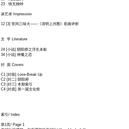
23 情无独钟
$ P% E8 p. [! n: P" w) w. \
谈艺录 Impression
12 [3] 世间三味火——《清明上河图》歌曲评析
5 K) s; v* v8
v Y* w
文 学 Literature
) U& [- z* y1 B& w% l R3 L
$ u; R# c0 V3 O1 b. Q f; \/ b5 `
24 [小说] 阴阳师之浮生未歇
; i+ R5 S0 A8 w" r' b. a
34 [小说] 神魔之恋
; p1 }3 g( }/ x2 b9 j* p4 M- T. X T
封 面 Covers
C1 [封面] Love-Break Up
C2 [封二] 阴阳师
C3 [封三] 本期索引
C4 [封底] 第一届文化祭
; X+ q8 l& N6 m% ?: d% ^
. \, i. j( E! z9 ?' I% k
( ?6 Y5 A1 i$ D' w1 ]" R
索引/ Index
: W: i/ K. t1 j. w6 j) O5 j
第1页/ Page 1
& q/ K* a; ~# h4 f, } ]1 Q