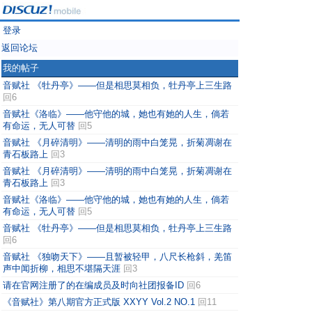
登录
返回论坛
我的帖子
音赋社 《牡丹亭》——但是相思莫相负，牡丹亭上三生路
回6
音赋社《洛临》——他守他的城，她也有她的人生，倘若
有命运，无人可替
回5
音赋社 《月碎清明》——清明的雨中白笼晃，折菊凋谢在
青石板路上
回3
音赋社 《月碎清明》——清明的雨中白笼晃，折菊凋谢在
青石板路上
回3
音赋社《洛临》——他守他的城，她也有她的人生，倘若
有命运，无人可替
回5
音赋社 《牡丹亭》——但是相思莫相负，牡丹亭上三生路
回6
音赋社 《独吻天下》——且暂被轻甲，八尺长枪斜，羌笛
声中闻折柳，相思不堪隔天涯
回3
请在官网注册了的在编成员及时向社团报备ID
回6
《音赋社》第八期官方正式版 XXYY Vol.2 NO.1
回11