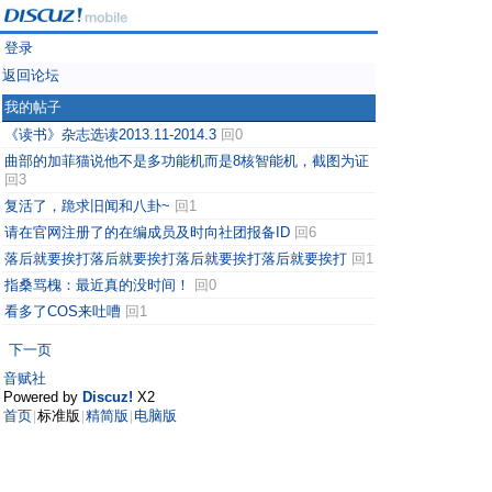
登录
返回论坛
我的帖子
《读书》杂志选读2013.11-2014.3
回0
曲部的加菲猫说他不是多功能机而是8核智能机，截图为证
回3
复活了，跪求旧闻和八卦~
回1
请在官网注册了的在编成员及时向社团报备ID
回6
落后就要挨打落后就要挨打落后就要挨打落后就要挨打
回1
指桑骂槐：最近真的没时间！
回0
看多了COS来吐嘈
回1
下一页
音赋社
Powered by
Discuz!
X2
首页
标准版
精简版
电脑版
|
|
|