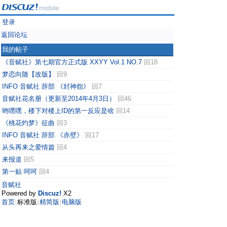
登录
返回论坛
我的帖子
《音赋社》第七期官方正式版 XXYY Vol.1 NO.7
回18
梦恋向随【改版】
回9
INFO 音赋社 辞部 《封神怨》
回7
音赋社花名册（更新至2014年4月3日）
回46
哟嘿嘿，楼下对楼上ID的第一反应是啥
回14
《桃花灼梦》征曲
回3
INFO 音赋社 辞部 《赤壁》
回17
从头再来之爱情篇
回4
来报道
回5
第一贴 呵呵
回4
音赋社
Powered by
Discuz!
X2
首页
标准版
精简版
电脑版
|
|
|