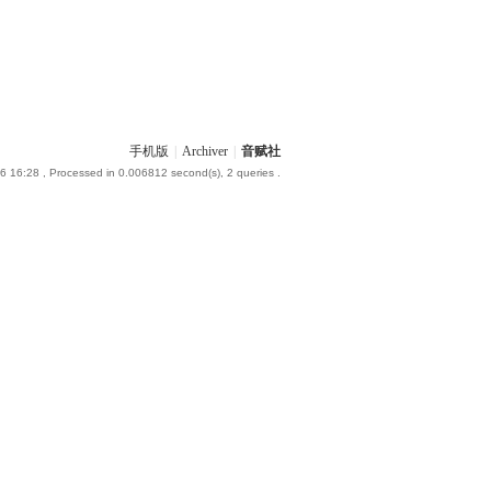
手机版
|
Archiver
|
音赋社
6 16:28
, Processed in 0.006812 second(s), 2 queries .