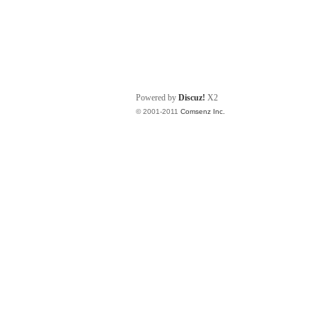
Powered by
Discuz!
X2
© 2001-2011
Comsenz Inc.