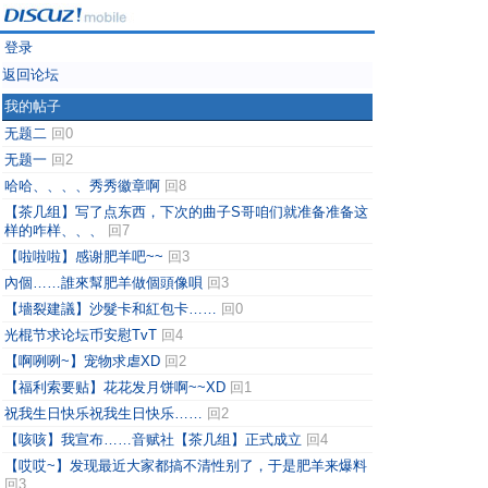
登录
返回论坛
我的帖子
无题二
回0
无题一
回2
哈哈、、、、秀秀徽章啊
回8
【茶几组】写了点东西，下次的曲子S哥咱们就准备准备这
样的咋样、、、
回7
【啦啦啦】感谢肥羊吧~~
回3
內個……誰來幫肥羊做個頭像唄
回3
【墻裂建議】沙髮卡和紅包卡……
回0
光棍节求论坛币安慰TvT
回4
【啊咧咧~】宠物求虐XD
回2
【福利索要贴】花花发月饼啊~~XD
回1
祝我生日快乐祝我生日快乐……
回2
【咳咳】我宣布……音赋社【茶几组】正式成立
回4
【哎哎~】发现最近大家都搞不清性别了，于是肥羊来爆料
回3