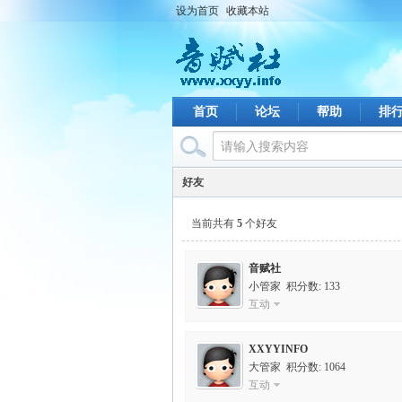
设为首页
收藏本站
首页
论坛
帮助
排
好友
当前共有
5
个好友
音赋社
小管家 积分数: 133
互动
XXYYINFO
大管家 积分数: 1064
互动