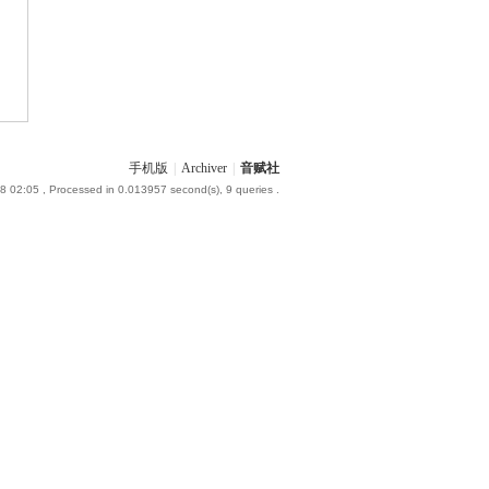
手机版
|
Archiver
|
音赋社
8 02:05
, Processed in 0.013957 second(s), 9 queries .