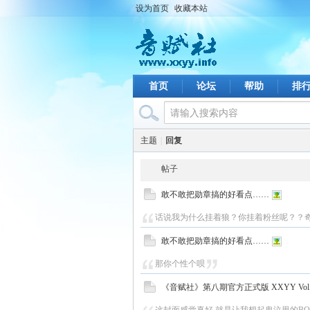
设为首页
收藏本站
首页
论坛
帮助
排
主题
|
回复
帖子
敢不敢把勋章搞的好看点……
话说我为什么挂着狼？你挂着粉丝呢？？
敢不敢把勋章搞的好看点……
那你个性个呗
《音赋社》第八期官方正式版 XXYY Vol.2