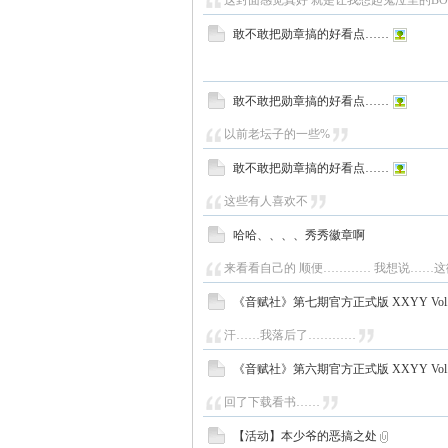
这封面感觉真好 就是让我想起鬼泣里的BO
敢不敢把勋章搞的好看点……
敢不敢把勋章搞的好看点……
以前老坛子的一些%
敢不敢把勋章搞的好看点……
这些有人喜欢不
哈哈、、、、秀秀徽章啊
来看看自己的 顺便………… 我想说……这徽
《音赋社》第七期官方正式版 XXYY Vol.1
汗……我落后了…………
《音赋社》第六期官方正式版 XXYY Vol.1
回了下载看书……
【活动】本少爷的恶搞之处