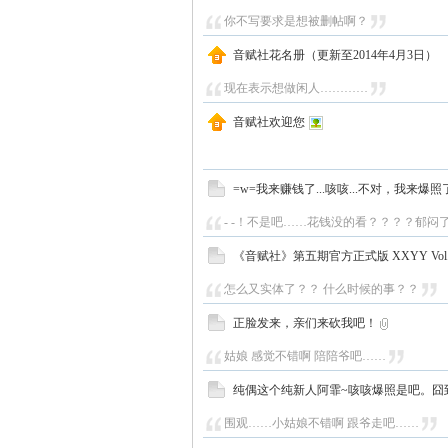
你不写要求是想被删帖啊？
音赋社花名册（更新至2014年4月3日）
现在表示想做闲人…………
音赋社欢迎您
=w=我来赚钱了...咳咳...不对，我来爆照了~
- -！不是吧……花钱没的看？？？？郁闷
《音赋社》第五期官方正式版 XXYY Vol.1
怎么又实体了？？ 什么时候的事？？
正脸发来，亲们来砍我吧！
姑娘 感觉不错啊 陪陪爷吧……
纯偶这个纯新人阿霏~咳咳爆照是吧。囧
围观……小姑娘不错啊 跟爷走吧……