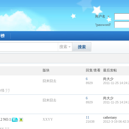
用户名
!password!
行榜
搜索
搜索
版块
回复/查看
最后发帖
6
尚大少
囧来囧去
8929
2011-11-25 14:24:
奇怪
6
尚大少
囧来囧去
8929
2011-11-25 14:24:
11
catheriany
 NO.1
XXYY
21638
2012-3-19 06:42:3