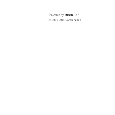
Powered by
Discuz!
X2
© 2001-2011
Comsenz Inc.