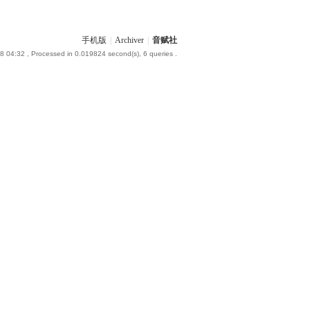
手机版
|
Archiver
|
音赋社
8 04:32
, Processed in 0.019824 second(s), 6 queries .