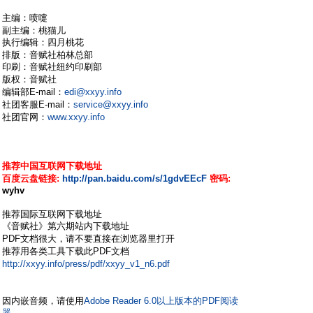
# [1 ~8 W2 `) ?5 s, J8 a9 f
主编：喷嚏
% P8 j$ r3 w1 Y& |+ i: Y
副主编：桃猫儿
执行编辑：四月桃花
Q b0 i2 Q! C
排版：音赋社柏林总部
印刷：音赋社纽约印刷部
5 H2 p# w8 s; ^+ [- N3 d
版权：音赋社
# E. O# \& |) c n$ D: y
编辑部E-mail：
edi@xxyy.info
+ g' C+ d j2 X
社团客服E-mail：
service@xxyy.info
$ t& _" v1 t6 H* c* P
社团官网：
www.xxyy.info
. r0 y+ f3 N, n- h- H; ^9 g
; K9 `) m" _; h$ W1 r4 q: K B& I
推荐中国互联网下载地址
& c8 o: D, ?$ F* e& x! f
百度云盘链接:
http://pan.baidu.com/s/1gdvEEcF
密码:
wyhv
推荐国际互联网下载地址
《音赋社》第六期站内下载地址
$ O0 O+ u" f6 f/ c6 x
PDF文档很大，请不要直接在浏览器里打开
/ _, J0 i4 K3 j2 m
推荐用各类工具下载此PDF文档
# T8 g. i2 i1 Y8 F5 e1 |/ n
http://xxyy.info/press/pdf/xxyy_v1_n6.pdf
: Q0 j. P6 X) W7 B; o
4 D! ~( i- j0 p1 Q( I- J& X) d2 v1 v
因内嵌音频，请使用
Adobe Reader 6.0以上版本的PDF阅读
器