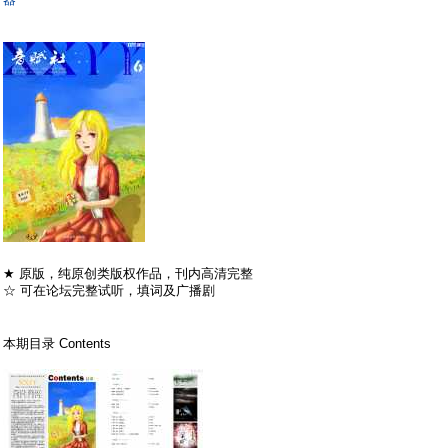
( I$ s [4 y( m& A2 H2 f9 v
9 {3 x& H6 O; r6 y% o+ |
★ 原版，纯原创类版权作品，刊内高清完整
☆ 可在论坛完整试听，填词及广播剧
: m2 K3 I0 l2 [' w9 j
8 ~& }0 Y, V( y+ T! d
本期目录 Contents