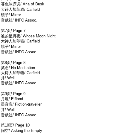
暮色咏叹调/ Aria of Dusk
1 k$ `( l. F7 J0 ^$ G5 U0 c! r
大诗人加菲猫/ Carfield
( d+ A7 A0 K# d9 Y' t) Y2 W
镜子/ Mirror
7 J/ N" L, N, m. e" x( Z8 ?' k
音赋社/ INFO Assoc.
2 `- {3 @3 U3 f
第7页/ Page 7
8 V7 t8 C7 ^1 ^) c+ _5 x
谁的星月夜/ Whose Moon Night
大诗人加菲猫/ Carfield
1 e9 B2 G7 T/ C4 V0 q& U* n0 t/ s! K
镜子/ Mirror
- U4 f% Z; z8 J8 H0 L* F
音赋社/ INFO Assoc.
9 l, D- x8 P" K. @& q
1 \. _* b. y) T# ^. l
第8页/ Page 8
莫念/ No Meditation
大诗人加菲猫/ Carfield
井/ Well
音赋社/ INFO Assoc.
2 M( X- R6 ?/ F9 V) s4 t. t
3 R+ J" N; L; D& h$ j
第9页/ Page 9
月境/ Elfland
% X' K$ ~6 M# u# j1 L& k
墨音客/ Fiction-traveller
7 Q( r* s: X0 L: X0 {5 r
井/ Well
; S0 z1 s1 B* \, N. ^, r
音赋社/ INFO Assoc.
第10页/ Page 10
3 R- u/ ]9 F; ]5 O# P7 n
问空/ Asking the Empty
- ~' `/ m1 P& U, e9 [- Y& D. ]: N