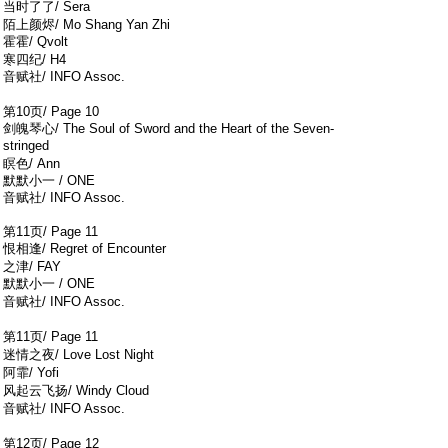
当时了了/ Sera
) n3 B1 K& q3 |5 h% S# p( c( }
陌上颜烬/ Mo Shang Yan Zhi
霍霍/ Qvolt
: F; }/ H( r$ r, R# K# }
寒四纪/ H4
音赋社/ INFO Assoc.
& T. g5 z; n T( }* _) E2 H
第10页/ Page 10
剑魄琴心/ The Soul of Sword and the Heart of the Seven-
stringed
N$ p& N& `3 Q; ~
瞑色/ Ann
默默小一 / ONE
音赋社/ INFO Assoc.
第11页/ Page 11
恨相逢/ Regret of Encounter
: {1 ~1 x# \0 g2 t
之津/ FAY
默默小一 / ONE
/ Y$ W: K3 \. p4 V7 r
音赋社/ INFO Assoc.
) d/ j: `% \, [. Z: _
第11页/ Page 11
; ~" x. |1 g3 M8 Q
迷情之夜/ Love Lost Night
7 L2 p/ s8 G% O& X
阿霏/ Yofi
6 @# i6 `( g a$ M
风起云飞扬/ Windy Cloud
" {) ?, F7 G5 u3 L/ T' n
音赋社/ INFO Assoc.
2 P x: b! ?" z" I$ z' ?
第12页/ Page 12
) d1 d8 K( F0 t5 V. v0 k