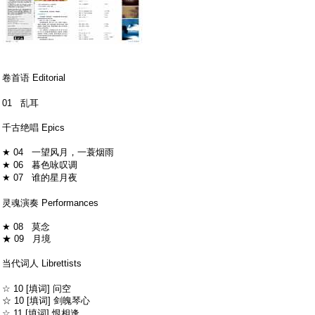
7 A8 [* K2 j( f0 z
卷首语 Editorial
$ ~' i4 A" v/ c2 m
- C) @4 k7 C! r
01 乱耳
6 Z! C7 y* H4 _" Y
千古绝唱 Epics
& ?) g2 w; C) `2 Z+ J
★ 04 一望风月，一蓑烟雨
" }: I- A s' _
★ 06 暮色咏叹调
n' t) [# ], \1 E
★ 07 谁的星月夜
3 r* N3 A' {8 ^9 a0 a
+ V& z7 A. l) l" F; {$ r) H0 i) o" |
灵魂演奏 Performances
★ 08 莫念
★ 09 月境
& }0 [, g+ S/ a7 F& r( U
当代词人 Librettists
9 c ?2 v! C8 w2 g; ^
" j9 X1 J1 o8 s
☆ 10 [填词] 问空
☆ 10 [填词] 剑魄琴心
+ |: Y! E! A2 I4 ]" @' L
☆ 11 [填词] 恨相逢
/ |! q! E. d0 D: A# {