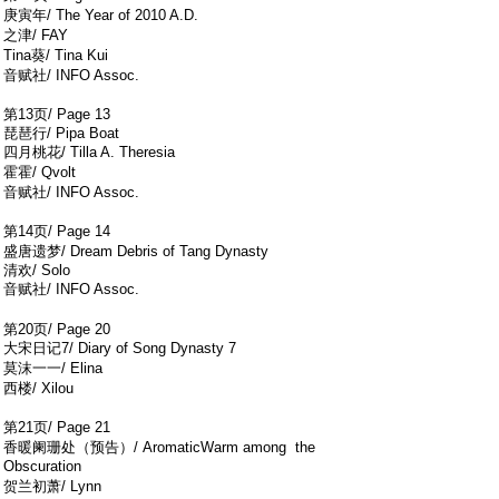
庚寅年/ The Year of 2010 A.D.
* }1 J/ G) D: p2 M
之津/ FAY
9 D8 U# T8 ~8 n: H
Tina葵/ Tina Kui
% ]% |, q8 m6 w7 P' k4 s
音赋社/ INFO Assoc.
3 s! P3 q n+ d+ `0 l
第13页/ Page 13
琵琶行/ Pipa Boat
四月桃花/ Tilla A. Theresia
4 f+ ], U% R& w C; u7 Y' Z1 ]
霍霍/ Qvolt
, T G3 D/ M. t$ T
音赋社/ INFO Assoc.
* W, a, u. P) k7 B2 n1 Y, c
第14页/ Page 14
3 S/ r5 `0 k$ N
盛唐遗梦/ Dream Debris of Tang Dynasty
清欢/ Solo
音赋社/ INFO Assoc.
9 |+ v W+ Z$ w
/ d+ F; P4 k3 ~: }
第20页/ Page 20
大宋日记7/ Diary of Song Dynasty 7
" a O3 G/ t3 t! k# g8 E
莫沫一一/ Elina
5 o; L! C! u6 b; u1 t& a" i
西楼/ Xilou
5 _" |+ C3 ^6 q2 ]5 O
第21页/ Page 21
9 }; W& `! ^1 p+ Q# U
香暖阑珊处（预告）/ AromaticWarm among the
Obscuration
) V2 G: x" b! ~
贺兰初萧/ Lynn
3 N2 M7 d* m: o) Z& c! N- d5 ^