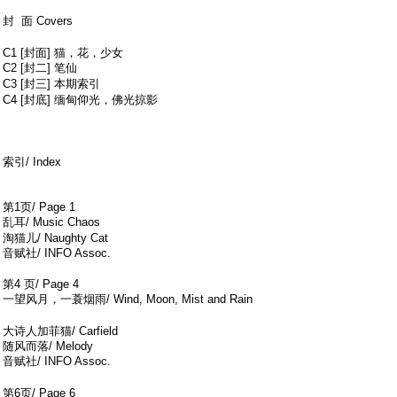
) T! B2 E7 ~5 |0 G9 b$ \
封 面 Covers
/ n- d$ `9 O/ {1 u+ n
! P o w/ t" i) }
C1 [封面] 猫，花，少女
C2 [封二] 笔仙
3 B6 [3 w: j- z7 U. |0 R O, U
C3 [封三] 本期索引
- a& n, H) r5 B: V4 r& A
C4 [封底] 缅甸仰光，佛光掠影
y1 `% C& G# V# h! @2 p/ H* U; D
0 B& \9 C+ Q+ e1 O+ `! G; \, M8 _
索引/ Index
第1页/ Page 1
乱耳/ Music Chaos
2 ~+ V* R5 q/ Z v. q5 r; ?
淘猫儿/ Naughty Cat
音赋社/ INFO Assoc.
! W6 V4 R* v2 v: p3 M0 _. N
第4 页/ Page 4
一望风月，一蓑烟雨/ Wind, Moon, Mist and Rain
$ h" k. X7
d/ A' R! u: a# V8 i
大诗人加菲猫/ Carfield
随风而落/ Melody
音赋社/ INFO Assoc.
+ ?5 w! r+ ^/ p( J7 |- }
& Z, `! h5 T& [! Y L! D
第6页/ Page 6
4 t" X. ~- ]7 D- B6 i9 j" x* l