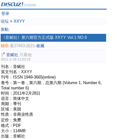
登录
论坛
>
XXYY
发帖
|
《音赋社》第六期官方正式版 XXYY Vol.1 NO.6
精华
看27463
回21
收藏
|
|
#
1
音赋社
只看他
2011-2-28 11:53:10
刊名：音赋社
英文刊名：XXYY
刊号：ISSN 1949-3665(online)
$ H3 Q w* R: F$ e1 F- W
卷号：第一卷，第六期，总第六期 (Volume 1, Number 6,
Total number 6)
时间：2011年2月28日
语言：简体中文
周期：季刊
区域：美国
性质：非商业性质
4 P" W3 E! m8 G D
定价：免费
$ X. a. B% }# g' i/ K' @' H
格式：PDF
大小：114MB
出版：音赋社