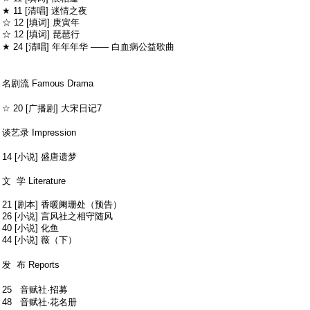
★ 11 [清唱] 迷情之夜
☆ 12 [填词] 庚寅年
☆ 12 [填词] 琵琶行
+ }$ s- g6 x3 h9 b5 g4 F% l$ X
★ 24 [清唱] 年年年华 —— 白血病公益歌曲
# A& J3 {2 f6 Z& {;
[. p+ ?. Y
名剧流 Famous Drama
4 [6 N4 O$ l: r& A5 ^4 Z0 C6 g/ x A
' F6 b$ A) Q1 H% W- j( ~
☆ 20 [广播剧] 大宋日记7
% }, x+ m3 B; g
谈艺录 Impression
$ U* V( w) P7 h Z
14 [小说] 盛唐遗梦
$ r s9 t+ p: p, s' x6 a* s5 P
文 学 Literature
21 [剧本] 香暖阑珊处（预告）
26 [小说] 言风社之相守随风
40 [小说] 化鱼
44 [小说] 薇（下）
; ]. S* {" |4 _7 R [- g z
$ p; a/ S1 w( P; g0 \/ G2 Z5 X1 h
发 布 Reports
! }7 @8 e6 U$ e4 I
" { c( [1 I6 T4 y* H
25 音赋社·招募
5 B# J) F7 d/ L
48 音赋社·花名册