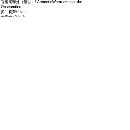
香暖阑珊处（预告）/ AromaticWarm among the
Obscuration
贺兰初萧/ Lynn
千里千岁/ K. K.
音赋社/ INFO Assoc.
; _6 G F* z* v! J2 b- l
. F0 D0 ~ o/ S# a3 }" N
第24页/ Page 24
年年年华/ Year Year Year of Splendor - Praying for the
Leukaemia Patient
! }4 C8 `9 r2 E) h$ O/ J
阿霏/ Yofi
! M/ N* g/ G G" A
音赋社/ INFO Assoc.
# V8 I( D6 C$ ^0 H0 ]" [. W
' Q# \: V3 O5 ?3 F Q3 i
第26页/ Page 26
言风社之相守随风/ Been along in the Wind
纳兰瑾/ Nalandging
9 k2 m! M$ T6 U% y8 _8 A
音赋社/ INFO Assoc.
第40页/ Page 40
0 l$ a" `8 \2 Z: u* T# y% u7 G
化鱼/ City Allegory of Fish
" h& d. Y$ g0 M' y! \
芒果/ Jenny Sun
9 f" O0 e$ v" o; ^2 f( t& P' V
音赋社/ INFO Assoc.
u$ H- _7 v% `" }1 T9 I
第44页/ Page 44
薇（下）/ Ending Wrong III
3 S+ ]8 \4 }6 }% r, ~
落水/ Maki Kiaru
音赋社/ INFO Assoc.
4 G! ?. L: J7 w3 z' k' ^