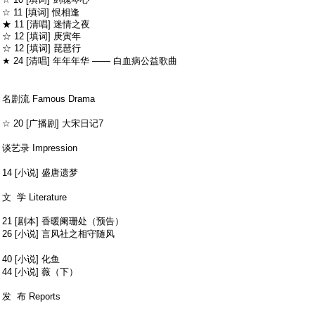
; k3 F; [3 J8 l2 S, V
☆ 11 [填词] 恨相逢
★ 11 [清唱] 迷情之夜
☆ 12 [填词] 庚寅年
☆ 12 [填词] 琵琶行
: Q' G& M- y+ o5 z+ B* o) k
★ 24 [清唱] 年年年华 —— 白血病公益歌曲
% G" D( i N9 \! x0
v
8 H) S$ Y0 @5 I; f
名剧流 Famous Drama
$ r, @& Q) r- L/ k% b/ P& w9 ^; s
☆ 20 [广播剧] 大宋日记7
; J9 M7 x' i3 _9 p# i
谈艺录 Impression
, F+ m z. d0 [' s3 w6 F1 S' ^, M
14 [小说] 盛唐遗梦
! o9 Y$ j; j# j+ p+ T9 B# I
文 学 Literature
21 [剧本] 香暖阑珊处（预告）
) L3 `& M% M% |1 Y4 T
26 [小说] 言风社之相守随风
& M0 n% U2 W7 U. K+ H- S/ R) N8 n;
p
40 [小说] 化鱼
0 r$ E% x$ a1 j; _' k
44 [小说] 薇（下）
9 g! W6 L: d3 h% ~4 ]# B. w# z
发 布 Reports
; Q# ?$ |6 ?+ {/ Y