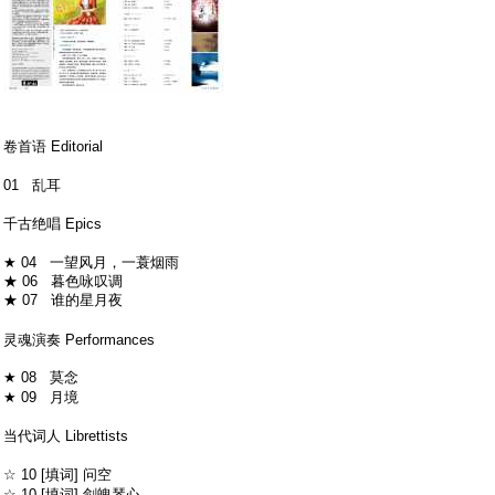
4 s) k: K- A& b( A, p* C
- q1 V& H- Y& n9 \
卷首语 Editorial
( `5 K/ t! M, m
01 乱耳
; H' T9 l/ g7 y' C- m- k' S! {
千古绝唱 Epics
5 I" N. l/ M* A8 a0 d
★ 04 一望风月，一蓑烟雨
★ 06 暮色咏叹调
★ 07 谁的星月夜
* g: J; U, o1 S: d6 d5 t
6 ~) B3 M8 |, J1 M2 l& k
灵魂演奏 Performances
★ 08 莫念
# |4 r2 M1 F3 K0 ~
★ 09 月境
6 f: v" T% V* y, X' L: `( p
当代词人 Librettists
, Z( J! x Z# m6 v9 @1 P }
☆ 10 [填词] 问空
" B, S4 h4 Q% d4 r3 L( H
☆ 10 [填词] 剑魄琴心