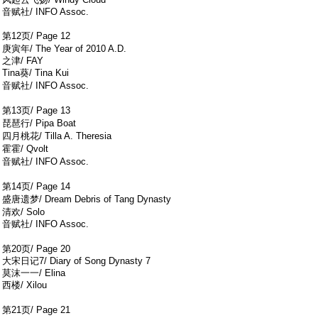
音赋社/ INFO Assoc.
第12页/ Page 12
' a d6 F X& Y* |% a% Q4 g
庚寅年/ The Year of 2010 A.D.
之津/ FAY
Tina葵/ Tina Kui
4 j* i1 J& w. f, \; u
音赋社/ INFO Assoc.
3 {+ n% u+ w6 q; A, I
第13页/ Page 13
1 s: \/ R1 n9 W6 F
琵琶行/ Pipa Boat
: V0 p/ _* I+ ?9 r
四月桃花/ Tilla A. Theresia
' }4 u* r! s6 O" c
霍霍/ Qvolt
" s7 Y) g0 k: u6 r/ @1 p/ A
音赋社/ INFO Assoc.
8 f, H. L, K5 `( g, a4 X
第14页/ Page 14
) S2 @/ @8 q- t7 N4 q- D: `
盛唐遗梦/ Dream Debris of Tang Dynasty
p$ e) U- B$ S
清欢/ Solo
音赋社/ INFO Assoc.
' _& W! ~3 p& h2 i) R' o4 a2 D1 K
第20页/ Page 20
大宋日记7/ Diary of Song Dynasty 7
莫沫一一/ Elina
西楼/ Xilou
! \- i( ^: \- {3 f% q" r. x
第21页/ Page 21
5 @/ Z0 y- m& K/ |* a# ]