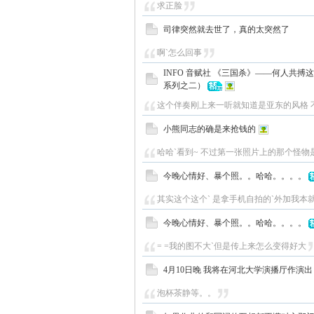
求正脸
司律突然就去世了，真的太突然了
啊`怎么回事
INFO 音赋社 《三国杀》——何人共
系列之二）
这个伴奏刚上来一听就知道是亚东的风格 不过
小熊同志的确是来抢钱的
哈哈`看到~ 不过第一张照片上的那个怪物
今晚心情好、暴个照。。哈哈。。。。
其实这个这个` 是拿手机自拍的`外加我本
今晚心情好、暴个照。。哈哈。。。。
= =我的图不大`但是传上来怎么变得好大
4月10日晚 我将在河北大学演播厅作演
泡杯茶静等。。