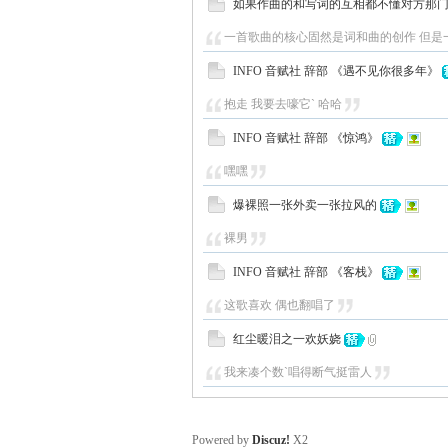
如果作曲的和写词的互相都不懂对方那
一首歌曲的核心固然是词和曲的创作 但是一
INFO 音赋社 辞部 《遇不见你很多年》
抱走 我要去嚎它` 哈哈
INFO 音赋社 辞部 《惊鸿》
嘿嘿
爆裸照一张外卖一张拉风的
裸男
INFO 音赋社 辞部 《客栈》
这歌喜欢 偶也翻唱了
红尘暖泪之一欢妖娆
我来凑个数`唱得断气挺雷人
Powered by
Discuz!
X2