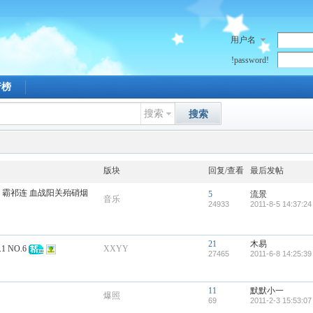
用户名
!password!
行榜
搜索
搜索
版块
回复/查看
最后发帖
雪 霸祁连 血战阳关殆硝烟
5
流景
音乐
24933
2011-8-5 14:37:24
21
木易
 NO.6
XXYY
27465
2011-6-8 14:25:39
11
默默小一
爆照
69
2011-2-3 15:53:07