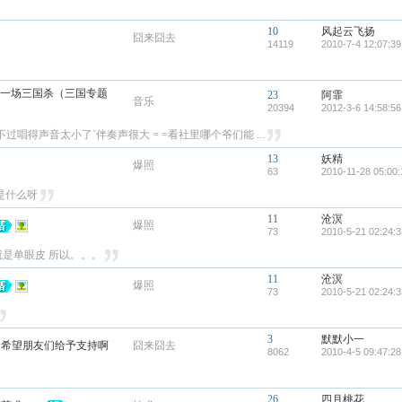
10
风起云飞扬
囧来囧去
14119
2010-7-4 12:07:39
搏这一场三国杀（三国专题
23
阿霏
音乐
20394
2012-3-6 14:58:56
唱得声音太小了`伴奏声很大 = =看社里哪个爷们能 ...
13
妖精
爆照
63
2010-11-28 05:00:
是什么呀
11
沧溟
爆照
73
2010-5-21 02:24:3
就是单眼皮 所以。。。
11
沧溟
爆照
73
2010-5-21 02:24:3
3
默默小一
出 希望朋友们给予支持啊
囧来囧去
8062
2010-4-5 09:47:28
26
四月桃花