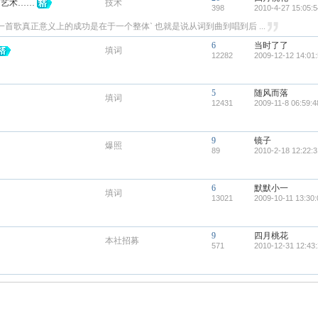
门艺术……
技术
398
2010-4-27 15:05:5
首歌真正意义上的成功是在于一个整体` 也就是说从词到曲到唱到后 ...
6
当时了了
填词
12282
2009-12-12 14:01
5
随风而落
填词
12431
2009-11-8 06:59:4
9
镜子
爆照
89
2010-2-18 12:22:3
6
默默小一
填词
13021
2009-10-11 13:30:
9
四月桃花
本社招募
571
2010-12-31 12:43