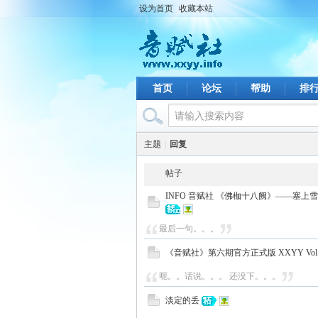
设为首页
收藏本站
首页
论坛
帮助
排
主题
|
回复
帖子
INFO 音赋社 《佛枷十八阙》——塞上
最后一句。。。
《音赋社》第六期官方正式版 XXYY Vol.1
呃。。话说。。。 还没下。。。
淡定的丢