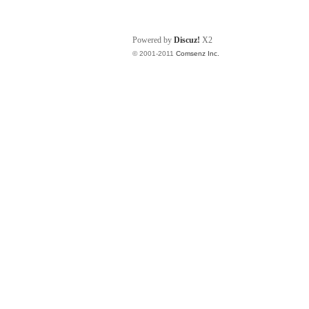
Powered by
Discuz!
X2
© 2001-2011
Comsenz Inc.