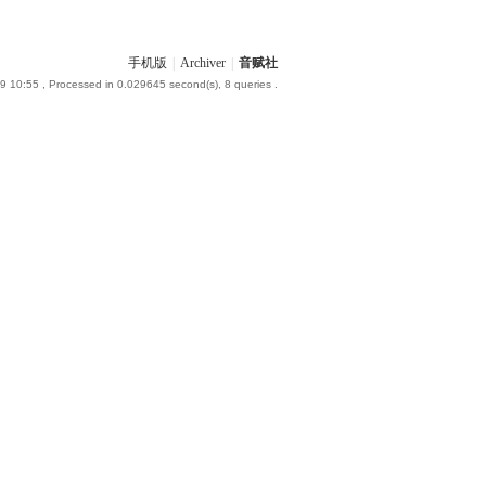
手机版
|
Archiver
|
音赋社
9 10:55
, Processed in 0.029645 second(s), 8 queries .