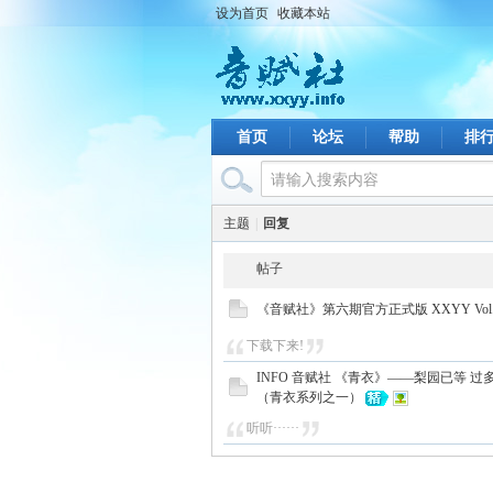
设为首页
收藏本站
首页
论坛
帮助
排
主题
|
回复
帖子
《音赋社》第六期官方正式版 XXYY Vol.1
下载下来!
INFO 音赋社 《青衣》——梨园已等 过
（青衣系列之一）
听听······