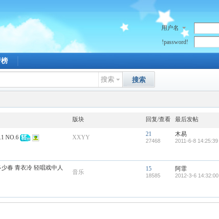
用户名
!password!
行榜
搜索
搜索
版块
回复/查看
最后发帖
21
木易
 NO.6
XXYY
27468
2011-6-8 14:25:39
多少春 青衣冷 轻唱戏中人
15
阿霏
音乐
18585
2012-3-6 14:32:00