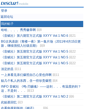
登录
返回论坛
我的帖子
哈哈、、、、秀秀徽章啊
回8
《音赋社》第六期官方正式版 XXYY Vol.1 NO.6
回21
BG古风喜剧《青楼一夜》第一集片场（2011年4月15日更
新，继续强招入社级后期）
回9
《音赋社》第五期官方正式版 XXYY Vol.1 NO.5
回22
《音赋社》第五期官方正式版 XXYY Vol.1 NO.5
回22
《音赋社》第五期官方正式版 XXYY Vol.1 NO.5
回22
淡定的丢
回11
一上来看见亲们爆照自己心里也痒啊
回11
贴几个私人的东西，含一些珍贵爆照
回4
INFO 音赋社 《鸣-刃赐魂》——这剑．．．有温度的剑？
这，不是剑．．．
回13
《音赋社》第二期官方正式版 XXYY Vol.1 NO.2
回6
此贴甚回忆
回3
在看电视剧版的《神话》……
回6