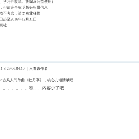
、学习性改填、改编及公益使用）
，但请完全标明版头权属信息
概不考虑，请勿商业骚扰
起至2016年12月31日
赋社
8-29 06:04:10
|
只看该作者
>>古风人气单曲《牡丹亭》，桃心儿倾情献唱
。。。。。。。额……内容少了吧