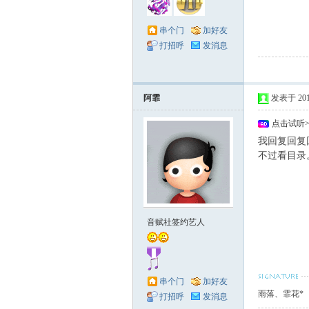
串个门
加好友
打招呼
发消息
阿霏
发表于 2011-
点击试听
我回复回复回
不过看目录。
音赋社签约艺人
串个门
加好友
雨落、霏花*
打招呼
发消息