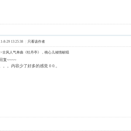
8-29 13:25:38
|
只看该作者
>>古风人气单曲《牡丹亭》，桃心儿倾情献唱
复~~~~
6 w: p. E9 C2 {3 c
。。内容少了好多的感觉 0 0.。