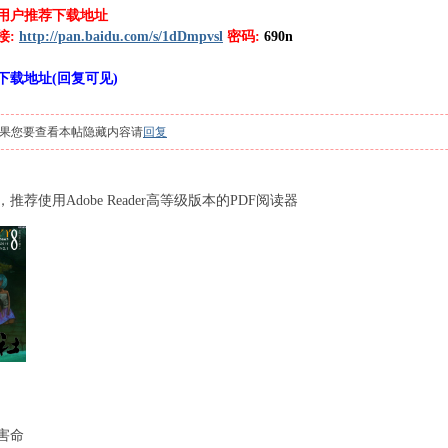
用户推荐下载地址
接:
http://pan.baidu.com/s/1dDmpvsl
密码:
690n
" P% X" c Z( ]2 G# U7 b+ h. B
下载地址(回复可见)
" F7 j! \1 [" O: c& J
 H* O1 w) @0 r
果您要查看本帖隐藏内容请
回复
 m$ h
X! H8 c1 Q
推荐使用Adobe Reader高等级版本的PDF阅读器
. H ^7 v9 _# A) I8 y7 v7 p; L( g
 @/ N
害命