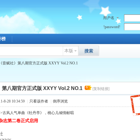
用户名
!password!
行榜
本版
搜索
《音赋社》第八期官方正式版 XXYY Vol.2 NO.1
八期官方正式版 XXYY Vol.2 NO.1
[复制链接]
8-28 10:34:59
|
只看该作者
|
倒序浏览
>>古风人气单曲《牡丹亭》，桃心儿倾情献唱
杂志第二卷正式启用
4 ^8 c- g8 h! T7 ~" e0 k6 |& K
社