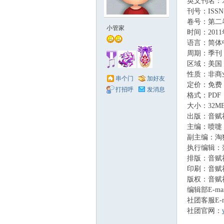
英文刊名：X
刊号：ISSN 19
赋
卷号：第二卷，第
小管家
时间：2011
语言：简体
周期：季刊
区域：美国
性质：非商
串个门
加好友
定价：免费
打招呼
发消息
格式：PDF
4
大小：32M
出版：音赋
社
主编：喷嚏
副主编：淘
执行编辑：
排版：音赋
印刷：音赋
版权：音赋
编辑部E-ma
社团客服E-m
社团官网：