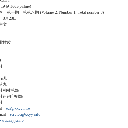
XYY
- I$ u' o7 p% v, e
49-3665(online)
一期，总第八期 (Volume 2, Number 1, Total number 8)
年8月28日
中文
- {! P3 m; c3 ?! H2 O
& B8 a1 v3 a& e9 S3 e7 u. ^5 F8 @. o
业性质
 n9 j- d. _2 D# A. X1 f
B
社
0 N1 m3 ?. J2 i% z. a9 j
4 S' g7 }1 H. P a7 i* c5 g
猫儿
% O+ ]" M R% t
落九
) q0 S" F) b( P$ Y' H5 J
社柏林总部
社纽约印刷部
. w; K! Z- z. A" j/ e$ u% |
社
0 F% L2 b/ y/ c
il：
edi@xxyy.info
1 `# I, n4 }6 k
ail：
service@xxyy.info
www.xxyy.info
0 Q8 w# i, U- N1 j5 `' m