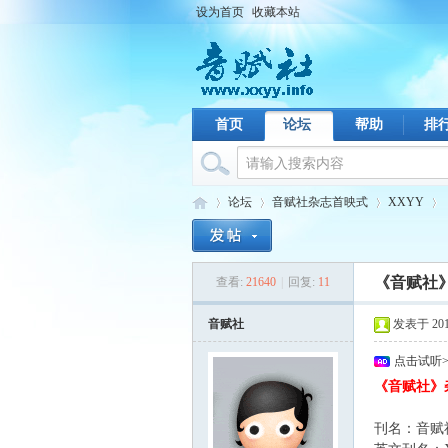
设为首页
收藏本站
首页
论坛
帮助
排
论坛
音赋社杂志首映式
XXYY
《音赋社》第
查看:
21640
|
回复:
11
音
›
›
›
›
音赋社
发表于 2011-
点击试听
《音赋社》
刊名：音赋