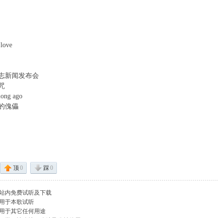
 Q0 ~6 ^' _3 e" |+ B
 O% c: e* M6 |
 love
! c# ^9 b$ Y. H. w3 f
R' i! T/ h7 i( g, X
志新闻发布会
咒
% Y! s' J+ ^' t0 h. z7 y% c* _
ong ago
& L' v( {3 S ?% l; y* k$ j
的傀儡
+ v) P6 u: u1 g5 e! J
, f% C3 H9 e" i5 ]6 L* f; X
s5 y' Q" S, x! s
B$ b4 w* e! w
顶
0
踩
0
站内免费试听及下载
用于本歌试听
用于其它任何用途