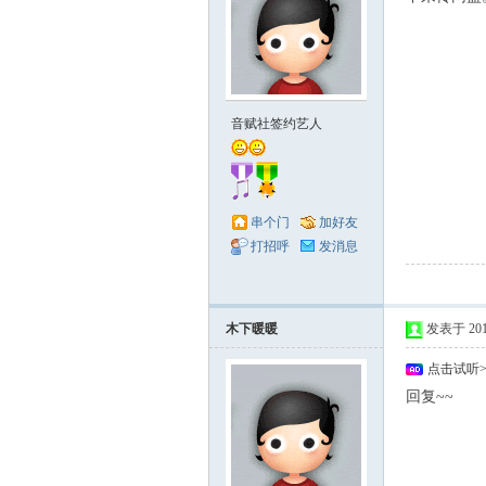
音赋社签约艺人
串个门
加好友
打招呼
发消息
木下暖暖
发表于 2011-
点击试听
回复~~