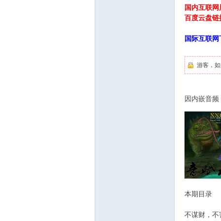
国内互联网
百度云盘链
国际互联网
6 n. a0 s* M( p2
游客，如
6 Z4 i+ O+ s5 z:
) G0 I% |, P! X' 
因内嵌音频，
/ [# m b. C8 p
' M4 j. p" m5 Z5
本期目录
不谋财，不