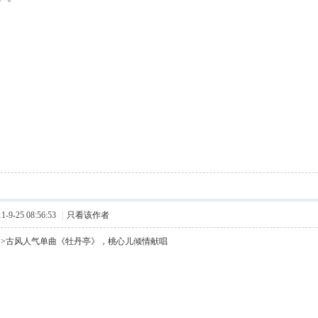
9-25 08:56:53
|
只看该作者
>>古风人气单曲《牡丹亭》，桃心儿倾情献唱