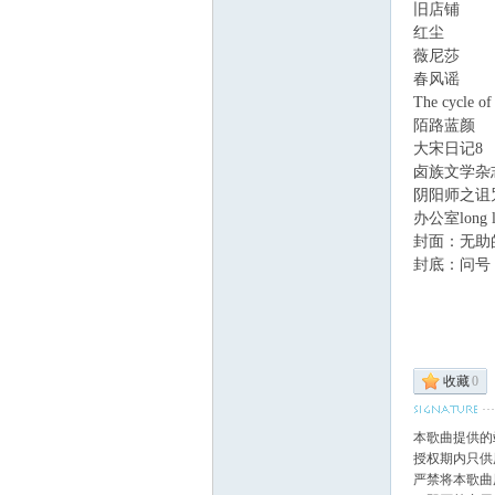
旧店铺
. K0 e"
红尘
薇尼莎
( s! Q3
春风谣
The cycle of
陌路蓝颜
大宋日记8
& 
卤族文学杂
阴阳师之诅
办公室long l
封面：无助
封底：问号
+ W% z7 E; b7 K' 
$ z3 Z' C; Q T8 
收藏
0
本歌曲提供的
授权期内只供
严禁将本歌曲