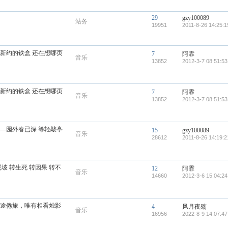
29
gzy100089
站务
19951
2011-8-26 14:25:1
装新约的铁盒 还在想哪页
7
阿霏
音乐
13852
2012-3-7 08:51:53
装新约的铁盒 还在想哪页
7
阿霏
音乐
13852
2012-3-7 08:51:53
——园外春已深 等轻敲亭
15
gzy100089
音乐
28612
2011-8-26 14:19:2
尼坡 转生死 转因果 转不
12
阿霏
音乐
14660
2012-3-6 15:04:24
，穷途倦旅，唯有相看烛影
4
风月夜殇
音乐
16956
2022-8-9 14:07:47