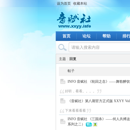
设为首页
收藏本站
首页
论坛
帮助
排
主题
|
回复
帖子
INFO 音赋社 《轮回之念》——舞歌醉
好听，看看。。。。
《音赋社》第八期官方正式版 XXYY Vol.2
下来看看看看
INFO 音赋社 《三国杀》——何人共
系列之二）