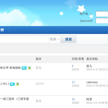
用户名
!password!
行榜
搜索
搜索
版块
回复/查看
最后发帖
6
落九
饮倚古琴 摇曳烛影
音乐
25075
2014-3-17 06:22:2
11
catheriany
 NO.1
XXYY
21643
2012-3-19 06:42:3
搏这一场三国杀（三国专题
23
阿霏
音乐
20383
2012-3-6 14:58:56