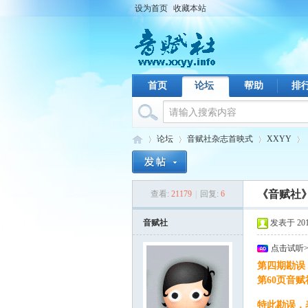
设为首页
收藏本站
首页
论坛
帮助
排
论坛
音赋社杂志首映式
XXYY
《音赋社》第
查看:
21179
|
回复:
6
音
›
›
›
›
音赋社
发表于 2010-
点击试听
第四期勘误
第60页音
O# [9 Z0 ?9 g: ^, 
特此勘误，