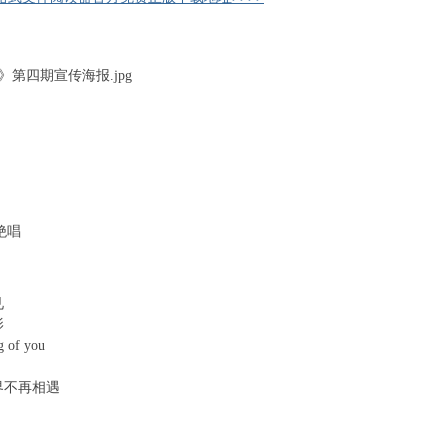
K1 r5 B
( q1 w) X
古绝唱
B$ c& t9 J9 R
o2 z3 z+ O
见
" H9 K- Q3 M' C" q. f1 g6 q
影
+ n3 U$ M, m( j7 V B
 of you
% ]7 P0 s$ \; ~1 x( I
i2 M' K# Y" f) V! z, L7 s3 `4 s
界不再相遇
' m4 [7 U+ M' G& F1 g
 q
q