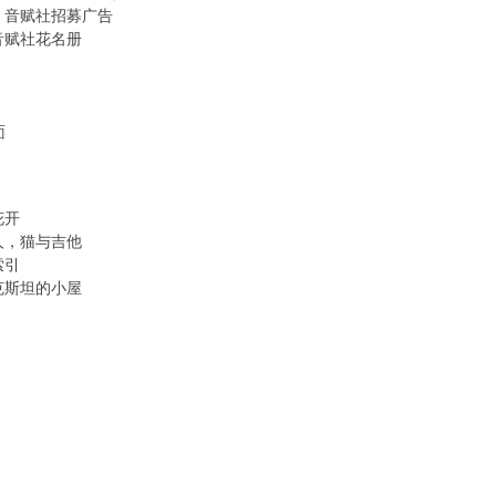
令：音赋社招募广告
) _4 m6 ~* Q+ d/ g+ o3 ?: @
音赋社花名册
面
1 ^+ b; z1 M+ L7 J$ {
 p
花开
* M2 C8 \0 o* E( g
人，猫与吉他
! I* @& F. F% P6 h
索引
3 }6 T7 A0 u. [% I H' d
克斯坦的小屋
3 {$ I5 z& i3 ?! g' B
 M
d8 \1 [
i6 q9 B1 ]) F
p8 K