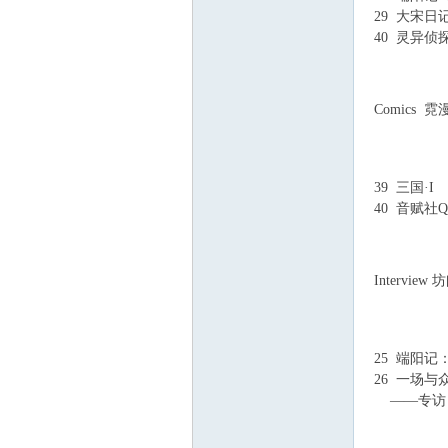
29 大宋日
40 灵异
3 \- D; l1 R8 ?' r$
! [# u2 J9 K9 z2 P)
Comics 霓
4 h/ }* l! [+ F/ H
39 三国·I
4 D
40 音赋社Q
5 L0 K8 q p6 t! x
9 `2 S9 n! P" k* 
Interview 
6 B% A/ l4 c% \9 
25 端阳记
26 一场
——专访《
0 ?/ K) P& e: k" I