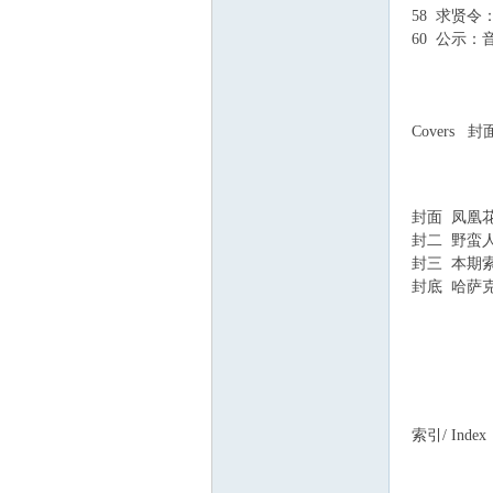
58 求贤
60 公示：
Covers 封
& J6 j1 A5 q9 F$
封面 凤凰
封二 野蛮
封三 本期
封底 哈萨
9 c6 k+ ?+ n) y&
g% Z4 N% B! y5 
索引/ Index
& q( T! }5 u$ ^. 
* F! D2 q/ L b! 