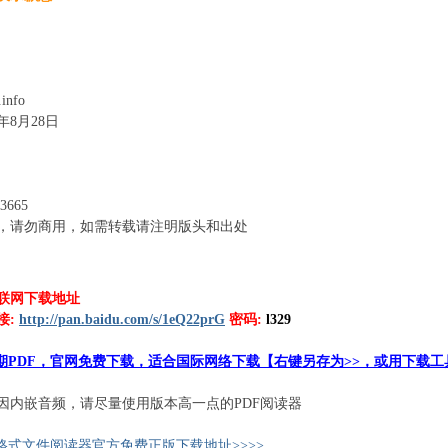
info
年8月28日
-3665
$ |$ P, H$ o0 D/ W/ D* I" ?
，请勿商用，如需转载请注明版头和出处
: l1 X8 F4 h! A. F+ A& ^0 m5 i
n$ w
+ J4 d9 M- Q) H @
s( K
联网下载地址
接:
http://pan.baidu.com/s/1eQ22prG
密码:
l329
四期PDF，官网免费下载，适合国际网络下载
【右键另存为>>，或用下载工
因内嵌音频，请尽量使用版本高一点的PDF阅读器
9 {- r* s3 Z- [- w( V
体格式文件阅读器官方免费正版下载地址>>>>