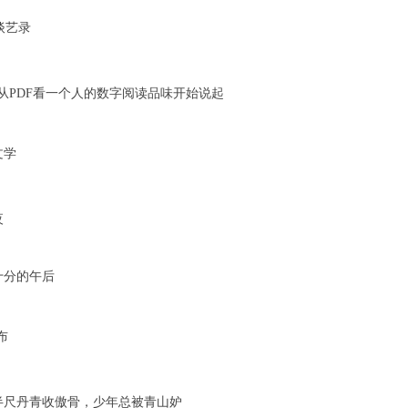
n 谈艺录
9 |2 Z) H1 f5 \* j( i# l3 K
 r3 ^( s
 x( t4 Z9 s
·1：从PDF看一个人的数字阅读品味开始说起
 L
, Y& \
 c9 w; X9 V& g
 文学
9 S; M+ U
夜
 d1 U3 f. f
0 B# k- X! _& w3 C
十分的午后
 L+ k; v7 ~
F2 w
X7 Y- C: K: n8 l
发布
p/ n% h* P
C; v: }* m! {' ]/ @
：半尺丹青收傲骨，少年总被青山妒
5 F0 t) O% r8 }# m" A