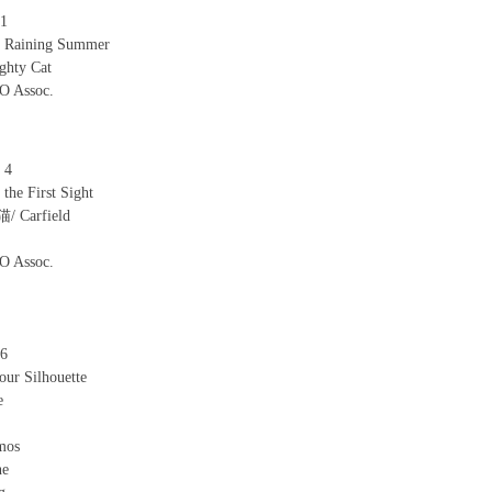
1
8 s. _/ t. U, X' n
aining Summer
1 w. [( M# }1 N1 z$ _2 O- ~
hty Cat
 Assoc.
U# p* P. r% a
 4
$ ?: w' d' a; w/ n
e First Sight
8 z$ k, x$ l2 [1 C* O. I- f
Carfield
 Assoc.
9 r6 ~3 V3 ^+ u% e% L
6
 Silhouette
e
: M5 t: \) D: r: d# Q
mos
1 i: E9 V) _( H( a7 T. p7 ]6 H
ne
% S ~7 U* E/ C/ l4 I