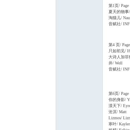
第1页/ Page 
夏天的物事/ R
淘猫儿/ Naug
音赋社/ INFO
3 V3 n, a- m; ]
. T6 u& H; O: `; 
第4 页/ Page
只如初见/ If th
大诗人加菲猫/ 
井/ Well
音赋社/ INFO
第6页/ Page 
你的身影/ Your
漠天下/ Eyr
沧溟/ Matt
Lizmos/ Liz
寒叶/ Kayle