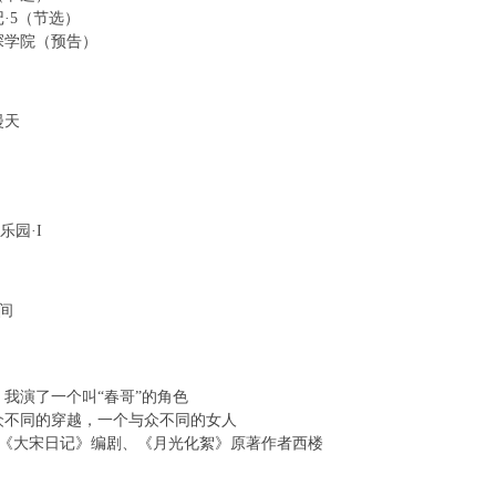
记·5（节选）
1 F9 h9 f6 S: d F, P b9 F3 K
侦探学院（预告）
 ]# n
 I. \
漫天
" k, X0 n! E7 E1 q
1 T
) t4 [+ N) T
乐园·I
: b9 L9 y. h: G
6 ?
v0 l0 ^3 B1 B
坊间
G5 k! t; y# D
：我演了一个叫“春哥”的角色
6 ]9 J6 O _, N( u# H0 n7 P
与众不同的穿越，一个与众不同的女人
大宋日记》编剧、《月光化絮》原著作者西楼
. o/ a