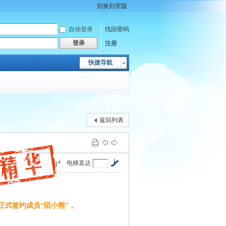
切换到宽版
自动登录
找回密码
登录
注册
快捷导航
返回列表
#
电梯直达
1
正式签约成员“陌小熊”，
8 U G& T1 s6 \!