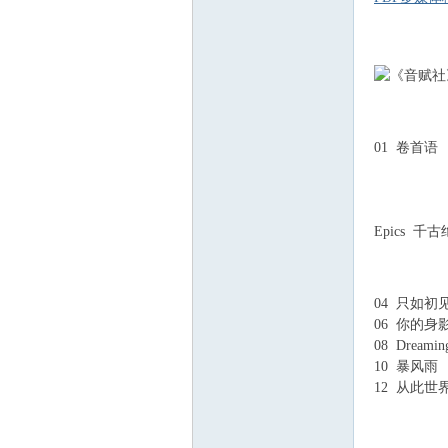
3 r9 ?# ]0 [& _# 
3 ], h1 j; T% J; S
( n1 d' }! s' F7 K
01 卷首语
Epics 千
" j# j3 f: o6 ~* 
* t, w. U7 N/ Y* 
04 只如初
06 你的身
08 Dreaming
10 暴风雨
) 
12 从此世
0 W( Y3 A1 f @3
& Q0 h, t1 }) c1 