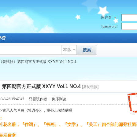
用户名
!password!
行榜
本版
搜索
《音赋社》第四期官方正式版 XXYY Vol.1 NO.4
四期官方正式版 XXYY Vol.1 NO.4
[复制链接]
8-26 15:47:45
|
只看该作者
|
倒序浏览
>>古风人气单曲《牡丹亭》，桃心儿倾情献唱
：
; q. S( N. U" P1 @" O
赋社花名册，『作词』、『书画』、『文学』、『美工』四个部门漏登社团
l
表示歉意