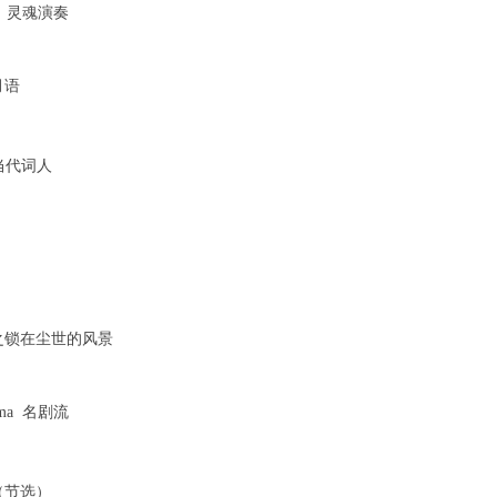
nce 灵魂演奏
9 M9 p4 l' e1 m' O! Q
C
7 H6 i( `
U3 d$ \3 ?
月语
9 [
 A
ts 当代词人
 K/ h3 R6 D
a- u6 Z# R' v$ N4 k
m- Q. J W* w' G/ ^ N- S
尘之锁在尘世的风景
9 e( O8 {9 k8 ], r# q7 K
 i4 P4 k' c
) `% [
rama 名剧流
0 d8 P% ~5 k5 B) y- Y7 k! F- D
a% m. j6 V7 a1 ]
 j4 F, y
（节选）