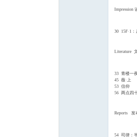
Impressio
7 D, e# r6 z4 Z) {!
6 W1 D# B7 C/ O+
30 15F
: ]2 T9 q8 {4 |( t/
7 T: o2 o, I K4 j
( E1 w+ ]; }5 }0
Literature
+ t/ f+ c* o- l8 c
+ o& @: q; b9 n
33 青楼一
45 薇·上
! V!
53 信仰
K7 h
56 两点四
) k0 G+ m) `2 C%
' J$ a: K, L& S" 
. C- d- K) c3 G; 
Reports 
& ^; y b8 k& [7 
( [9 n( D/ A7 X6 
54 司律