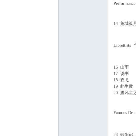
Performa
( y0 Y0 g8 r$ F" 
! `: Z1 D# g8 G3 [
; }# w9 V/ I9 g) 
14 荒城孤
$ n: L: ~5 |: x, @
|. [, e# X7 `. M6
Librettis
" l- R. D% s& p.
3 `) q4 H$ k, Y( 
16 山雨
% A( 
17 说书
18 双飞
19 此生傲
20 渡凡
& D0 f4 M: @6 a7
3 k% e$ m% W! k
/ j( p7 ]% a: ^1 Y
Famous D
( l: y$ L( N* S$ 
, @) i9 M( w0 w&
24 端阳记