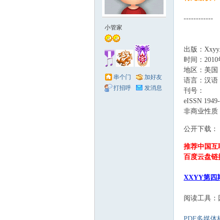
------------
赋
小管家
出版：Xxyy.
时间：2010
地区：美国
串个门
加好友
语言：汉语
打招呼
发消息
刊号：
eISSN 1949
非商业性质
社
2 s$ T' z0 C+ c3 
公开下载：
4 M. P* ^% f x5 
推荐中国互
百度云盘链
XXYY第
阅读工具：
PDF多媒