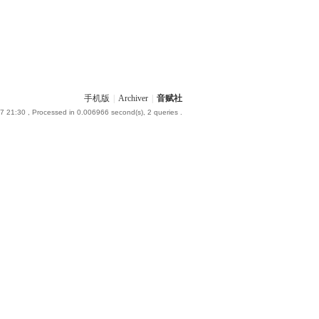
手机版
|
Archiver
|
音赋社
7 21:30
, Processed in 0.006966 second(s), 2 queries .