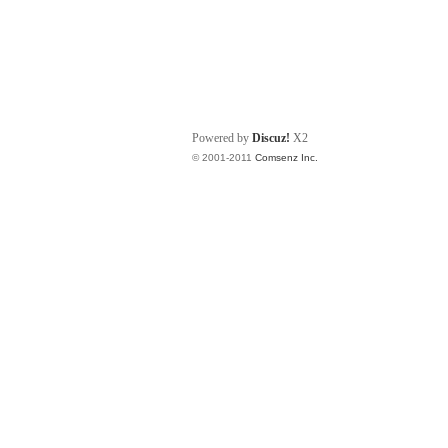
Powered by
Discuz!
X2
© 2001-2011
Comsenz Inc.