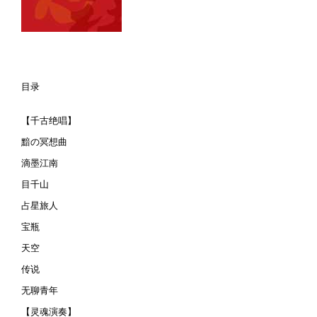
/ w2 C8 x6 k8 B" O. h
目录
5 h$ {+ S& P0 K6 [4 ?0 B$ ?
【千古绝唱】
黯の冥想曲
滴墨江南
目千山
占星旅人
宝瓶
天空
传说
无聊青年
【灵魂演奏】