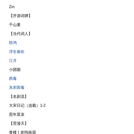
Zin
【开源词牌】
千山素
【当代词人】
惊鸿
浮生偷欢
江月
小团圆
西毒
东邪西毒
【名剧流】
大宋日记（连载）1-2
思年莫哀
【霓漫天】
青楼 I 老鸨画眉