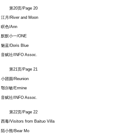
% ?* A2 G8 B1 K) z
第20页/Page 20
江月/River and Moon
瞑色/Ann
默默小一/ONE
`1 \7 ^7 ^4 V+ i8 [* ^; `
魅蓝/Doris Blue
音赋社/INFO Assoc.
第21页/Page 21
+ Q1 O! M1 O" ~
小团圆/Reunion
鄂尔敏/Ermine
& k& M& F- w2 Y8 N: G7 @% F
音赋社/INFO Assoc.
第22页/Page 22
西毒/Visitors from Baituo Villa
/ X) H( r/ o( a0 Y6 ~( j2 Y
陌小熊/Bear Mo
5 D: y$ B% R2 J! B