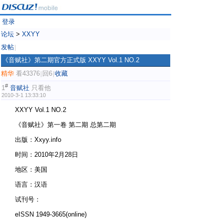
登录
论坛
>
XXYY
发帖
|
《音赋社》第二期官方正式版 XXYY Vol.1 NO.2
精华
看43376
回6
收藏
|
|
#
1
音赋社
只看他
2010-3-1 13:33:10
XXYY Vol.1 NO.2
《音赋社》第一卷 第二期 总第二期
出版：Xxyy.info
时间：2010年2月28日
地区：美国
语言：汉语
试刊号：
eISSN 1949-3665(online)