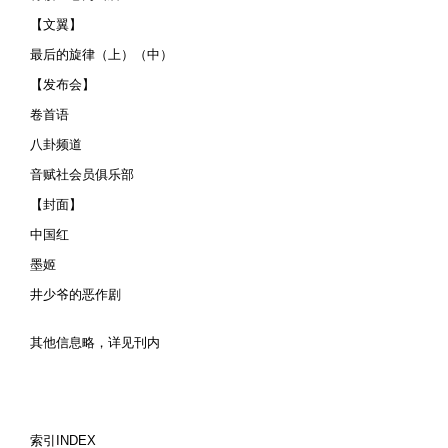
【文翼】
最后的旋律（上）（中）
【发布会】
卷首语
八卦频道
音赋社会员俱乐部
【封面】
中国红
墨姬
井少爷的恶作剧
% n. ~) i T, O
其他信息略，详见刊内
索引INDEX