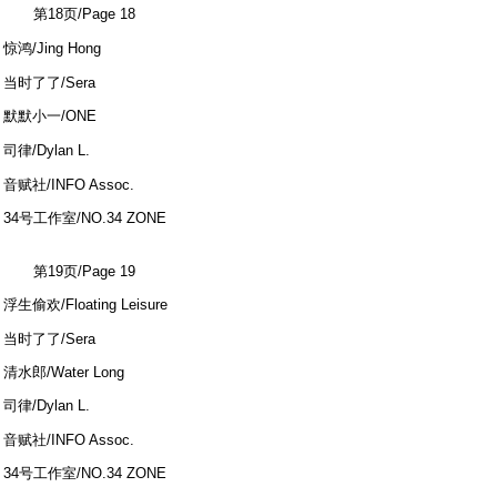
第18页/Page 18
1 M. s& f7 r! i+ P5 Z2 r: A' g: I
惊鸿/Jing Hong
% Q V2 f! o1 y: Q+ f8 j: @) v
当时了了/Sera
默默小一/ONE
7 w9 z- l3 O+ V3 u) Y+ Y
司律/Dylan L.
; }0 Z" f% x( t' ?
音赋社/INFO Assoc.
34号工作室/NO.34 ZONE
9 j1 H8 L+ u8 o6 U5 i
第19页/Page 19
浮生偷欢/Floating Leisure
) d* p2 z$ v, S ~4 K1 P
当时了了/Sera
清水郎/Water Long
司律/Dylan L.
* C! {+ [# ]+ ~1 y
音赋社/INFO Assoc.
34号工作室/NO.34 ZONE