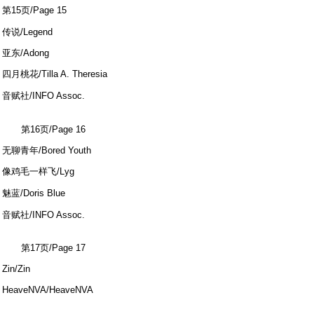
第15页/Page 15
9 b2 L- ^6 {4 e/ Y2 H. L3 V
传说/Legend
亚东/Adong
四月桃花/Tilla A. Theresia
5 b# s. z" q- x, {1 M
音赋社/INFO Assoc.
1 U3 d6 z O; h) G9 R% P: X
第16页/Page 16
无聊青年/Bored Youth
像鸡毛一样飞/Lyg
. U# ]9 H' H6 y$ @9 l! R# L
魅蓝/Doris Blue
1 `1 q: f- c- m( D# _3 H
音赋社/INFO Assoc.
第17页/Page 17
Zin/Zin
HeaveNVA/HeaveNVA