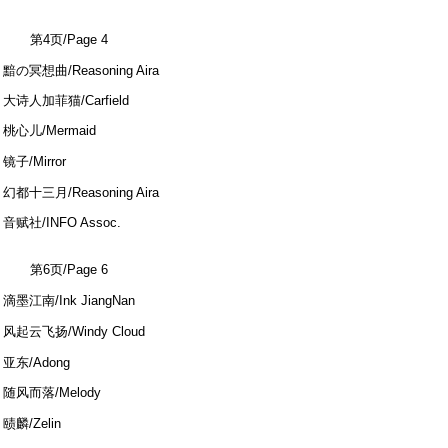
第4页/Page 4
- q; }0 x" \& o5 F! K, m
黯の冥想曲/Reasoning Aira
大诗人加菲猫/Carfield
桃心儿/Mermaid
6 S# d# |0 T& n" o
镜子/Mirror
3 h5 u5 H$ d% J( w0 n" U; a0 @
幻都十三月/Reasoning Aira
音赋社/INFO Assoc.
第6页/Page 6
5 Z' H; D6 P; B3 \
滴墨江南/Ink JiangNan
3 d+ G# U: ]3 v: F2 k1 ?5 h P
风起云飞扬/Windy Cloud
: x& B3 B3 S$ u5 U% G. G( W
亚东/Adong
随风而落/Melody
+ f( j/ t( Q/ U1 w: d( E6 m9 g
赜麟/Zelin
3 Y" j; z8 K) |5 X! C8 R