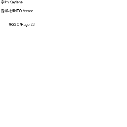
寒叶/Kaylene
* G$ L9 L" ~ ~' a' }* V, p
音赋社/INFO Assoc.
$ l* H x7 D5 x, R. g$ j; [
第23页/Page 23
东邪西毒/Ashes of Time
' Y1 V8 _* x2 t, U! K& s
四月桃花/Tilla A. Theresia
Tina葵/Tina Kui
批MJ飘过/M. J.
, t2 z- Y1 v0 r5 ~+ C
音赋社/INFO Assoc.
第24页/Page 24
* f* g* z( k+ V1 r* `' t
大宋日记/Diary of Song Dynasty
/ l- x# P, V- F+ J8 t; n6 A4 ]) `4
g% B
莫沫一一/Elina
西楼/Xilou