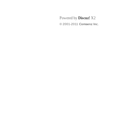
Powered by
Discuz!
X2
© 2001-2011
Comsenz Inc.