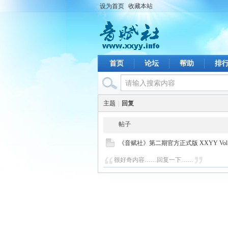
设为首页
收藏本站
首页
论坛
帮助
排
主题
|
回复
帖子
《音赋社》第二期官方正式版 XXYY Vol.1
很好奇内容……回复一下……