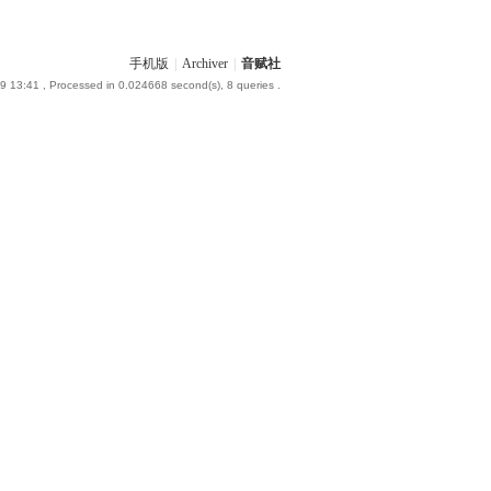
手机版
|
Archiver
|
音赋社
9 13:41
, Processed in 0.024668 second(s), 8 queries .