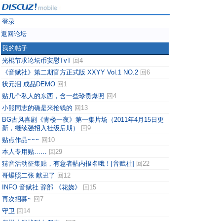
登录
返回论坛
我的帖子
光棍节求论坛币安慰TvT
回4
《音赋社》第二期官方正式版 XXYY Vol.1 NO.2
回6
状元泪 成品DEMO
回1
贴几个私人的东西，含一些珍贵爆照
回4
小熊同志的确是来抢钱的
回13
BG古风喜剧《青楼一夜》第一集片场（2011年4月15日更
新，继续强招入社级后期）
回9
贴点作品~~~
回10
本人专用贴……
回29
猜音活动征集贴，有意者帖内报名哦！[音赋社]
回22
哥爆照二张 献丑了
回12
INFO 音赋社 辞部 《花娆》
回15
再次招募~
回7
守卫
回14