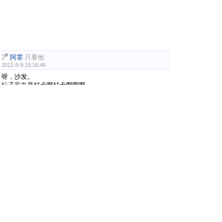
#
2
阿霏
只看他
2011-6-9 15:16:46
呀，沙发。
坛子实在是好卡啊好卡啊啊啊。。。。。
#
3
暝色
只看他
2011-7-2 10:41:24
嘿嘿 当年入社的作业就是亚东大大的这曲子
记忆犹新啊
繁华尽落
只有
香如故
#
4
gzy100089
只看他
2011-7-14 02:58:02
哇，，，，，很好听
#
5
Tina葵
只看他