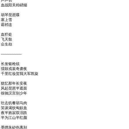
声声切
血战阳关殆硝烟
胡琴琵琶喋
塞上雪
霸祁连
血狞处
飞天骷
众生劫
------------------
长发银枪炫
擂鼓戎装奇袭夜
千里红妆贺我大军凯旋
犹忆那年长安夜
风起琵琶半遮面
徐驰汉宫别少年
壮志饥餐胡马肉
笑谈渴饮匈奴血
夜半旌寂双泪跌
半为江山半红颜
墨绣朱砂伤离别