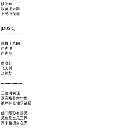
修罗葬
寂寞飞天舞
不见旧琵琶
------------------
[MUSIC]
------------------
佛枷十八阙
声声凄
声声切
血凝处
飞天哭
众神劫
------------------
三途河初现
寂寞暗香舞华莲
彼岸神宫仙乐翩跹
佛曰须弥有善见
见色见空见三界
闲来坐拥自在天