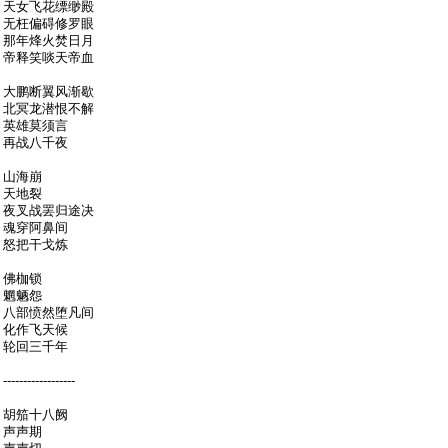
天女飞花缥缈殿
无枉偏碍修罗眼
那年烽火焚日月
帝释笑啖天帝血
大鹏断翼风渐歇
北冥龙潜恨不解
英雄莫须言
再战八千夜
山海崩
天地裂
夜叉战罢归途决
魂穿阿鼻间
怒把干戈炼
佛枷锁
魍魉怨
八部愤然堕凡间
化作飞天候
轮回三千年
------------------
胡笳十八阙
声声期