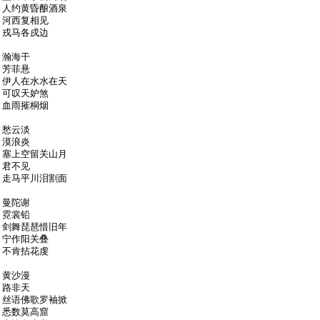
人约黄昏酿酒泉
河西复相见
戎马各戍边
瀚海干
芳菲悬
伊人在水水在天
可叹天妒煞
血雨摧桐烟
愁云淡
漠浪炎
塞上空留关山月
君不见
走马平川泪割面
曼陀谢
霓裳铅
剑舞琵琶惜旧年
宁作阳关叠
不肯拈花虔
黄沙漫
路非天
丝语佛歌罗袖掀
悉数莫高窟