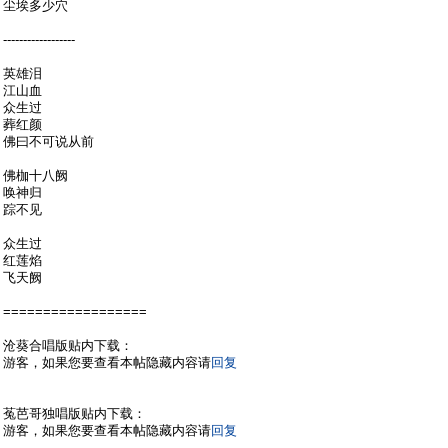
尘埃多少穴
------------------
英雄泪
江山血
众生过
葬红颜
佛曰不可说从前
佛枷十八阙
唤神归
踪不见
众生过
红莲焰
飞天阙
==================
沧葵合唱版贴内下载：
游客，如果您要查看本帖隐藏内容请
回复
菟芭哥独唱版贴内下载：
游客，如果您要查看本帖隐藏内容请
回复