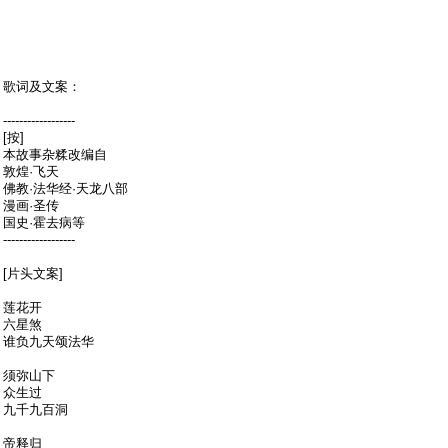
歌词及文案：
------------------
[按]
本故事杂糅改编自
敦煌·飞天
佛教·法华经·天龙八部
漫画·圣传
国史·霍去病等
------------------
[片头文案]
莲花开
六星煞
谁负九天颂法华
须弥山下
众生过
九千九百洞
帝释归