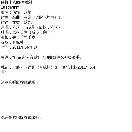
佛枷十八阙·音赋社
18 Rhythm
歌名：佛笳十八阙
作曲、编曲：亚东（词牌《埋葬》）
作词、文案：落九
合唱：沧溟，Tina葵（后期：沧溟）
独唱：雪落天堂（后期：寒叶）
海报：井，千里千岁
版权：音赋社
时间：2011年5月社庆
备注：“Tina葵”为音赋社长期友好往来外援歌手。
札记：（略）（详见《音赋社》第一卷第七期2011年5月
号）
沧葵合唱版在线试听：
菟芭哥独唱版在线试听：