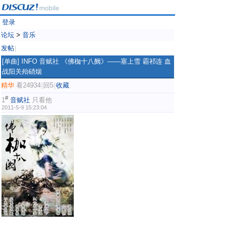
登录
论坛
>
音乐
发帖
|
[单曲]
INFO 音赋社 《佛枷十八阙》——塞上雪 霸祁连 血
战阳关殆硝烟
精华
看24934
回5
收藏
|
|
#
1
音赋社
只看他
2011-5-9 15:23:04