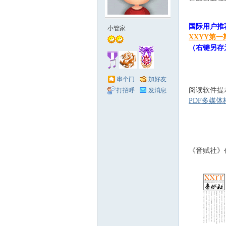
1 i+ E% r+ w3 
赋
国际用户推
小管家
XXYY第一
（右键另存
串个门
加好友
阅读软件提
打招呼
发消息
PDF多媒体
社
, ^7 z; s h; r8 ~
《音赋社》