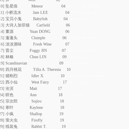
[10] 坠星痕 Meteor 04
1 G) P7 w0 |5 B# _6 O/ V% [
[11] 小桥流水 Jam LEE 04
( Y* ^5 k- @/ a) F' ~& {
[12] 宝贝小鬼 Babyfish 04
+ d4 G" ^* r9 Y1 c7 v
[13] 大诗人加菲猫 Carfield 06
[14] 董源 Yuan DONG 06
[15] 蓬蓬头 Clumple 06
$ O' m# O, ~' H9 T$ E% x
[16] 淡淡酒味 Fresh Wine 07
[17] 晋尘 Foggy JIN 07
2 ]2 y6 S$ i! P h4 P* G. d
[18] 林椿 Chun LIN 09
. t/ I( O0 S+ ^( i- w+ K
[19] Scandinavian 09
6 P, p; ?2 m0 n& j) u
20] 四月桃花 Tilla A. Theresia 10
[21] 猪刚烈 Idler X. 10
7 s/ U- _( L$ I" q/ T# o( p& K* U
[22] 西小仙 West Fairy 17
5 P8 `( `3 `* A6 @5 V
[23] 沧溟 Matt 17
[24] 暝色 Ann 18
% z" _3 \8 N: F E
[25] 宗次郎 Sojiro 18
[26] 寒叶 Kaylene 18
[27] 小疯 Shallop 19
[28] 萤火虫 Firefly 19
( J+ h6 U( V) t2 T
[29] 线装兔 Rabbit T. 19