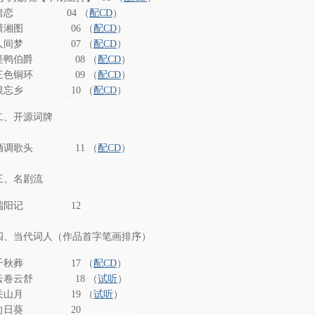
暗恋 04 （
配CD
）
潇湘图 06 （
配CD
）
人间梦 07 （
配CD
）
怪鸭伯爵 08 （
配CD
）
三色铜环 09 （
配CD
）
5 O5 I7 }3 Y+ j
恨忘乡 10 （
配CD
）
Z$ u- v2 v: m6 m2 ]5 F9 y* j
二、开源词牌
酒调歌头 11 （
配CD
）
三、名剧流
]( G: N: s+ H) p6 O2 u0 w$ _
端阳记 12
四、当代词人（作品首字笔画排序）
# u- O0 L: N7 \# j& i7 E
 }8 ]" O; _( T M H
千秋葬 17 （
配CD
）
. U& v" t. m5 C3 m: ^) T+ p, ?
云卷云舒 18 （
试听
）
+ V# W: p1 Y& c& s( M0 [
关山月 19 （
试听
）
向日葵 20
/ @* l% N8 _" a( z