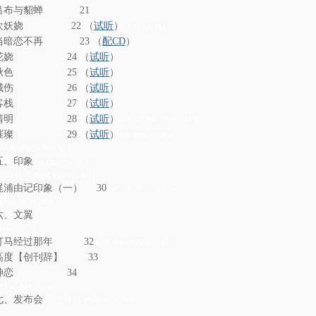
吕布与貂蝉 21
欢妖娆 22 （
试听
）
- X* O/ A! j$ U
当暗恋不再 23 （
配CD
）
花娆 24 （
试听
）
秋色 25 （
试听
）
城伤 26 （
试听
）
客栈 27 （
试听
）
清明 28 （
试听
）
( x9 G2 _9 e; @2 r! [ A! T
璀璨 29 （
试听
）
$ f9 T8 S. w7 P' I
 X9 H; @& S- ?% l/ U
五、印象
3 b O$ t: f% _+ `) h
v9 i5 s4 }+ P0 n2 K; D5 E! Y& j
梶浦由记印象（一） 30
$ e7 ]! B. h* v/ s8 O2 y
a( o) ^/ N; g* l8 ~) `
六、文翼
i- A- ~, E" I1 j
打马经过那年 32
& _9 ~* m) ]: f% I$ _. Q) ?
高度【创刊辞】 33
神恋 34
j! [; n2 A1 H U/ q
七、发布会
& ]: ?; p$ F9 W' o% y! M, ^! B