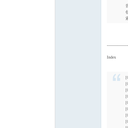
$ P0 F3 H1 t( L;
--------------
Index
: N" r* e#
$ q' M4 Q3 }, i
) U8 J1 I: l: [! i) j