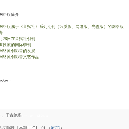
网络版简介
# ^! g4 _' g3 l4 n) a
网络版属于《音赋社》系列期刊（纸质版、网络版、光盘版）的网络版
- H.
办
1 V! U5 v' {" M/ J
11月28日在音赋社创刊
4 I( m8 A, q. T6 L* q5 n
业性质的国际季刊
; z. R% Y& U# C! C2 f
网络原创影音的发展
网络原创影音文艺作品
dex：
5 x! s# _4 `+ ~7 e; ~, ~0 c- ?' Z
 a. g
一、千古绝唱
1 ^* l, l9 _" K$ X& x
鸣-刃赐魂【本期主打】 01 （
配CD
）