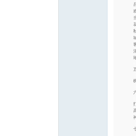
8
. 
. 
2 
: 