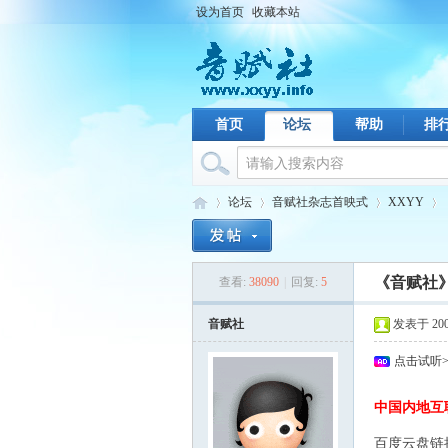
设为首页
收藏本站
首页
论坛
帮助
排
论坛
音赋社杂志首映式
XXYY
《音赋社》创刊
查看:
38090
|
回复:
5
音
›
›
›
›
音赋社
发表于 2009-
点击试听
中国内地互
- E- k D/ E! u( 
百度云盘链