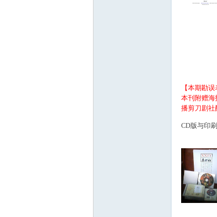
$ y- ^4 n2 B, O0 
【本期勘误
本刊附赠海报
播剪刀剧社
0 U; O6 q* Y/ s6
CD版与印
' q) V h; p4 n- G0