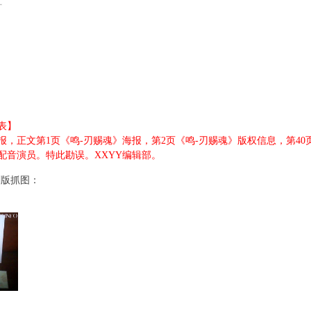
2 r) Z, H- M" m
h. h) O/ e
表】
% O. _; F9 W9 ?. ^
，正文第1页《鸣-刃赐魂》海报，第2页《鸣-刃赐魂》版权信息，第40页I
配音演员。特此勘误。XXYY编辑部。
* R o5 E7 {& Z$ e
 X# U1 `
刷版抓图：
 u" i
1 l$ k. U A! Y2 D$ P