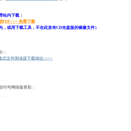
Q
荐站内下载：
期PDF>>> 免费下载
" ?* Q2 R0 P* W$ C) L5 _
为，或用下载工具，不在此发布CD光盘版的镜像文件）
5 q% X# T: z& j5 }+ \: J
示：
格式文件阅读器下载地址>>>>
- V# H. s1 {5 i- q: y1 |
创刊号网络版剪彩：