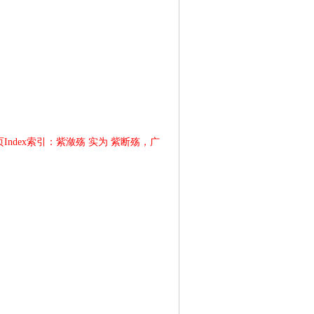
ndex索引：紫潋殇 实为 紫断殇，广