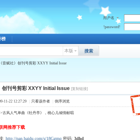
用户名
!password!
行榜
本版
搜索
《音赋社》创刊号剪彩 XXYY Initial Issue
号剪彩 XXYY Initial Issue
[复制链接]
11-22 12:27:29
|
只看该作者
|
倒序浏览
>>古风人气单曲《牡丹亭》，桃心儿倾情献唱
联网推荐下载
S% ~4 M5 z7 T- R5 N
接:
http://pan.baidu.com/s/18Ggmq
密码:
3dhd
% V4 c8 m" \6 J! n$ t3 c/ f