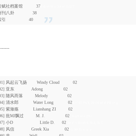
音赋社档案馆 37
0 z$ y* V( z X4 m' {) l2 T
创刊八卦 38
索引 40
 X0 f& {1 d
-------
5 j8 b5 z- m0 O7 P% t- n w
 F' Q; `$ x
5 ?
[01] 风起云飞扬 Windy Cloud 02
[02] 亚东 Adong 02
[03] 随风而落 Melody 02
[04] 清水郎 Water Long 02
& ^' S7 ?% Y, Z0 O4 b8 i8 P& v* g
[05] 紫潋殇 Lianshang ZI 02
[06] 批MJ飘过 M. J. 02
- `8 @9 s4 e' Z% l
[07] 小D Little D. 02
( h# z' ^( R1 x8 S. f$ Z, X( C
[08] 风信 Greek Xia 02
# ] W* U; x: g. p
[09] 井 Well 02