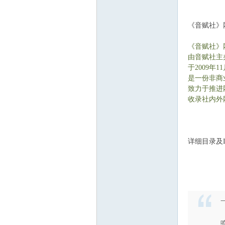
《音赋社》
《音赋社》
由音赋社主
于2009年
是一份非商
致力于推进
收录社内外
详细目录及In
& K$ E8 E1 ^2 a#