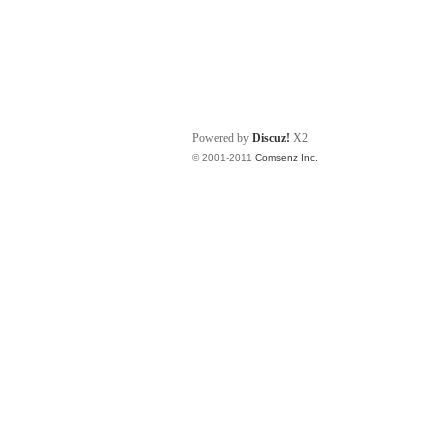
Powered by
Discuz!
X2
© 2001-2011
Comsenz Inc.