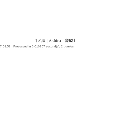
手机版
|
Archiver
|
音赋社
7 08:53
, Processed in 0.010757 second(s), 2 queries .