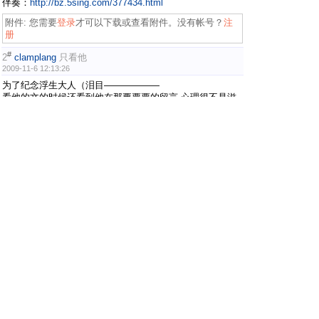
伴奏：
http://bz.5sing.com/377434.html
附件:
您需要
登录
才可以下载或查看附件。没有帐号？
注
册
#
2
clamplang
只看他
2009-11-6 12:13:26
为了纪念浮生大人（泪目——————
看他的文的时候还看到他在那要票票的留言 心理很不是滋
味呢TAT
咱...咱抱下去试试
#
3
落九
只看他
2009-11-6 12:15:20
唉~~~~~~~~~~~~~~~~~~~~~~~
#
4
暝色
只看他
2009-11-6 12:56:30
唉……
词不错啊
断崖独坐，浮生偷欢;栏杆拍遍，傲视沧桑。
可惜吾唱歌杯具，要不就试试鸟。
#
5
暝色
只看他
2009-11-6 14:49:55