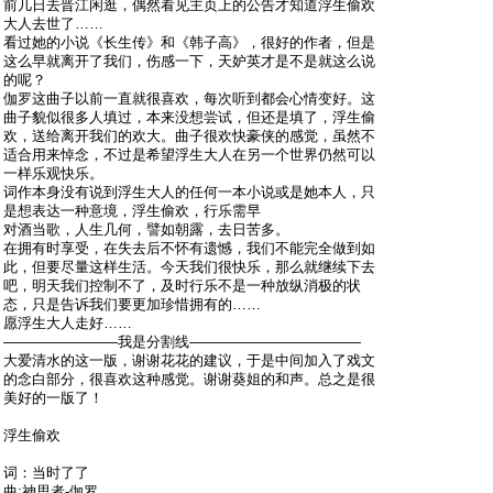
前几日去晋江闲逛，偶然看见主页上的公告才知道浮生偷欢
大人去世了……
看过她的小说《长生传》和《韩子高》，很好的作者，但是
这么早就离开了我们，伤感一下，天妒英才是不是就这么说
的呢？
伽罗这曲子以前一直就很喜欢，每次听到都会心情变好。这
曲子貌似很多人填过，本来没想尝试，但还是填了，浮生偷
欢，送给离开我们的欢大。曲子很欢快豪侠的感觉，虽然不
适合用来悼念，不过是希望浮生大人在另一个世界仍然可以
一样乐观快乐。
词作本身没有说到浮生大人的任何一本小说或是她本人，只
是想表达一种意境，浮生偷欢，行乐需早
对酒当歌，人生几何，譬如朝露，去日苦多。
在拥有时享受，在失去后不怀有遗憾，我们不能完全做到如
此，但要尽量这样生活。今天我们很快乐，那么就继续下去
吧，明天我们控制不了，及时行乐不是一种放纵消极的状
态，只是告诉我们要更加珍惜拥有的……
愿浮生大人走好……
————————我是分割线————————————
大爱清水的这一版，谢谢花花的建议，于是中间加入了戏文
的念白部分，很喜欢这种感觉。谢谢葵姐的和声。总之是很
美好的一版了！
浮生偷欢
词：当时了了
曲:神思者-伽罗