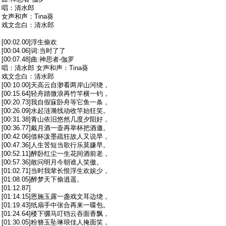
唱：清水郎
女声和声：Tina葵
戏文念白：清水郎
[00:02.00]浮生偷欢
[00:04.06]词:当时了了
[00:07.48]曲:神思者-伽罗
唱：清水郎 女声和声：Tina葵
戏文念白：清水郎
[00:10.00]天高云自渺看两岸山河绕，
[00:15.64]轻舟踏微浪再竹竿横一钓，
[00:20.73]我自假寐卧舟等它鱼一条，
[00:26.09]水起涟漪线动收竿始狂笑。
[00:31.38]青山依旧悠然几度夕阳好，
[00:36.77]戴月酒一壶再举杯把酒邀。
[00:42.06]借杯泼墨疏狂故人又说早，
[00:47.36]人生苦短当歌行乐莫嫌早。
[00:52.11]醉卧红尘一生花间酒前老，
[00:57.36]敢问明月今朝谁人笑傲。
[01:02.71]当时我辈长恨浮生欢娱少，
[01:08.05]醉梦天下偷逍遥。
[01:12.87]
[01:14.15]恩施玉露一盏戏文耳边绕，
[01:19.43]纸扇手中张合再来一碟包。
[01:24.64]楼下骡马叮铛云吞面香飘，
[01:30.05]粉簪玉坠琳琅佳人掩面笑，