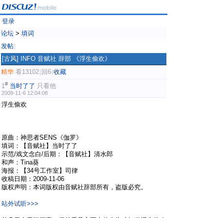
登录
论坛
>
填词
发帖
|
[古风]
INFO 音赋社 辞部 《浮生偷欢》
精华
看13102
回6
收藏
|
|
#
1
当时了了
只看他
2009-11-6 12:04:08
浮生偷欢
原曲：神思者SENS《伽罗》
填词：【音赋社】当时了了
示范/戏文念白/后期：【音赋社】清水郎
和声：Tina葵
海报：【34号工作室】司律
收稿日期：2009-11-06
版权声明：本词版权由音赋社辞部所有，盗版必究。
站外试听>>>