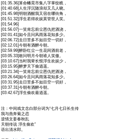
[01:35.36]算命幡晃市集八字掌纹瞧，
[01:40.68]人生浮沉随浪却又几人晓。
[01:45.98]明朝酒醒我又宿在哪街角，
[01:51.32]浮生若得欢娱莫管世人笑。
[01:54.96]
[01:56.07]一笑肯忘前尘恩仇把酒浇，
[02:01.41]如今且问风雨落花知多少。
[02:06.72]去日苦多不如目空一切好，
[02:12.01]今朝有酒醉今朝。
[02:59.99]醉卧红尘一生花间酒前老，
[03:05.33]敢问明月今朝谁人笑傲。
[03:10.67]当时我辈长恨浮生欢娱少，
[03:15.95]醉梦天下偷逍遥。
[03:21.34]一笑肯忘前尘恩仇把酒浇，
[03:26.64]如今且问风雨落花知多少。
[03:31.95]去日苦多不如目空一切好，
[03:37.31]今朝有酒醉今朝。
[03:42.67]浮生偷欢最逍遥。
注：中间戏文念白部分词为“七月七日长生传
我与燕奔菊之恋
逆情文姜春秋乱
天朝传说 浮生偷欢”
语出清水郎。