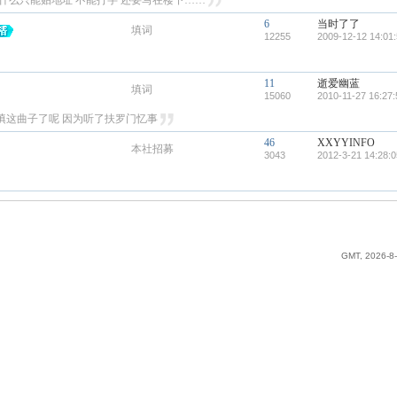
什么只能贴地址 不能打字 还要写在楼下……
6
当时了了
填词
12255
2009-12-12 14:01
11
逝爱幽蓝
填词
15060
2010-11-27 16:27:
填这曲子了呢 因为听了扶罗门忆事
46
XXYYINFO
本社招募
3043
2012-3-21 14:28:0
GMT, 2026-8-