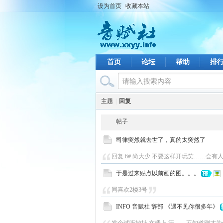
设为首页
收藏本站
首页
论坛
帮助
排
主题
|
回复
帖子
司律突然就去世了，真的太突然了
回复 6# 尚大少 不要这样开玩笑……会有
于是过来贴点以前画的图。。。
同喜欢2楼3号
INFO 音赋社 辞部 《遇不见你很多年》