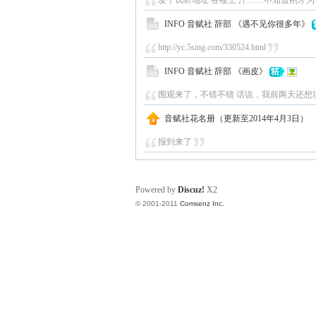
发个试听地址 在楼上 汗……不知道刚才为
INFO 音赋社 辞部 《遇不见你很多年》
http://yc.5sing.com/330524.html
INFO 音赋社 辞部 《画皮》
围观来了，不错不错 话说，我前两天还想
音赋社花名册（更新至2014年4月3日）
报到来了
Powered by
Discuz!
X2
© 2001-2011
Comsenz Inc.