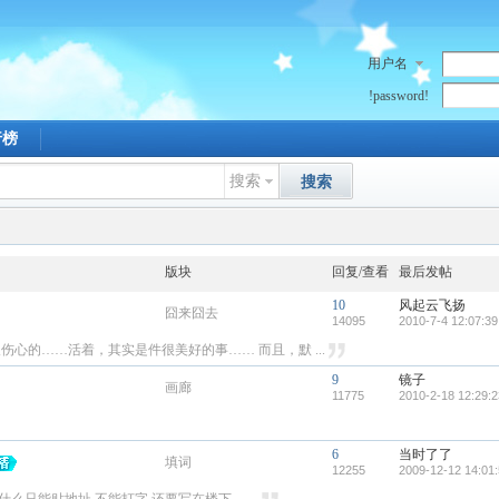
用户名
!password!
行榜
搜索
搜索
版块
回复/查看
最后发帖
10
风起云飞扬
囧来囧去
14095
2010-7-4 12:07:39
人伤心的……活着，其实是件很美好的事…… 而且，默 ...
9
镜子
画廊
11775
2010-2-18 12:29:2
6
当时了了
填词
12255
2009-12-12 14:01