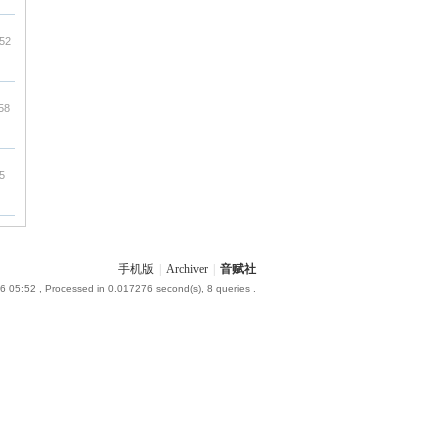
:52
58
5
手机版
|
Archiver
|
音赋社
6 05:52
, Processed in 0.017276 second(s), 8 queries .