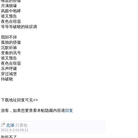
嗜血的骄傲
月满狼嚎
风眼中咆哮
谁又预告
夜色在喧嚣
等等等破晓的咏叹调
我卸不掉
孤独的骄傲
沉默祈祷
变奏的讯号
谁又预告
夜色在喧嚣
乐声呼啸
穿过城堡
待破晓
下载地址回复可见>>
游客，如果您要查看本帖隐藏内容请
回复
#
2
北湖
只看他
2011-5-3 04:58:11
歌听不了....