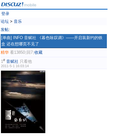
登录
论坛
>
音乐
发帖
|
[单曲]
INFO 音赋社 《暮色咏叹调》——开启装新约的铁
盒 还在想哪页不见了
精华
看13850
回7
收藏
|
|
#
1
音赋社
只看他
2011-5-1 16:03:14