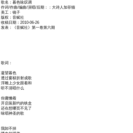
歌名：暮色咏叹调
作词/作曲/编曲/演唱/后期：：大诗人加菲猫
美工：镜子
版权：音赋社
收稿日期：2010-06-26
发表：《音赋社》第一卷第六期
歌词：
凝望暮色
透过窗棂折射成歌
浮雕上少女跟着和
听不清唱什么
你庸懒着
开启装新约的铁盒
还在想哪页不见了
咏唱神圣的歌
我卸不掉