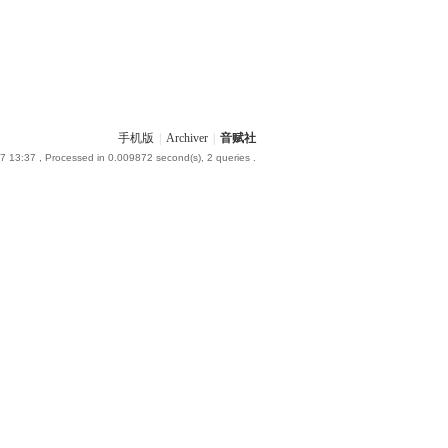
手机版
|
Archiver
|
音赋社
7 13:37
, Processed in 0.009872 second(s), 2 queries .