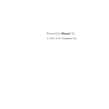
Powered by
Discuz!
X2
© 2001-2011
Comsenz Inc.