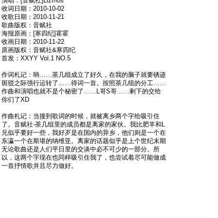
演唱：[音赋社]Lizmos
收词日期：2010-10-02
收歌日期：2010-11-21
歌曲版权：音赋社
海报原画：[寒四纪]霍霍
收画日期：2010-11-22
原画版权：音赋社&寒四纪
首发：XXYY Vol.1 NO.5
作词札记：呐……茶几组成立了好久，在我的脑子就要锈迹
斑驳之际强行运转了……得词一首。按照茶几组的分工……
作曲和演唱也就不是个秘密了……L哥S哥……剩下的交给
你们了XD
作曲札记：当接到歌词的时候，就被离乡两个字给吸引住
了。音赋社-茶几组里的成员都是离家的家伙。我比肥羊和L
兄似乎要好一些，我好歹是在国内的异乡，他们则是一个在
东瀛一个在斯堪的纳维亚。离家的话题似乎是上个世纪末期
无论歌曲还是人们平日里的交谈中必不可少的一部分。所
以，这两个字现在也同样吸引住我了，也尝试着尽可能做成
一首抒情歌并且尽力做好。