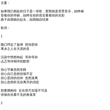
文案：
如果我们相处的日子是一首歌，那我就是背景音乐，始终铺
垫着你的华丽，始终在你的背后看着你的光彩
曲子由我独自起头，由我独自结束
歌词：
1
随口哼起了旋律 想你想你
离乡之人在天涯的音
沉寂中悄然响起 等你等你
忐忑等待相伴的默契
担心节奏忽然安静
担心自己忽然徘徊不定
担心坚持的信仰 忽然迷离
担心忽然听见你离开的消息
想要拥抱你 近在咫尺却遥不可及
徘徊在你看不见的角落里
2