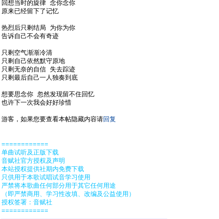
回想当时的旋律 念你念你
原来已经留下了记忆
热烈后只剩结局 为你为你
告诉自己不会有奇迹
只剩空气渐渐冷清
只剩自己依然默守原地
只剩无奈的自信 失去踪迹
只剩最后自己一人独奏到底
想要思念你 忽然发现留不住回忆
也许下一次我会好好珍惜
游客，如果您要查看本帖隐藏内容请
回复
============
单曲试听及正版下载
音赋社官方授权及声明
本站授权提供社期内免费下载
只供用于本歌试唱试音学习使用
严禁将本歌曲任何部分用于其它任何用途
（即严禁商用、学习性改填、改编及公益使用）
授权签署：音赋社
============