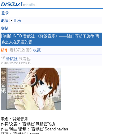
登录
论坛
>
音乐
发帖
|
[单曲]
INFO 音赋社 《背景音乐》——随口哼起了旋律 离
乡之人在天涯的音
精华
看13712
回5
收藏
|
|
#
1
音赋社
只看他
2010-12-22 11:28:15
歌名：背景音乐
作词/文案：[音赋社]风起云飞扬
作曲/编曲/后期：[音赋社]Scandinavian