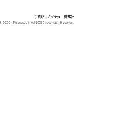
手机版
|
Archiver
|
音赋社
8 06:59
, Processed in 0.016376 second(s), 8 queries .