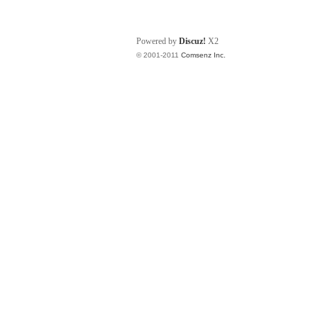
Powered by
Discuz!
X2
© 2001-2011
Comsenz Inc.