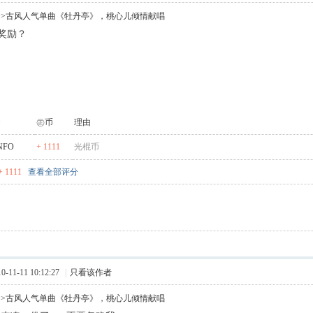
>>古风人气单曲《牡丹亭》，桃心儿倾情献唱
奖励？
f2 y% l4 E4 t" P6 l( T
㊣币
理由
NFO
+ 1111
光棍币
 1111
查看全部评分
11-11 10:12:27
|
只看该作者
>>古风人气单曲《牡丹亭》，桃心儿倾情献唱