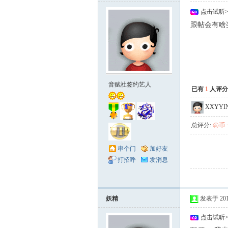
点击试听
跟帖会有啥
音赋社签约艺人
已有
1
人评分
XXYYI
总评分:
㊣币 +
串个门
加好友
打招呼
发消息
妖精
发表于 2010-
点击试听