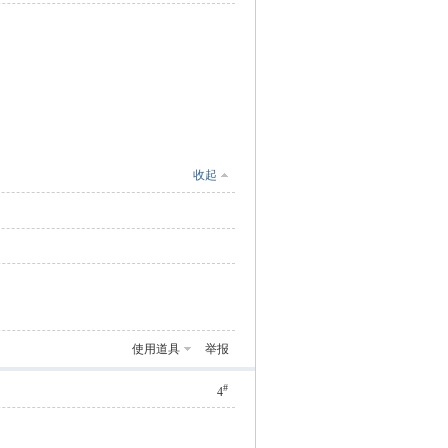
收起
使用道具
举报
#
4