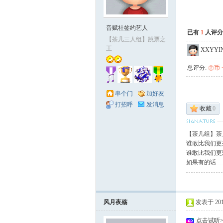
赋
音赋社签约艺人
已有
1
人评分
【茶几三人组】跳票之
王
XXYYI
总评分:
㊣币 +
串个门
加好友
打招呼
发消息
收藏
0
社
【茶几组】茶
谁敢比我们更
谁敢比我们更
如果有的话…
风月夜殇
发表于 2010-
点击试听