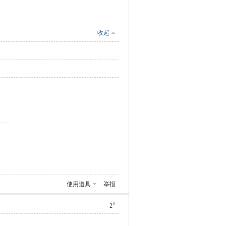
收起
使用道具
举报
#
2