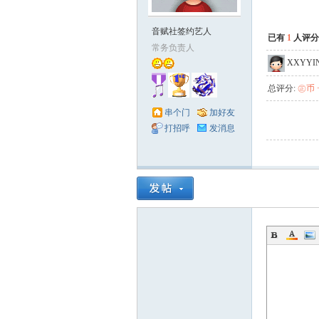
音赋社签约艺人
已有
1
人评分
常务负责人
XXYYI
总评分:
㊣币 +
串个门
加好友
打招呼
发消息