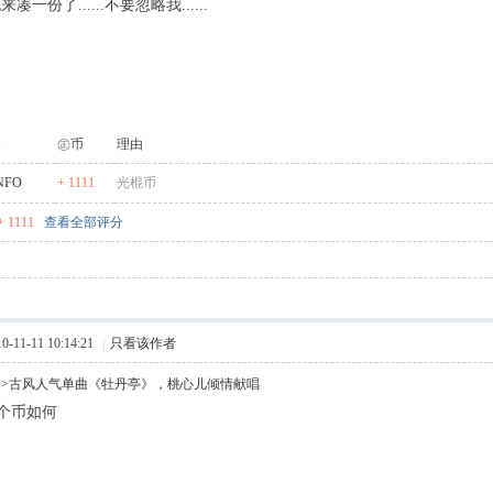
也来凑一份了......不要忽略我......
㊣币
理由
NFO
+ 1111
光棍币
 1111
查看全部评分
11-11 10:14:21
|
只看该作者
>>古风人气单曲《牡丹亭》，桃心儿倾情献唱
1个币如何