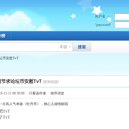
用户名
!password!
行榜
本版
搜索
币安慰TvT
棍节求论坛币安慰TvT
[复制链接]
11-11 09:59:09
|
只看该作者
|
倒序浏览
>>古风人气单曲《牡丹亭》，桃心儿倾情献唱
TvT
; l8 E/ T) `3 I; {' z& U! ?
TvT