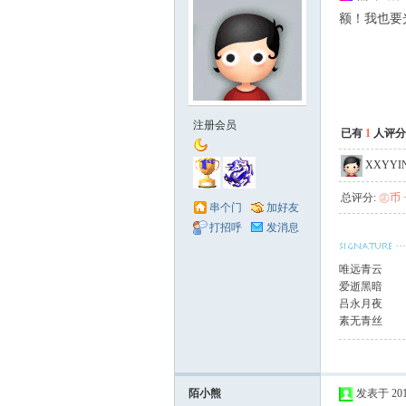
额！我也要
注册会员
已有
1
人评分
XXYYI
总评分:
㊣币 +
串个门
加好友
打招呼
发消息
唯远青云
爱逝黑暗
吕永月夜
素无青丝
陌小熊
发表于 2010-