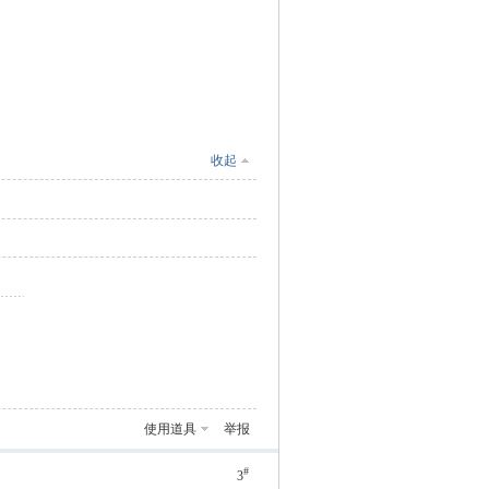
收起
使用道具
举报
#
3