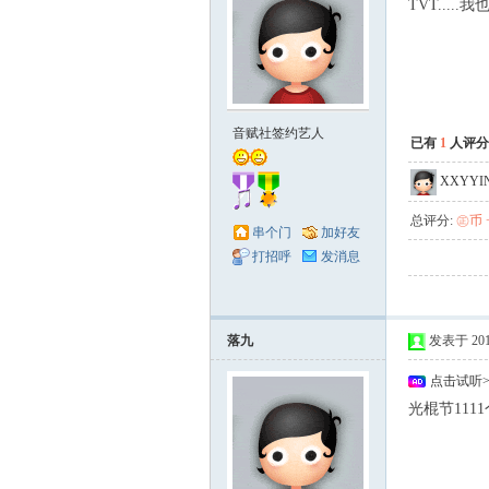
TVT.....我
音赋社签约艺人
已有
1
人评分
XXYYI
总评分:
㊣币 +
串个门
加好友
打招呼
发消息
落九
发表于 2010-
点击试听
光棍节111