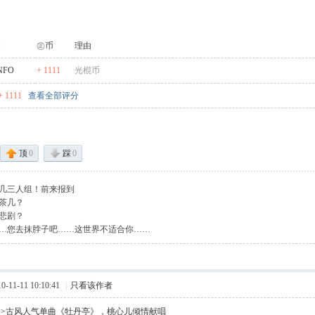
㊣币
理由
NFO
+ 1111
光棍币
 1111
查看全部评分
顶
0
踩
0
几三人组！前来报到
茶几？
悲剧？
…您去抹脖子吧……这世界不适合你……
11-11 10:10:41
|
只看该作者
>>古风人气单曲《牡丹亭》，桃心儿倾情献唱