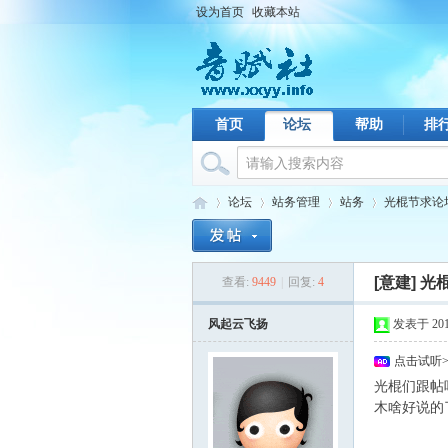
设为首页
收藏本站
首页
论坛
帮助
排
论坛
站务管理
站务
光棍节求论坛
[意建]
光
查看:
9449
|
回复:
4
音
›
›
›
›
风起云飞扬
发表于 2010-
点击试听
光棍们跟帖吧
木啥好说的了