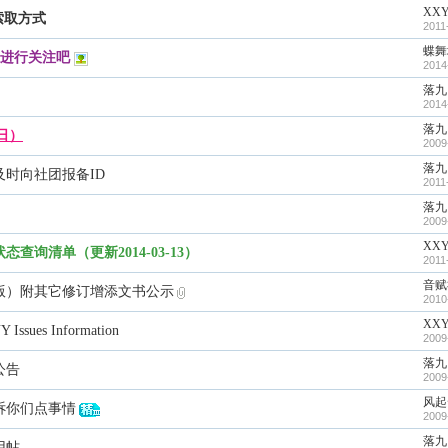
XXY
索取方式
2011
蝶舞
上进行关注吧
2014
落九
2014
落九
日）
2009
落九
时向社团报备ID
2011
落九
2009
XXY
询清单（更新2014-03-13）
2011
音赋
订版）附其它修订增添文书公示
2010
XXY
es Information
2009
落九
公告
2009
风起
诉你们点事情
2009
落九
用帖