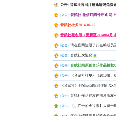
公告:
音赋社官网注册邀请码免费
赋
音赋社 微信订阅号开通 马
[
公告
]
音赋社社务2014-06-12
音赋社花名册（更新至2014年4月3
请在官网注册了的在编成员及
[
公告
]
音赋社欢迎您
[
公告
]
社
音赋社纯原创音乐作品授权状态查
[
公告
]
《音赋社社规》（2010修
[
公告
]
《音赋社》刊物及编辑部详情 XXYY Issu
音赋社作品授权声明及版权
[
公告
]
【小广告的全过来】大哥告
[
公告
]
优秀友情链接及战略合作专