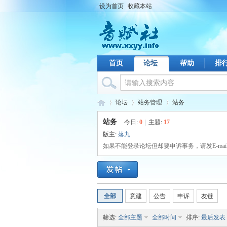
设为首页
收藏本站
首页
论坛
帮助
排
论坛
站务管理
站务
站务
今日:
0
|
主题:
17
版主:
落九
音
如果不能登录论坛但却要申诉事务，请发E-mail：serv
›
›
›
全部
意建
公告
申诉
友链
筛选:
全部主题
全部时间
排序:
最后发表