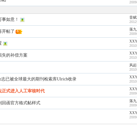
2009
音赋
万事如意！
2012
落九
再开帖了
2009
XXY
置
2010
XXY
损失的补偿方案
2010
风起
2010
XXY
志已被全球最大的期刊检索库Ulrich收录
2010
XX
坛正式进入人工审核时代
2009
落九
制回函官方格式帖样式
2009
XXY
2009