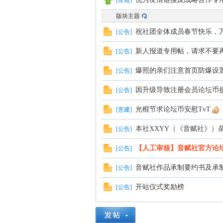
[
友链
]
版块主题
祝社团全体成员春节快乐，
[
公告
]
新人报道专用帖，请求不要
[
公告
]
爆照的亲们注意首页防爆设
[
公告
]
因升级导致注册会员论坛币
[
公告
]
光棍节求论坛币安慰TvT
[
意建
]
本社XXYY（《音赋社》）杂
[
公告
]
【人工审核】音赋社官方论
[
公告
]
音赋社作品承制要约书及承
[
公告
]
开站仪式奖励榜
[
公告
]