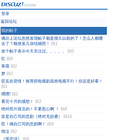
登录
返回论坛
我的帖子
偶尔上论坛忽然发现帖子都是很久以前的了！怎么人都哪
去了？顺便发几张结婚照！
回1
发个帖子表示今天关注过。。。。。
回0
忆
回0
寒霜
回2
梦
回2
哎实在背情！推荐部电视剧虽然电视不行！但还是好看！
回1
嘿嘿!
回2
看完十月的感想！
回2
绝对照片很丑的！不要恶心啊 ！
回8
皆是自己写的悲剧（绝对无抄袭）
回15
哎！偶自己写的悲剧啊！
回9
情泣
回2
《莲恋涟》
回6