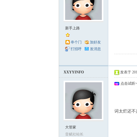
新手上路
串个门
加好友
打招呼
发消息
XXYYINFO
发表于 2014-
点击试听
词太烂还不
大管家
音赋社站长