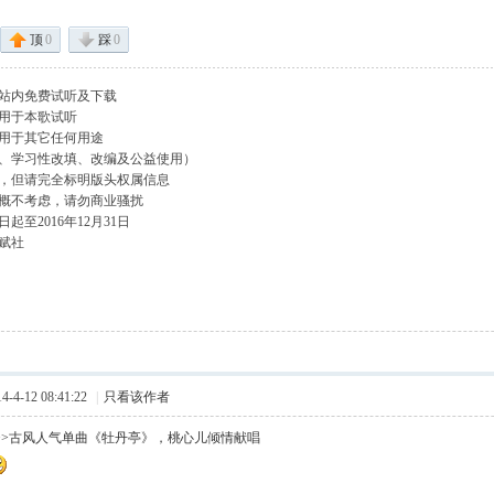
顶
0
踩
0
站内免费试听及下载
用于本歌试听
用于其它任何用途
、学习性改填、改编及公益使用）
，但请完全标明版头权属信息
概不考虑，请勿商业骚扰
起至2016年12月31日
赋社
4-12 08:41:22
|
只看该作者
>>古风人气单曲《牡丹亭》，桃心儿倾情献唱