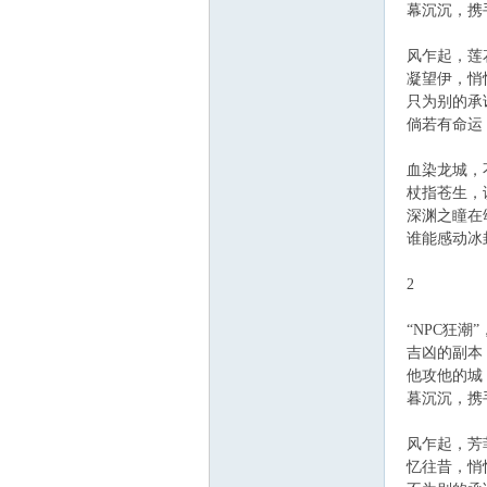
幕沉沉，携手
风乍起，莲花
凝望伊，悄悄
只为别的承诺
倘若有命运，
血染龙城，不
杖指苍生，谈
深渊之瞳在颂
谁能感动冰封
2
“NPC狂潮”
吉凶的副本，
他攻他的城，
暮沉沉，携手
风乍起，芳菲
忆往昔，悄悄