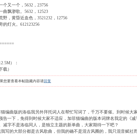
个又一个，5632，23756
曲飘渺歌。5632，12523
野，黄昏近血色，3521232，12756
的灯火。612123256
======
2.5M）：
下载）
果您要查看本帖隐藏内容请
回复
菲猫编曲版的洛临我另外拜托词人在帮忙写词了，千万不要催。到时候大
预告一下，免得到时候大家不适应，加菲猫编曲的版本词牌名我定的《减
。减字不是洛临同人，是独立主题的新单曲，大家期待一下吧？
然我写的大部分都是古风歌曲，但我的确不是混古风圈的，我只混音赋社