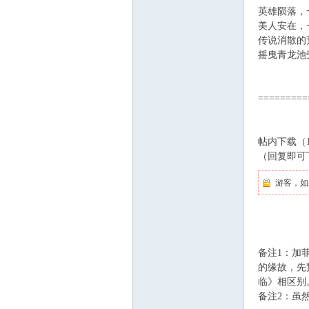
英雄陨落，一
美人安在，一
传说消散的荒
摇曳青龙池旁
=========
帖内下载（1
（回复即可
游客，如
备注1：加
的缘故，先
临》相区别
备注2：虽