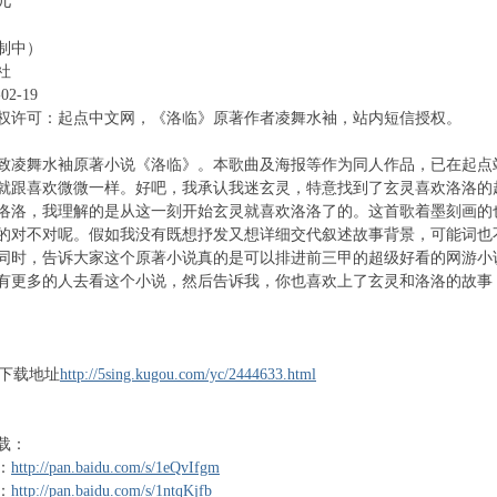
儿
制中）
社
02-19
权许可：起点中文网，《洛临》原著作者凌舞水袖，站内短信授权。
致凌舞水袖原著小说《洛临》。本歌曲及海报等作为同人作品，已在起点
就跟喜欢微微一样。好吧，我承认我迷玄灵，特意找到了玄灵喜欢洛洛的
洛洛，我理解的是从这一刻开始玄灵就喜欢洛洛了的。这首歌着墨刻画的
的对不对呢。假如我没有既想抒发又想详细交代叙述故事背景，可能词也
同时，告诉大家这个原著小说真的是可以排进前三甲的超级好看的网游小
有更多的人去看这个小说，然后告诉我，你也喜欢上了玄灵和洛洛的故事
听及下载地址
http://5sing.kugou.com/yc/2444633.html
载：
：
http://pan.baidu.com/s/1eQvIfgm
：
http://pan.baidu.com/s/1ntqKjfb