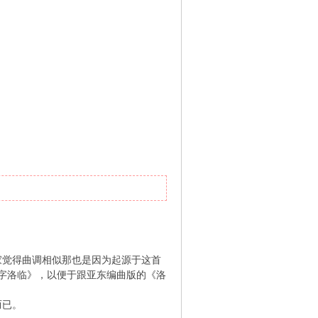
家觉得曲调相似那也是因为起源于这首
字洛临》，以便于跟亚东编曲版的《洛
而已。