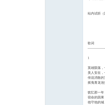
站内试听（
歌词
--------------
1
英雄陨落，一
美人安在，一
传说消散的荒
摇曳青龙池旁
犹忆那一年，
宿命的因果，
他守他的城，