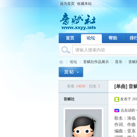
设为首页
收藏本站
首页
论坛
帮助
排
论坛
音赋社作品展示
音乐
音赋
[单曲]
音
查看:
14650
|
回复:
5
音
›
›
›
›
音赋社
发表于 2014-
点击试听
歌名：洛临
作词、作曲
编曲：亚东