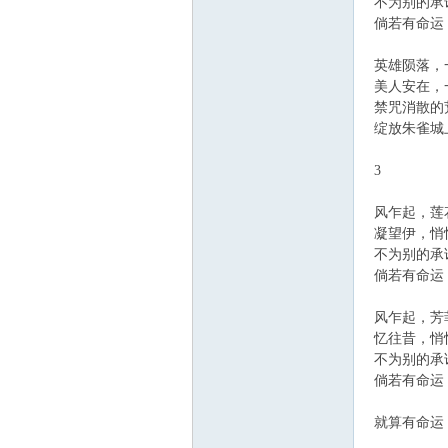
不为别的承诺
倘若有命运，
英雄陨落，一
美人安在，一
禁咒消散的荒
绽放朱雀城上
3
风乍起，莲花
凝望伊，悄悄
不为别的承诺
倘若有命运，
风乍起，芳菲
忆往昔，悄悄
不为别的承诺
倘若有命运，
就算有命运，