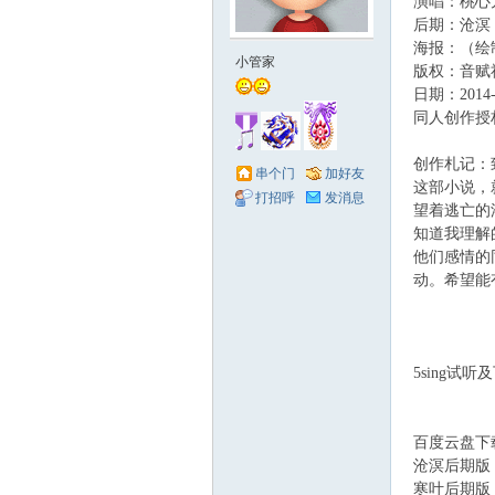
演唱：桃心
后期：沧溟
赋
海报：（绘
小管家
版权：音赋
日期：2014-
同人创作授
创作札记：
串个门
加好友
这部小说，
打招呼
发消息
望着逃亡的
知道我理解
他们感情的
社
动。希望能
5sing试
百度云盘下
沧溟后期版
寒叶后期版