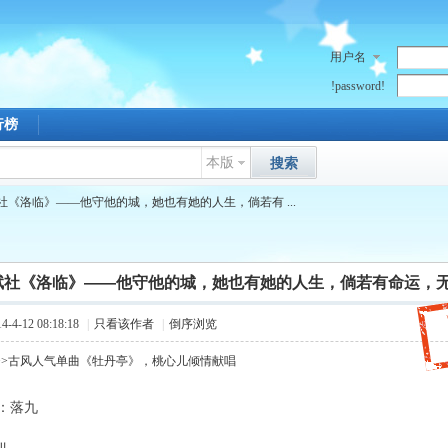
用户名
!password!
行榜
本版
搜索
社《洛临》——他守他的城，她也有她的人生，倘若有 ...
赋社《洛临》——他守他的城，她也有她的人生，倘若有命运，
4-12 08:18:18
|
只看该作者
|
倒序浏览
>>古风人气单曲《牡丹亭》，桃心儿倾情献唱
：落九