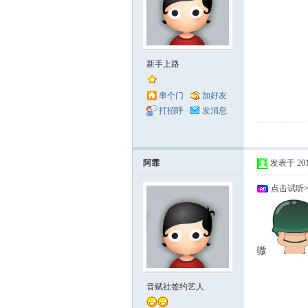
新手上路
串个门
加好友
打招呼
发消息
阿霏
发表于 2011-
点击试听
嗷
音赋社签约艺人