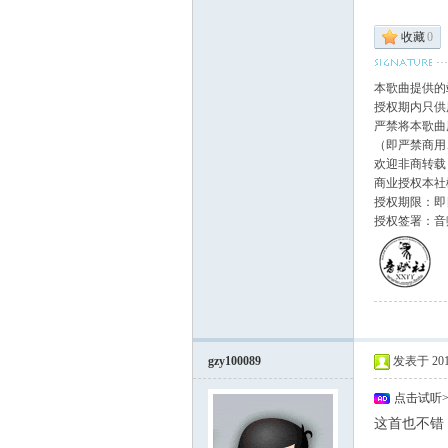
收藏
0
本歌曲提供的
授权期内只供
严禁将本歌曲
（即严禁商用
欢迎非商转载
商业授权本社
授权期限：即日
授权签署：音
gzy100089
发表于 2011-
点击试听
这首也不错