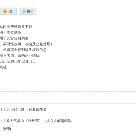
顶
0
踩
0
站内免费试听及下载
用于本歌试听
用于其它任何用途
、学习性改填、改编及公益使用）
，但请完全标明版头权属信息
概不考虑，请勿商业骚扰
起至2016年12月31日
赋社
8-26 14:14:38
|
只看该作者
>>古风人气单曲《牡丹亭》，桃心儿倾情献唱
，好听