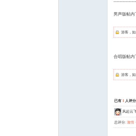
--------------
男声版帖内
游客，如
合唱版帖内
游客，如
已有
1
人评分
风起云
总评分:
激情 +