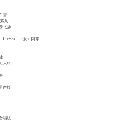
白雪
：落九
云飞扬
Lizmos，（女）阿霏
社
05-04
略
男声版
合唱版