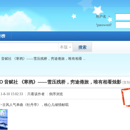
用户名
!password!
行榜
本版
搜索
FO 音赋社 《寒鸦》——雪压残桥，穷途倦旅，唯有相看 ...
NFO 音赋社 《寒鸦》——雪压残桥，穷途倦旅，唯有相看烛影
[复
8-10 15:02:33
|
只看该作者
|
倒序浏览
>>古风人气单曲《牡丹亭》，桃心儿倾情献唱