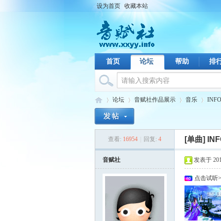
设为首页
收藏本站
首页
论坛
帮助
排
论坛
音赋社作品展示
音乐
IN
[单曲]
I
查看:
16954
|
回复:
4
音
›
›
›
›
音赋社
发表于 2011-
点击试听