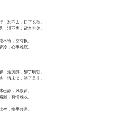
行，愁不去，日下长秋。
尽，泪不离，欲言方休。
花不语，空有恨。
梦冷，心事难沉。
醉，难沉醉，醉了明朝。
淡，情未淡，淡了是非。
林已静，风欲留。
偏漏，有情难收。
此生，携手共游。