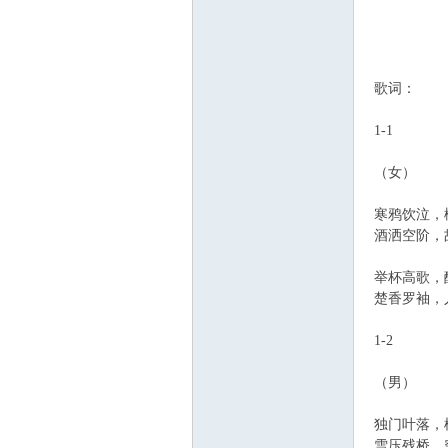
歌词：
1-1
（女）
寒鸦饮泣，
酒洒空阶，
举杯高歌，
楚香罗袖，
1-2
（男）
独门叶落，
雪压残桥，