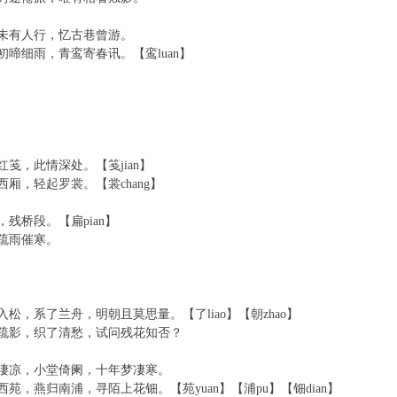
未有人行，忆古巷曾游。
初啼细雨，青鸾寄春讯。【鸾luan】
笺，此情深处。【笺jian】
厢，轻起罗裳。【裳chang】
残桥段。【扁pian】
疏雨催寒。
松，系了兰舟，明朝且莫思量。【了liao】【朝zhao】
疏影，织了清愁，试问残花知否？
凄凉，小堂倚阑，十年梦凄寒。
苑，燕归南浦，寻陌上花钿。【苑yuan】【浦pu】【钿dian】