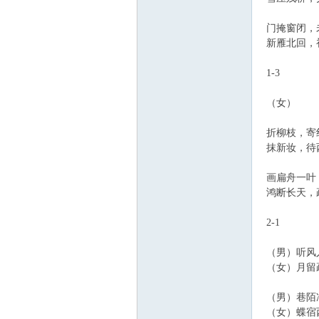
门掩窗闭，
新雁北回，
1-3
（女）
折柳枝，寄红
抹新妆，待西
画扁舟一叶，
鸿断长天，
2-1
（男）听风入
（女）月留
（男）巷陌
（女）蝶宿西