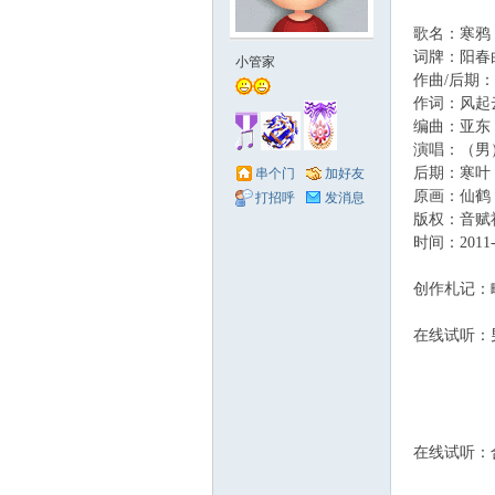
歌名：寒鸦
赋
词牌：阳春
小管家
作曲/后期
作词：风起
编曲：亚东
演唱：（男）
后期：寒叶
串个门
加好友
原画：仙鹤
打招呼
发消息
版权：音赋
时间：2011-
社
创作札记：
在线试听：
在线试听：