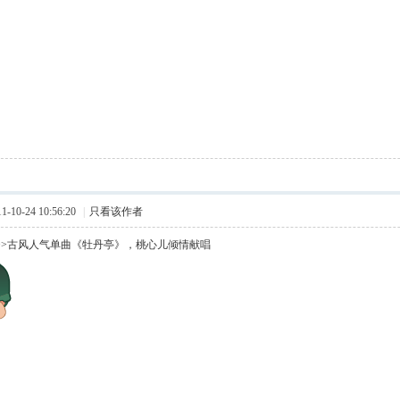
10-24 10:56:20
|
只看该作者
>>古风人气单曲《牡丹亭》，桃心儿倾情献唱