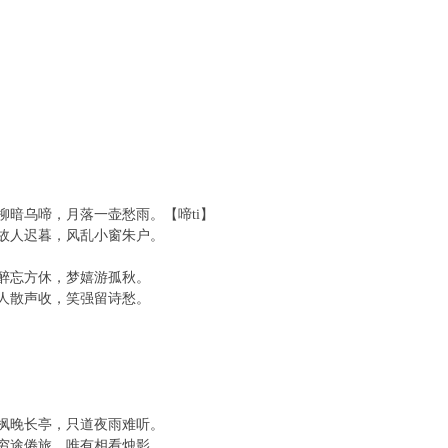
柳暗乌啼，月落一壶愁雨。【啼ti】
故人迟暮，风乱小窗朱户。
醉忘方休，梦嬉游孤秋。
人散声收，笑强留诗愁。
枫晚长亭，只道夜雨难听。
穷途倦旅，唯有相看烛影。