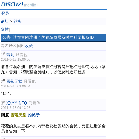
登录
论坛
>
站务
发帖
|
[公告]
请在官网注册了的在编成员及时向社团报备ID
看21658
回6
收藏
|
|
#
1
落九
只看他
2011-6-12 15:00:53
请各位花名册上的在编成员注册官网后把注册ID向花花（落
九）告知，将调整会员组别，以便及时通知社务
#
2
雪落天堂
只看他
2011-6-13 03:00:54
10347
#
3
XXYYINFO
只看他
2011-6-18 09:13:25
回复
雪落天堂
的帖子
, Y8 n0 S( t$ j: P
花花的意思是看不到内部板块社务贴的会员，要把注册的会
员名告知一下