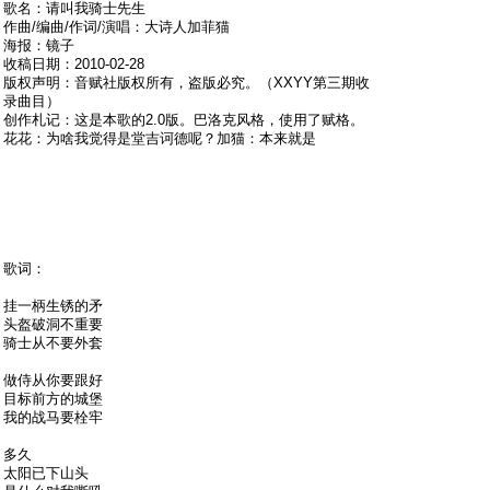
歌名：请叫我骑士先生
作曲/编曲/作词/演唱：大诗人加菲猫
海报：镜子
收稿日期：2010-02-28
版权声明：音赋社版权所有，盗版必究。（XXYY第三期收
录曲目）
创作札记：这是本歌的2.0版。巴洛克风格，使用了赋格。
花花：为啥我觉得是堂吉诃德呢？加猫：本来就是
歌词：
挂一柄生锈的矛
头盔破洞不重要
骑士从不要外套
做侍从你要跟好
目标前方的城堡
我的战马要栓牢
多久
太阳已下山头