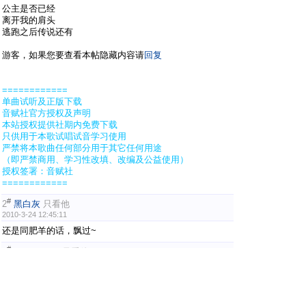
公主是否已经
离开我的肩头
逃跑之后传说还有
游客，如果您要查看本帖隐藏内容请
回复
============
单曲试听及正版下载
音赋社官方授权及声明
本站授权提供社期内免费下载
只供用于本歌试唱试音学习使用
严禁将本歌曲任何部分用于其它任何用途
（即严禁商用、学习性改填、改编及公益使用）
授权签署：音赋社
============
#
2
黑白灰
只看他
2010-3-24 12:45:11
还是同肥羊的话，飘过~
#
3
XXYYINFO
只看他
2010-5-10 03:05:55
更新了海报
#
4
阿霏
只看他