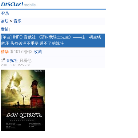
登录
论坛
>
音乐
发帖
|
[单曲]
INFO 音赋社 《请叫我骑士先生》——挂一柄生锈
的矛 头盔破洞不重要 避不了的战斗
精华
看10179
回3
收藏
|
|
#
1
音赋社
只看他
2010-3-18 15:56:38