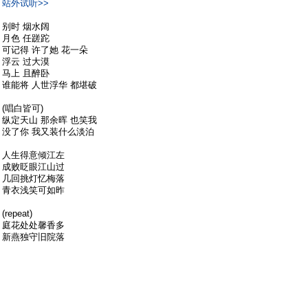
站外试听>>
别时 烟水阔
月色 任蹉跎
可记得 许了她 花一朵
浮云 过大漠
马上 且醉卧
谁能将 人世浮华 都堪破
(唱白皆可)
纵定天山 那余晖 也笑我
没了你 我又装什么淡泊
人生得意倾江左
成败眨眼江山过
几回挑灯忆梅落
青衣浅笑可如昨
(repeat)
庭花处处馨香多
新燕独守旧院落
四十年总梦南国
而今衷情向谁说
#
2
贺兰初萧
只看他
2010-12-18 05:39:51