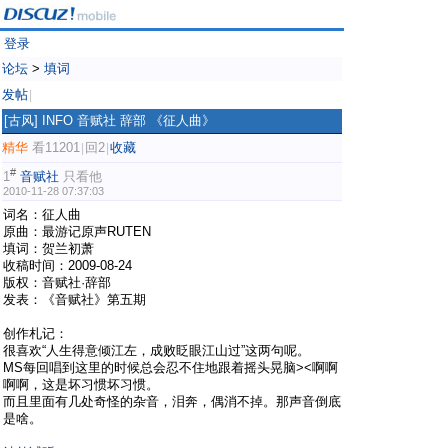
登录
论坛
>
填词
发帖
|
[古风]
INFO 音赋社 辞部 《征人曲》
精华
看11201
回2
收藏
|
|
#
1
音赋社
只看他
2010-11-28 07:37:03
词名：征人曲
原曲：最游记原声RUTEN
填词：贺兰初萧
收稿时间：2009-08-24
版权：音赋社·辞部
发表：《音赋社》第五期
创作札记：
很喜欢“人生得意倾江左，成败眨眼江山过”这两句呢。
MS每回唱到这里的时候总会忍不住地跟着摇头晃脑><啊啊
啊啊，这是坏习惯坏习惯。
而且里面有几处奇怪的杂音，泪奔，偶消不掉。那声音倒底
是啥。