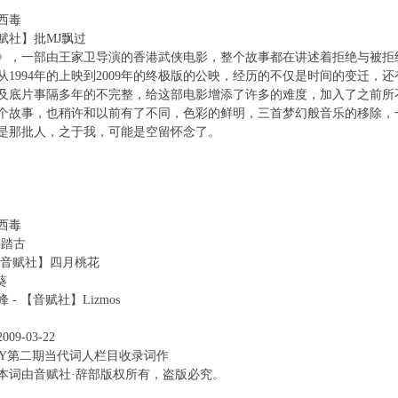
西毒
赋社】批MJ飘过
》，一部由王家卫导演的香港武侠电影，整个故事都在讲述着拒绝与被拒
从1994年的上映到2009年的终极版的公映，经历的不仅是时间的变迁，
及底片事隔多年的不完整，给这部电影增添了许多的难度，加入了之前所
个故事，也稍许和以前有了不同，色彩的鲜明，三首梦幻般音乐的移除，
是那批人，之于我，可能是空留怀念了。
西毒
·踏古
【音赋社】四月桃花
葵
- 【音赋社】Lizmos
9-03-22
YY第二期当代词人栏目收录词作
本词由音赋社·辞部版权所有，盗版必究。