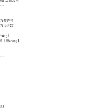
路挤 过往支离
----
----
漠万箭连弓
雪万径无踪
hong】
【踵zhong】
----
32