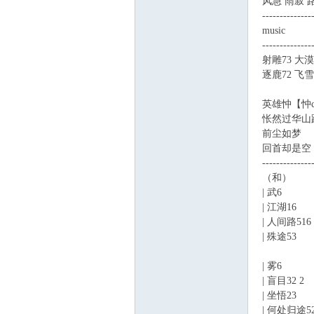
风急 雨寂 
--------------
music
--------------
射雕73 大
逐鹿72 飞
英雄忡【忡c
怅然过华山踵
前尘如梦
回首却是空
--------------
（和）
| 武6
| 江湖16
| 人间路516
| 殊途53
| 雾6
| 盲目32 2
| 坐悟23
| 何处归途52