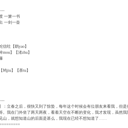
----
渡 一箫一书
出 一剑一壶
蛇信吐【鹞yao】
mou】【渚zhu】
瀑
鸠jiu】【荼tu】
----
】：立春之后，很快又到了惊蛰，每年这个时候会有位朋友来看我，但是
等。我在门外坐了两天两夜，看着天空在不断的变化，我才发现，虽然我
见山，就想知道山的后面是甚么，我现在已经不想知道了……
=========