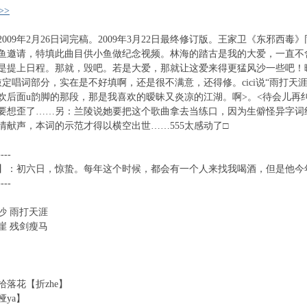
>>
009年2月26日词完稿。2009年3月22日最终修订版。王家卫《东邪西
鱼邀请，特填此曲目供小鱼做纪念视频。林海的踏古是我的大爱，一直不
是提上日程。那就，毁吧。若是大爱，那就让这爱来得更猛风沙一些吧！
，敲定唱词部分，实在是不好填啊，还是很不满意，还得修。cici说“雨打
欢后面u韵脚的那段，那是我喜欢的暧昧又炎凉的江湖。啊>。<待会儿再
要想歪了……另：兰陵说她要把这个歌曲拿去当练口，因为生僻怪异字词组合
情献声，本词的示范才得以横空出世……555太感动了□
----
】：初六日，惊蛰。每年这个时候，都会有一个人来找我喝酒，但是他今
----
沙 雨打天涯
崖 残剑瘦马
拾落花【折zhe】
ya】