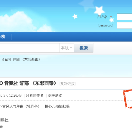
用户名
!password!
行榜
本版
搜索
FO 音赋社 辞部 《东邪西毒》
FO 音赋社 辞部 《东邪西毒》
[复制链接]
3-6 12:26:43
|
只看该作者
|
倒序浏览
>>古风人气单曲《牡丹亭》，桃心儿倾情献唱
音赋社
me