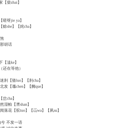
【柴zhai】
呀jie ya】
赊she】【姹cha】
妒煞
忘那胡话
下【溘ke】
（还在等他）
迷刹【骆luo】【刹cha】
北发【谶chen】【阙que】
岔cha】
然湿帕【潸shan】
闻落花【驼tuo】【屲wa】【夙su】
怕兮 不发一语