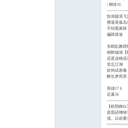
| 糊涂16
--------------
惊涛骇浪飞
携落英孤岛
不怕冤家路
偏踏迷途
东鹞乱舞西
相眸烟渚【眸
还是这桃花
笑忘江湖
饮鸩试荼毒【
醉生梦死苦
英雄17 6
迟暮56
--------------
【欧阳峰白
是我还继续
漠。以前看
=========