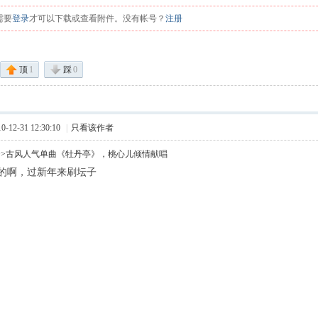
需要
登录
才可以下载或查看附件。没有帐号？
注册
顶
1
踩
0
12-31 12:30:10
|
只看该作者
>>古风人气单曲《牡丹亭》，桃心儿倾情献唱
的啊，过新年来刷坛子