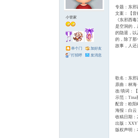
专题：东邪
赋
文案：【音
小管家
《东邪西毒
是空洞的，
的隐退，以
的，除了那
故事，人还
串个门
加好友
打招呼
发消息
社
歌名：东邪
原曲：林海
改/填词：
示范：Tina
配音：欧阳峰 
海报：白云
收稿日期：200
出版：XX
版权声明：