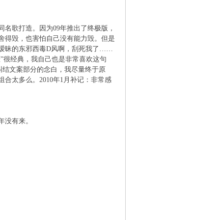
毒》同名歌打造。因为09年推出了终极版，
舍得毁，也害怕自己没有能力毁。但是
暧昧的东邪西毒D风啊，刮死我了……
天涯”很经典，我自己也是非常喜欢这句
纠结文案部分的念白，我尽量终于原
太多么。2010年1月补记：非常感
年没有来。