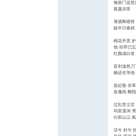
掩柴门远贫家
孤盏凉茶
薄酒释嗟呀【嗟
赊半日春姹【
桃花开罢 
他 却早已
红颜成白发
盲剑溘然刀
她还在等他
急赶骆 赤革
血谶画 阙指
过乱世尘岔【
坞里溪涧 潸
白驼山屲 夙
话兮 卦兮 