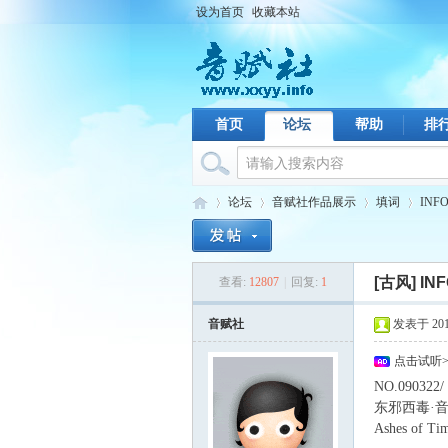
设为首页
收藏本站
首页
论坛
帮助
排
论坛
音赋社作品展示
填词
IN
[古风]
IN
查看:
12807
|
回复:
1
音
›
›
›
›
音赋社
发表于 2010-
点击试听
NO.090322/
东邪西毒·
Ashes of Ti