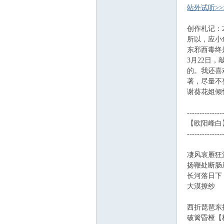
站外试听>>
创作札记：2
所以，应小
东邪西毒终
3月22日
的。我还喜
著，尽量不
谢葵花姐倾
--------------
【欧阳峰白
--------------
凄风哀雁狂
扬鞭处断肠
长河落日下
大漠撩纱
西折琵琶东
破篱昏桠【桠