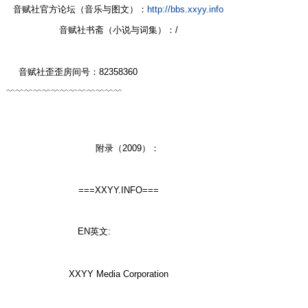
音赋社官方论坛（音乐与图文）：
http://bbs.xxyy.info
音赋社书斋（小说与词集）：/
; L/ ?) _! U9 E+ M% x8 p: [
音赋社歪歪房间号：82358360
4 [" G4 d3 l; F4 V% F% C
﹌﹌﹌﹌﹌﹌﹌﹌﹌﹌﹌﹌﹌
' L- g! S2 N" n0 @# Y& i2 M& d! q
$ Y3 G" m, B, p$ {
1 ^1 j# h( O& I( a
附录（2009）：
J' U( W3 j+ _5 S/ d
===XXYY.INFO===
EN英文:
" O9 X: _" ~2 Z
& [6 ^' z& c. M' i8 s% i" W# f
XXYY Media Corporation
4 _, R4 ~7 c$ C