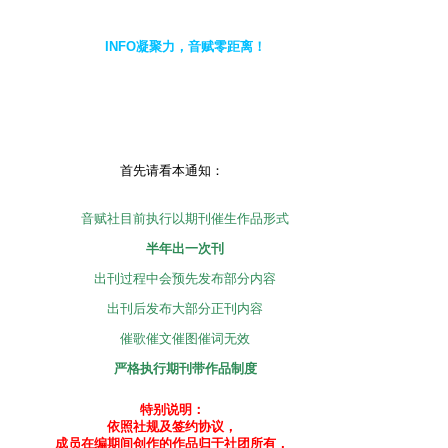
8 z# f$ B6 _4 G' _5 f# U0 {7 Q
INFO凝聚力，音赋零距离！
首先请看本通知：
3 w$ |' }$ w# Q9 x2 x5 j
音赋社目前执行以期刊催生作品形式
半年出一次刊
出刊过程中会预先发布部分内容
出刊后发布大部分正刊内容
催歌催文催图催词无效
严格执行期刊带作品制度
特别说明：
依照社规及签约协议，
成员在编期间创作的作品归于社团所有，