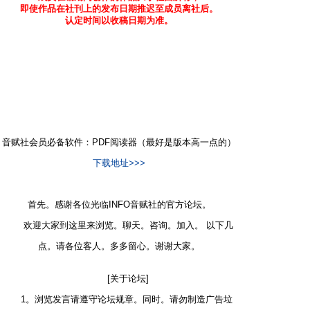
即使作品在社刊上的发布日期推迟至成员离社后。
认定时间以收稿日期为准。
3 o* u, v g r' [0 ]
2 `/ ^2 |: S" V5 v0 { u1 }
' K# q* {$ w; F
音赋社会员必备软件：PDF阅读器（最好是版本高一点的）
下载地址>>>
首先。感谢各位光临INFO音赋社的官方论坛。
欢迎大家到这里来浏览。聊天。咨询。加入。 以下几
点。请各位客人。多多留心。谢谢大家。
[关于论坛]
1。浏览发言请遵守论坛规章。同时。请勿制造广告垃