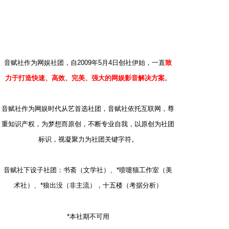
﹌﹌﹌﹌﹌﹌﹌﹌﹌﹌﹌﹌﹌
( @' `; r& K4 J4 w$ I }6 N
7 `( S) ]; b8 D2 K* f1 L
音赋社作为网娱社团，自2009年5月4日创社伊始，一直
致
力于打造快速、高效、完美、强大的网娱影音解决方案
。
音赋社作为网娱时代从艺首选社团，音赋社依托互联网，尊
重知识产权，为梦想而原创，不断专业自我，以原创为社团
标识，视凝聚力为社团关键字符。
音赋社下设子社团：书斋（文学社）、*喷嚏猫工作室（美
术社）、*狼出没（非主流），十五楼（考据分析）
( m! s0 Y' U2 @1 A
*本社期不可用