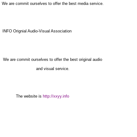
We are commit ourselves to offer the best media service.
INFO Orignial Audio-Visual Association
1 G( ^ e( E, X' m1 m5
B2 c |. h( _
; b' h; [9 Q# B" M ?
We are commit ourselves to offer the best original audio
and visual service.
The website is
http://xxyy.info
8 I! l5 |* y' u! c
o! ^% ^0 h5 z
DE德文: