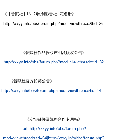
" x+ V& o0 J) L9 }) P
《【音赋社】INFO原创影音社--花名册》
; D1 @# b& v- f1 f" [
http://xxyy.info/bbs/forum.php?mod=viewthread&tid=26
:
D1 N+ R+ H. ~0 I2 z7 C
. A4 D0 d* _4 m4 M4 C$ x" @
《音赋社作品授权声明及版权公告》
http://xxyy.info/bbs/forum.php?mod=viewthread&tid=32
《音赋社官方招募公告》
8 z# W& r( o, l6 y1 K9 q& X7 c
http://xxyy.info/bbs/forum.php?mod=viewthread&tid=14
C,
K/ \ u# `; h3 K2 r
《友情链接及战略合作专用帖》
[url=http://xxyy.info/bbs/forum.php?
mod=viewthread&tid=64]http://xxyy.info/bbs/forum.php?