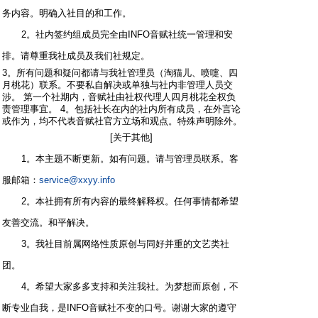
务内容。明确入社目的和工作。
2。社内签约组成员完全由INFO音赋社统一管理和安
排。请尊重我社成员及我们社规定。
3。所有问题和疑问都请与我社管理员（淘猫儿、喷嚏、四
月桃花）联系。不要私自解决或单独与社内非管理人员交
涉。 第一个社期内，音赋社由社权代理人四月桃花全权负
责管理事宜。 4。包括社长在内的社内所有成员，在外言论
或作为，均不代表音赋社官方立场和观点。特殊声明除外。
[关于其他]
1。本主题不断更新。如有问题。请与管理员联系。客
服邮箱：
service@xxyy.info
2。本社拥有所有内容的最终解释权。任何事情都希望
友善交流。和平解决。
3。我社目前属网络性质原创与同好并重的文艺类社
团。
4。希望大家多多支持和关注我社。为梦想而原创，不
断专业自我，是INFO音赋社不变的口号。谢谢大家的遵守