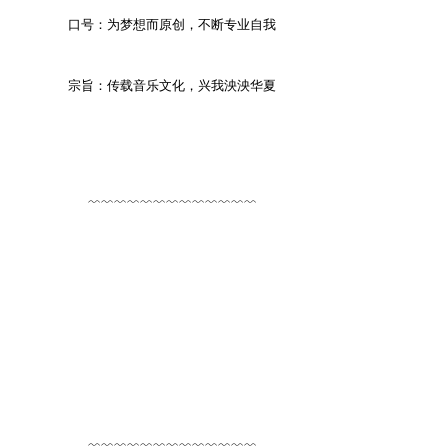
口号：为梦想而原创，不断专业自我
0 j" P+ W! ?/ S: R' c! b; R
宗旨：传载音乐文化，兴我泱泱华夏
﹌﹌﹌﹌﹌﹌﹌﹌﹌﹌﹌﹌﹌
" j5 \( f+ d S+ b0 I+ u
. h0 i5 J. K P
' C+ Z1 e. d8 t( T2 x' D) R" m1 z* k