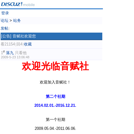
登录
论坛
>
站务
发帖
|
[公告]
音赋社欢迎您
看21154
回4
收藏
|
|
#
1
落九
只看他
2009-5-23 13:06:48
欢迎光临音赋社
欢迎加入音赋社！
6 M6 m U% f% U7 l
第二个社期
2014.02.01.-2016.12.21.
第一个社期
2009.05.04.-2011.06.06.