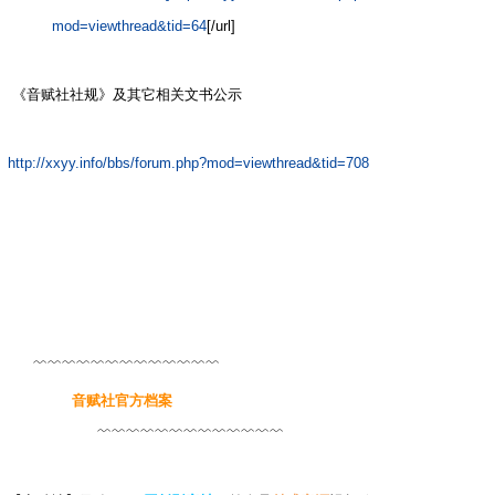
mod=viewthread&tid=64
[/url]
7 D3 }# Y( }4 m1 ?
1 H# d. ]* Y1 X" ~4 z( M
《音赋社社规》及其它相关文书公示
, Z0 L. x: S, z8 h5 C# q$
P X
http://xxyy.info/bbs/forum.php?mod=viewthread&tid=708
)
P. |. D. R* U O) k
/ }, Y8 X: h* u
! Z9 K% M( p1 @: {1 y
﹌﹌﹌﹌﹌﹌﹌﹌﹌﹌﹌﹌﹌
% |# @, P( q; s6 W3 [9 N
音赋社官方档案
+ H4 L& F! C& B* ~& K3 U
﹌﹌﹌﹌﹌﹌﹌﹌﹌﹌﹌﹌﹌