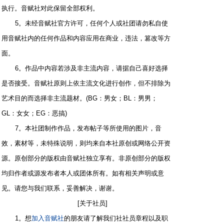
执行。音赋社对此保留全部权利。
5。未经音赋社官方许可，任何个人或社团请勿私自使
用音赋社内的任何作品和内容应用在商业，违法，篡改等方
面。
6。作品中内容若涉及非主流内容，请据自己喜好选择
是否接受。音赋社原则上依主流文化进行创作，但不排除为
艺术目的而选择非主流题材。(BG：男女；BL：男男；
GL：女女；EG：恶搞)
7。本社团制作作品，发布帖子等所使用的图片，音
效，素材等，未特殊说明，则均来自本社原创或网络公开资
源。原创部分的版权由音赋社独立享有。非原创部分的版权
均归作者或源发布者本人或团体所有。如有相关声明或意
见。请您与我们联系，妥善解决，谢谢。
[关于社员]
1。想
加入音赋社
的朋友请了解我们社社员章程以及职