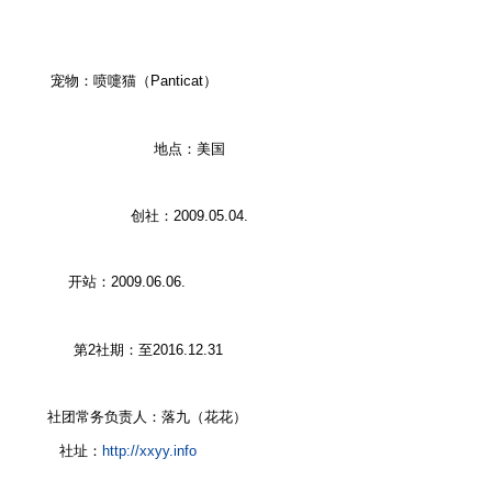
j% A
宠物：喷嚏猫（Panticat）
. |- _9 X7 s1 U/ {& f( k
1 _& \) f6 }; l* Z
地点：美国
' Z" C8 A5 I& P' v
创社：2009.05.04.
开站：2009.06.06.
6 Y+ G2 K) Z% [+ e; I: ]
8 w' y1 }& y; g. L8 Q; D, o
第2社期：至2016.12.31
1 G. ^4 r/ l$ d: c
社团常务负责人：落九（花花）
- W5 |4 T( [/ g; Y
社址：
http://xxyy.info
% i$ R$ Z0 @' A) U1 h- `
' c4 n4 _, s6 |/ b