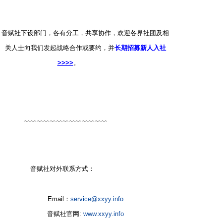
6 R9 m4 z1 S F* Y
音赋社下设部门，各有分工，共享协作，欢迎各界社团及相
关人士向我们发起战略合作或要约，并
长期招募新人入社
>>>>
。
* l6 s& n, M$ a
n9 O. Y, g& X2 _4 E
﹌﹌﹌﹌﹌﹌﹌﹌﹌﹌﹌﹌﹌
6 p3 k c8 ]& y! g
$ Q5 N( i M- c3 L# n
音赋社对外联系方式：
1 c' j* ~/ [# e k Y: n
Email：
service@xxyy.info
音赋社官网:
www.xxyy.info