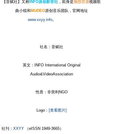
【音赋社】又称
INFO原创影音社
，前身是
魅惑音源
视频歌
曲小组和
MUDEO
原创音乐团队，官网地址
www.xxyy.info
。
- R' g7 F. n4 s
社名：音赋社
9 Y. P( o9 W% p
英文：INFO International Original
Audio&VideoAssociation
性质：非营利NGO
2 U/ V: s- {6 f* b( E+ h, {
Logo：
[查看图片]
4 K: K4 w4 [' j) D U+ H: x
社刊：
XXYY
（eISSN 1949-3665）
& u, k3 m6 O3 |4 d/ v, U, K;