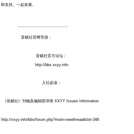
和支持。一起发展。
1 Q8 K( y8 ?4 x$ s8 r9 t% P3 ]3 G
﹌﹌﹌﹌﹌﹌﹌﹌﹌﹌﹌﹌﹌
, O a6 w; m& V; |
音赋社官网导游：
; q* |2 l4 l0 K. d6 T1 J
9 @8 c: U2 N4 F0 I# V/ c
音赋社官方论坛：
http://bbs.xxyy.info
入社必读：
8 v! `$ k, s: z$ k, Q. U X
《音赋社》刊物及编辑部详情 XXYY Issues Information
'
z2 \4 o4 x/ j$ r" {
http://xxyy.info/bbs/forum.php?mod=viewthread&tid=348
%
h% p) _4 s7 y8 k& O