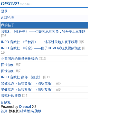
登录
返回论坛
我的帖子
音赋社 《牡丹亭》——但是相思莫相负，牡丹亭上三生路
回6
INFO 音赋社 《千秋葬》——逃不过天地人寰千秋葬
回5
INFO 音赋社 《暗恋》——曲子DEMO试听及视频预览
回
19
小熊同志的确是来抢钱的
回13
回世游仙
回7
回世游仙
回7
INFO 音赋社 辞部 《画皮》
回11
笑傲江湖（吕颂贤版）（清明改版）
回6
笑傲江湖（吕颂贤版）（清明改版）
回6
音赋社欢迎您
回4
音赋社
Powered by
Discuz!
X2
首页
标准版
精简版
电脑版
|
|
|