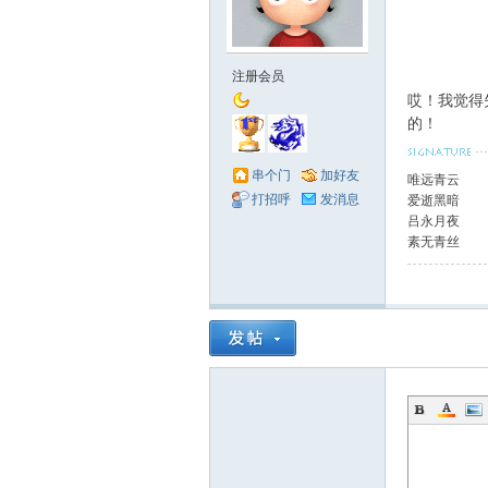
注册会员
哎！我觉得
的！
串个门
加好友
唯远青云
打招呼
发消息
爱逝黑暗
吕永月夜
素无青丝