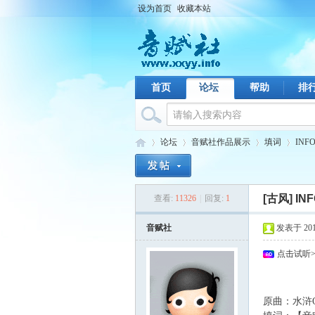
设为首页
收藏本站
首页
论坛
帮助
排
论坛
音赋社作品展示
填词
IN
[古风]
IN
查看:
11326
|
回复:
1
音
›
›
›
›
音赋社
发表于 2010-
点击试听
原曲：水浒