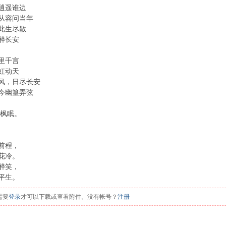
逍遥谁边
从容问当年
此生尽散
醉长安
里千言
虹动天
风，日尽长安
今幽篁弄弦
拥枫眠。
前程，
花冷。
醉笑，
平生。
需要
登录
才可以下载或查看附件。没有帐号？
注册