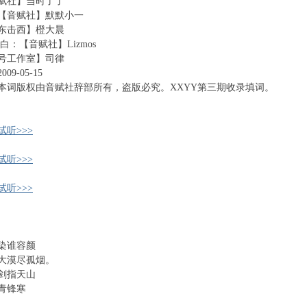
赋社】当时了了
【音赋社】默默小一
东击西】橙大晨
白：【音赋社】Lizmos
4号工作室】司律
9-05-15
本词版权由音赋社辞部所有，盗版必究。XXYY第三期收录填词。
听>>>
听>>>
听>>>
染谁容颜
大漠尽孤烟。
剑指天山
青锋寒