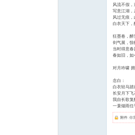
风流不假，
写意江湖，
风过无痕，
白衣天下，
狂墨卷，醉
剑气展，惊
当时得意春
春如旧，如
对月吟啸 
念白：
白衣轻马踏
长安月下飞
我自长歌复
一蓑烟雨任
附件:
你