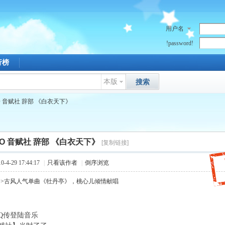
用户名
!password!
行榜
本版
搜索
FO 音赋社 辞部 《白衣天下》
FO 音赋社 辞部 《白衣天下》
[复制链接]
4-29 17:44:17
|
只看该作者
|
倒序浏览
>>古风人气单曲《牡丹亭》，桃心儿倾情献唱
Q传登陆音乐