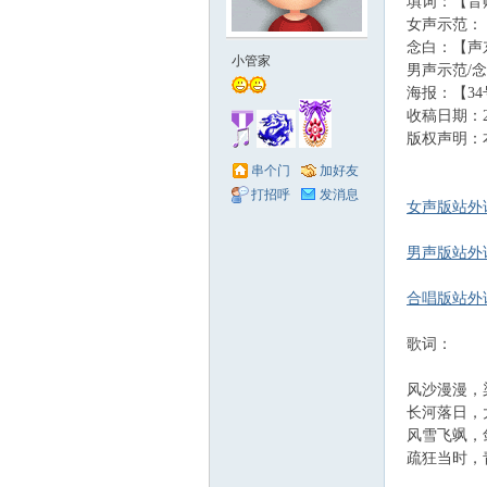
填词：【音
女声示范：
赋
念白：【声
小管家
男声示范/念
海报：【3
收稿日期：200
版权声明：
串个门
加好友
打招呼
发消息
女声版站外试
男声版站外试
社
合唱版站外试
歌词：
风沙漫漫，
长河落日，
风雪飞飒，
疏狂当时，