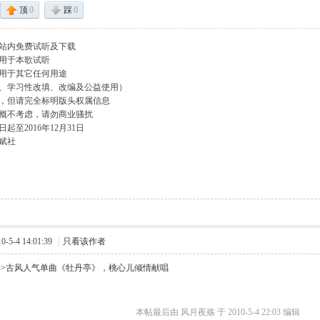
顶
0
踩
0
站内免费试听及下载
用于本歌试听
用于其它任何用途
、学习性改填、改编及公益使用）
，但请完全标明版头权属信息
概不考虑，请勿商业骚扰
起至2016年12月31日
赋社
5-4 14:01:39
|
只看该作者
>>古风人气单曲《牡丹亭》，桃心儿倾情献唱
本帖最后由 风月夜殇 于 2010-5-4 22:03 编辑