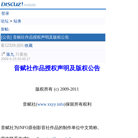
登录
论坛
>
站务
发帖
|
[公告]
音赋社作品授权声明及版权公告
看12329
回0
收藏
|
|
#
1
落九
只看他
2009-5-23 03:45:17
音赋社作品授权声明及版权公告
- q" D- t4 f- G& v
版权所有 (c) 2009-2011
6 D6 {) K: F: T$ I, u# I e* ]4 K
音赋社(
www.xxyy.info
)保留所有权利
' _2 ^" C4 S5 ~3 p: Q
音赋社为INFO原创影音社作品的
制作单位中文简称。
1
G* h* V! V/ s, \+ q/ G- H* P5 t