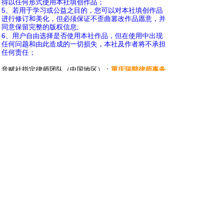
得以任何形式使用本社填创作品；
5
、若用于学习或公益之目的，您可以对本社填创作品
进行修订和美化，但必须保证不歪曲篡改作品愿意，并
同意保留完整的版权信息;
{6 A( K- y9 d8 ]: A* E
6
、用户自由选择是否使用本社作品，但在使用中出现
任何问题和由此造成的一切损失，本社及作者将不承担
任何责任；
) f' ?8 K) e( h" m w8 ^
音赋社指定律师团队（中国地区）：
重庆瑞辩律师事务
所
- Q9 N2 k! p) F
7 x8 a* s$ N6 f. H3 @5 g
以上声明及公告自2009年5月4日起生效，时效与音赋社
社期保持一致。
（2010年10月9日更新）
音赋社官方网站
www.xxyy.info
音赋社（INFO
原创影音社）
XXYY
编辑部
( t( d* |: L$ l: Q* A, Y