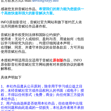
官方联系方式E-mail:
service@xxyy.info
感谢您支持音赋社作品。
希望我们的努力能为您提供一
个高效快速和强大的影音解决方案。
$ _( v+ @+ f K# k0 Q/ l
; t6 h. q& A1 |& r# T0 |, E
INFO
原创影音社，音赋社官方网站和旗下签约艺人依
法共同拥有音赋社作品著作权。
音赋社著作权受到法律和国际公约保护。
使用者：无论个人或组织、盈利与否、用途如何（包括
以学习和研究为目的），均需仔细阅读本声明，
在理解、同意、并遵守本协议的全部条款后，方可开始
使用音赋社作品。
' Z) L4 T S: l$ d9 B! C: Q9 e
本授权声明适用且仅适用于音赋社
原创版
作品，INFO
原创影音社和音赋社官方网站拥有对本授权协议的最终
解释权。
% x4 y* U3 u }
具体声明如下
$ `3 Q$ f: s/ x% x
: P: } x4 o* X- N# U1 ?' Z# }
1
、本社作品遵从公示原则，除非用于学习或公益之目
的，未经音赋社官方或作品权利人的书面（或电子）授
权，不得以任何形式（免费，商业）向任何第三方提供
本社作品；
" m( l, ]; h5 D. H/ N/ P5 I
2
、用户自由选择是否使用本社作品，但在使用中出现
任何问题和由此造成的一切损失，本社及作者将不承担