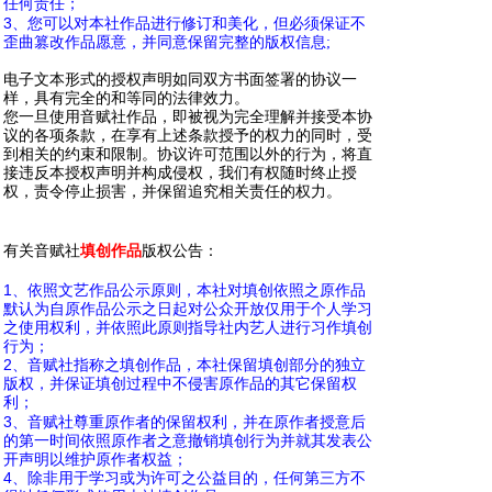
任何责任；
9 x5 J$ t# z6 m6 w% Q. [4 o
3
、您可以对本社作品进行修订和美化，但必须保证不
歪曲篡改作品愿意，并同意保留完整的版权信息;
电子文本形式的授权声明如同双方书面签署的协议一
样，具有完全的和等同的法律效力。
您一旦使用音赋社作品，即被视为完全理解并接受本协
议的各项条款，在享有上述条款授予的权力的同时，受
到相关的约束和限制。协议许可范围以外的行为，将直
接违反本授权声明并构成侵权，我们有权随时终止授
权，责令停止损害，并保留追究相关责任的权力。
/ U'
Y2 Q" K; D7 Q, ?& o
# d( A$ o& d' `4 D/ Y
有关音赋社
填创作品
版权公告：
# C1 ~6 n" r; i
5 M5 R6 R" P* N
1
、依照文艺作品公示原则，本社对填创依照之原作品
默认为自原作品公示之日起对公众开放仅用于个人学习
之使用权利，并依照此原则指导社内艺人进行习作填创
行为；
2
、音赋社指称之填创作品，本社保留填创部分的独立
版权，并保证填创过程中不侵害原作品的其它保留权
利；
- y( A' x; {3 l/ T3 H
3
、音赋社尊重原作者的保留权利，并在原作者授意后
的第一时间依照原作者之意撤销填创行为并就其发表公
开声明以维护原作者权益；
4
、除非用于学习或为许可之公益目的，任何第三方不