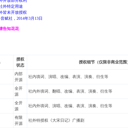
外开放部分权利
2 N( v6 W$ ^. J! T* {
社外特定用途
外皆未开放授权
$ M& H; P9 r. I& u
，2014年3月13日
0 G! G3 c/ _, K7 E+ \, T6 ?$ p( r- D
 d. ]
请告知花花
l; P
q% |
授权
品
授权细节（仅限非商业范围
状态
内部
社内填词、演唱、改编、表演、演奏、衍生等
开源
全开
社内外填词、翻唱、改编、表演、演奏、衍生等
源
全开
社内外填词、演唱、改编、表演、演奏、衍生等
源
有限
社外特授权《大宋日记》广播剧
开源