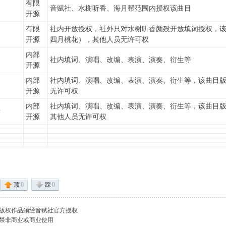
有限
音赋社、水榭听香、海月帮范围内授权该曲目
开源
有限
社内开放授权，社外只对水榭听香颜殁开放填词授权，
开源
四月桃花），其他人员无许可权
内部
社内填词、演唱、改编、表演、演奏、衍生等
开源
内部
社内填词、演唱、改编、表演、演奏、衍生等，该曲目
开源
无许可权
内部
社内填词、演唱、改编、表演、演奏、衍生等，该曲目
录
开源
其他人员无许可权
 q
顶
0
踩
0
版权作品须经音赋社官方授权
禁非商业或商业使用