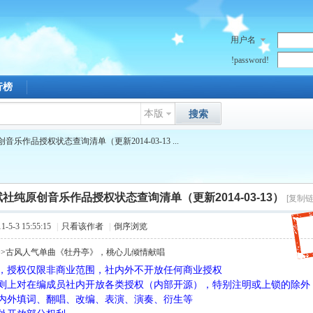
用户名
!password!
行榜
本版
搜索
乐作品授权状态查询清单（更新2014-03-13 ...
社纯原创音乐作品授权状态查询清单（更新2014-03-13）
[复制链
5-3 15:55:15
|
只看该作者
|
倒序浏览
>>古风人气单曲《牡丹亭》，桃心儿倾情献唱
，授权仅限非商业范围，社内外不开放任何商业授权
4 q c% e6 x! I; q, Q4 G& n
则上对在编成员社内开放各类授权（内部开源），特别注明或上锁的除外
内外填词、翻唱、改编、表演、演奏、衍生等