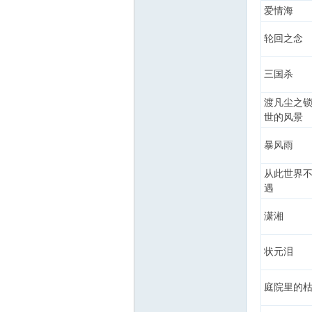
爱情海
轮回之念
三国杀
渡凡尘之
世的风景
暴风雨
从此世界
遇
潇湘
状元泪
庭院里的