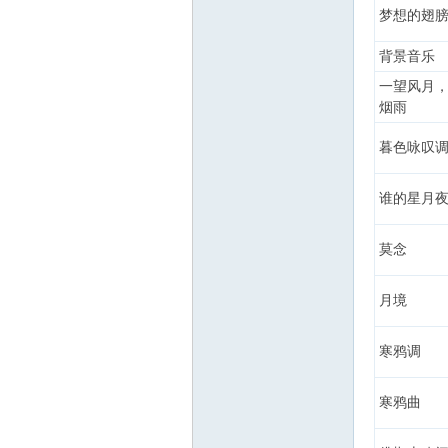
梦想的翅
背景音乐
一望风月
烟雨
暮色咏叹
谁的星月
莫念
月境
寒鸦调
寒鸦曲