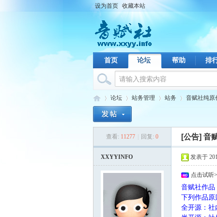
设为首页
收藏本站
首页
论坛
帮助
排
论坛
站务管理
站务
音赋社纯原创音
[公告]
音赋
查看:
11277
|
回复:
0
音
›
›
›
›
XXYYINFO
发表于 2011-
点击试听
音赋社作品
下列作品原
全开源：社