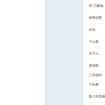
鸣-刃赐魂
怪鸭伯爵
传说
千山素
目千山
潇湘图
三色铜环
千秋葬
黯の冥想