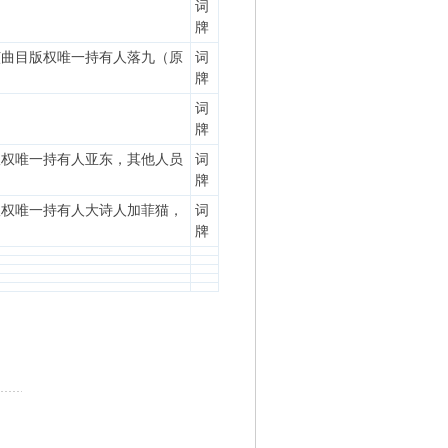
词
牌
该曲目版权唯一持有人落九（原
词
牌
词
牌
版权唯一持有人亚东，其他人员
词
牌
版权唯一持有人大诗人加菲猫，
词
牌