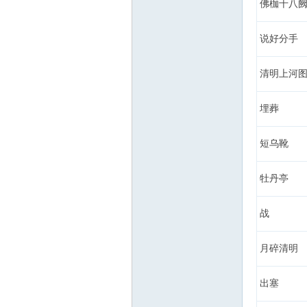
佛枷十八
说好分手
清明上河
埋葬
短乌靴
牡丹亭
战
月碎清明
出塞