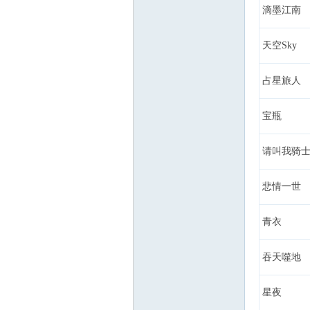
滴墨江南
天空Sky
占星旅人
宝瓶
请叫我骑
悲情一世
青衣
吞天噬地
星夜