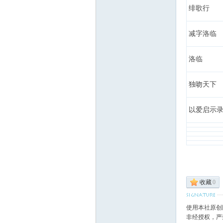
绯歌行
减字洛临
洛临
独吻天下
以爱启示
* h- a6 w$ [- ?, `5
6 M% X5 g* ^( G
收藏
0
使用本社原创
非经授权，严