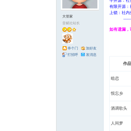
半开源：社
有限开源：
赋
上锁：社内
大管家
——音赋社
音赋社站长
+ O" ^* {+ {3 w1
如有遗漏，
& W9 e" J! U/ X' 
4 y7 ?. j4 Y. ^2 [
1 y+ F+ f6 x' u! 
串个门
加好友
% W, W, q. B& z
打招呼
发消息
作
社
暗恋
恨忘乡
酒调歌头
人间梦