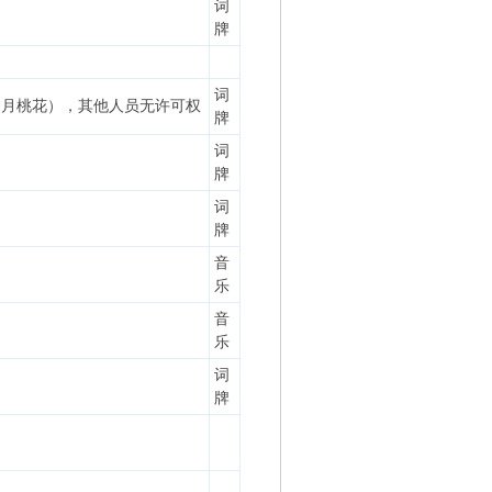
词
牌
词
四月桃花），其他人员无许可权
牌
词
牌
词
牌
音
乐
音
乐
词
牌