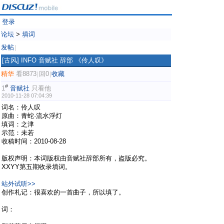
登录
论坛
>
填词
发帖
|
[古风]
INFO 音赋社 辞部 《伶人叹》
精华
看8873
回0
收藏
|
|
#
1
音赋社
只看他
2010-11-28 07:04:39
词名：伶人叹
原曲：青蛇·流水浮灯
填词：之津
示范：未若
收稿时间：2010-08-28
版权声明：本词版权由音赋社辞部所有，盗版必究。
XXYY第五期收录填词。
站外试听>>
创作札记：很喜欢的一首曲子，所以填了。
词：