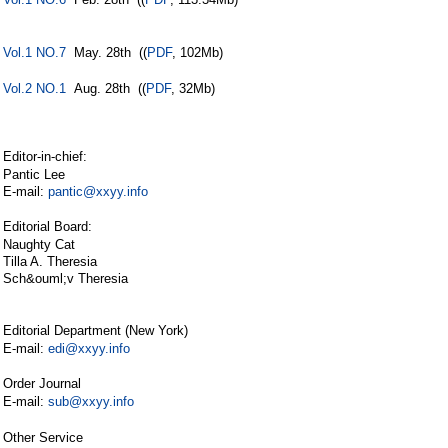
3 A* H5 i0 k" h" ~) A+
T% H) v
Vol.1 NO.7
May. 28th ((
PDF
, 102Mb)
. j9 e( U! C2 G7 z. w* w! ^
+ i/ g( W' @! {' y! @- [# H4 s
Vol.2 NO.1
Aug. 28th ((
PDF
, 32Mb)
Editor-in-chief:
: N; F" g4 l/ p# o
Pantic Lee
E-mail:
pantic@xxyy.info
3 B5 l* U4 N; w1 n5 Z6 M" `/ Y
Editorial Board:
( p9 J+ v, C2 g9 s6 z
Naughty Cat
Tilla A. Theresia
Sch&ouml;v Theresia
, h5 ~: s, m+ l
Editorial Department (New York)
7 _ ^( ]. d4 X C6 g5 i
E-mail:
edi@xxyy.info
. S2 `& p. G- {& ]- J7 |
Order Journal
" k! Y# D: d8 }
E-mail:
sub@xxyy.info
' |/ `7 Z8 ~+ F) q& ]; k
4 e% n/ B7 B, \# a t& ^
Other Service
6 K& j4 u, F) K2 P% L# G9 n5 n& _