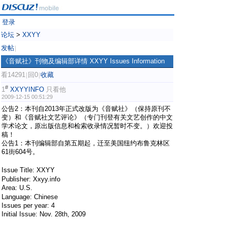
登录
论坛
>
XXYY
发帖
|
《音赋社》刊物及编辑部详情 XXYY Issues Information
看14291
回0
收藏
|
|
#
1
XXYYINFO
只看他
2009-12-15 00:51:29
公告2：本刊自2013年正式改版为《音赋社》（保持原刊不
变）和《音赋社文艺评论》（专门刊登有关文艺创作的中文
学术论文，原出版信息和检索收录情况暂时不变。）欢迎投
稿！
公告1：本刊编辑部自第五期起，迁至美国纽约布鲁克林区
61街604号。
% c1 }' k) W7 T; d. C
/ q2 }" G' g. `. W+ h [
Issue Title: XXYY
/ Y! Y9 F7 @7 L7 T+ Q
Publisher: Xxyy.info
Area: U.S.
0 j: C1 x' g |$ m% j1 a5 x
Language: Chinese
Issues per year: 4
Initial Issue: Nov. 28th, 2009