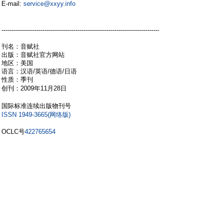
E-mail:
service@xxyy.info
, P$ a% G2 q: ^2 q; L. h
) k9 H6 ^4 d1 E3 i4 ]! Z3 s; q0 P
5 e/ v9 R, `! W2 K9 x
---------------------------------------------------------------------------------
刊名：音赋社
出版：音赋社官方网站
地区：美国
语言：汉语/英语/德语/日语
性质：季刊
7 R& i0 q8 X5 Y' N* v
创刊：2009年11月28日
8 m; V- U+ j* }: m
4 W& l. ~8 c/ B1 s# ?% j
国际标准连续出版物刊号
4 P: Q) G& ]* \" z
ISSN 1949-3665(网络版)
6 d7 b. n5 S% J/ {2 e/ g. k
OCLC号
422765654
0 [: w5 i! n* u5 b1 L! _
主编：喷嚏
主编邮箱：
pantic@xxyy.info
编委：淘猫儿，四月桃花
编辑部（内部访问权限）：
http://xxyy.info/bbs/forumdisplay.php?fid=50
3 I0 B! @9 ?& k&
z6 F( C4 a6 Q/ p
编辑部公开邮箱：
edi@xxyy.info
$ k$ X* a, m- `% A% Q/ Z1 \