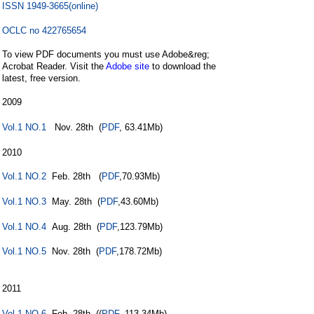
ISSN 1949-3665(online)
( M1 ]* ]2 o( V0 k5 H$ V
OCLC no 422765654
To view PDF documents you must use Adobe&reg;
Acrobat Reader. Visit the
Adobe site
to download the
latest, free version.
2009
7 I# t" S; V3 H
: F, \/ N9 h1 s" L3 U
Vol.1 NO.1
Nov. 28th (
PDF
, 63.41Mb)
3 R% q3 Q2 q6 W
% [9 Z) d$ ]3 z* S z
2010
Vol.1 NO.2
Feb. 28th (
PDF
,70.93Mb)
4 J8 g8 y9 s, {! L5 O1 K
. x5 w5 v+ C- j& X. q" i- l1 Y
Vol.1 NO.3
May. 28th (
PDF
,43.60Mb)
6 {! j1 L5 `' m
3 M7 m I. ?" Z9 k; x9 \0 t
Vol.1 NO.4
Aug. 28th (
PDF
,123.79Mb)
: |% H& }& Z3 P% J* \6 Q0 M
Vol.1 NO.5
Nov. 28th (
PDF
,178.72Mb)
6 N& M& I0 | X* q$ M/
i$ X
2011
0 P2 r1 o5 b- ^& n
6 U% f2 K' Z1 W+ L: T8 F. Y. O
Vol.1 NO.6
Feb. 28th ((
PDF
, 113.34Mb)