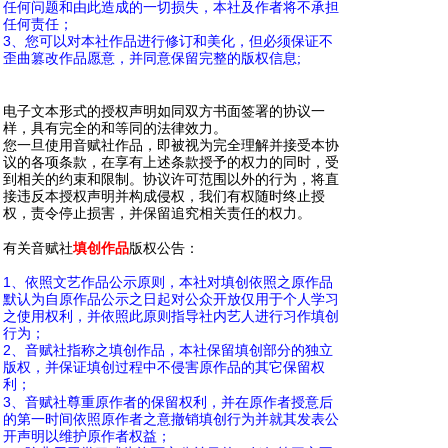
任何问题和由此造成的一切损失，本社及作者将不承担
任何责任；
3
、您可以对本社作品进行修订和美化，但必须保证不
歪曲篡改作品愿意，并同意保留完整的版权信息;
0 q% z/
o( |) P, n/ }
电子文本形式的授权声明如同双方书面签署的协议一
样，具有完全的和等同的法律效力。
您一旦使用音赋社作品，即被视为完全理解并接受本协
议的各项条款，在享有上述条款授予的权力的同时，受
到相关的约束和限制。协议许可范围以外的行为，将直
接违反本授权声明并构成侵权，我们有权随时终止授
权，责令停止损害，并保留追究相关责任的权力。
0 m* K" C7 Z: y, d
有关音赋社
填创作品
版权公告：
1
、依照文艺作品公示原则，本社对填创依照之原作品
默认为自原作品公示之日起对公众开放仅用于个人学习
之使用权利，并依照此原则指导社内艺人进行习作填创
行为；
2
、音赋社指称之填创作品，本社保留填创部分的独立
版权，并保证填创过程中不侵害原作品的其它保留权
利；
- x) y9 ~! v9 e* l
3
、音赋社尊重原作者的保留权利，并在原作者授意后
的第一时间依照原作者之意撤销填创行为并就其发表公
开声明以维护原作者权益；