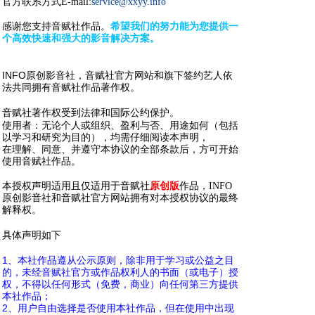
官方联系方式E-mail:
service@xxyy.info
) g9 w* O7 M4 B
感谢您支持音赋社作品。
希望我们的努力能为您提供一
个高效快速和强大的影音解决方案。
* K/ O' J9 u, q8 s% r)
i q0 y: d
INFO
原创影音社，音赋社官方网站和旗下签约艺人依
法共同拥有音赋社作品著作权。
8 W* `3 D& r2 ~4 x- W
( H* W, v }1 x" U
音赋社著作权受到法律和国际公约保护。
5 r3 ~% q" E# w' b
使用者：无论个人或组织、盈利与否、用途如何（包括
以学习和研究为目的），均需仔细阅读本声明，
在理解、同意、并遵守本协议的全部条款后，方可开始
使用音赋社作品。
; U) M) ], a4 l7 U7 L2 m4 x% k
本授权声明适用且仅适用于音赋社
原创版
作品，INFO
原创影音社和音赋社官方网站拥有对本授权协议的最终
解释权。
8 t, W$ P. M% j: c9 ?$ C- B
4 H% w4 I1 d* B8 ^9 v
具体声明如下
" I4 e2 m W; A# ~ p
: @! C8 o& A3 F0 r; ]' ?2 u
1
、本社作品遵从公示原则，除非用于学习或公益之目
的，未经音赋社官方或作品权利人的书面（或电子）授
权，不得以任何形式（免费，商业）向任何第三方提供
本社作品；
2
、用户自由选择是否使用本社作品，但在使用中出现