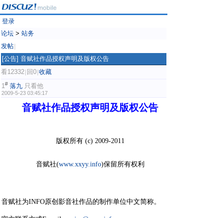
登录
论坛
>
站务
发帖
|
[公告]
音赋社作品授权声明及版权公告
看12332
回0
收藏
|
|
#
1
落九
只看他
2009-5-23 03:45:17
音赋社作品授权声明及版权公告
& J, ?& @; I& B! y' j
版权所有 (c) 2009-2011
音赋社(
www.xxyy.info
)保留所有权利
1 c' i3 J* t+ x4 q9 A2 Z9 @
" _3 K9 U2 ?2 r' m
音赋社为INFO原创影音社作品的
制作单位中文简称。
4
d: c" J) V) R+ y& A8 g7 l