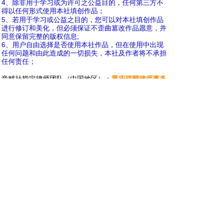
4
、除非用于学习或为许可之公益目的，任何第三方不
得以任何形式使用本社填创作品；
- |3 _( T/ x4 h% {3 X- c
5
、若用于学习或公益之目的，您可以对本社填创作品
进行修订和美化，但必须保证不歪曲篡改作品愿意，并
同意保留完整的版权信息;
6
、用户自由选择是否使用本社作品，但在使用中出现
任何问题和由此造成的一切损失，本社及作者将不承担
任何责任；
$ R. z6 y& W& A8 x; {0 S
音赋社指定律师团队（中国地区）：
重庆瑞辩律师事务
所
$ g' Q1 i' b. F- l4 i1 y
以上声明及公告自2009年5月4日起生效，时效与音赋社
社期保持一致。
（2010年10月9日更新）
音赋社官方网站
www.xxyy.info
音赋社（INFO
原创影音社）
8 C4 [3 h8 d5 q2 c
XXYY
编辑部