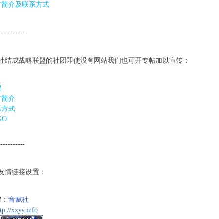
方简介及联系方式
8 _! H, A6 ] _, s
 M T! n
-----------
 E3 j5 ~
社结成战略联盟的社团即使没有网站我们也可开专帖加以宣传：
{
谓
9 O7 e' e6 P# t: M
方简介
系方式
GO
' V0 P; D/ X- J0 c0 I
 o v, q7 r
-----------
友情链接设置：
+ v# K! i
谓：
音赋社
tp://xxyy.info
* i- l# ?( x. d3 X4 `( Z