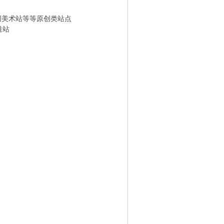
创美术站等等原创类站点
道站
& n0 A& [+ W! X' Q& ]8 M