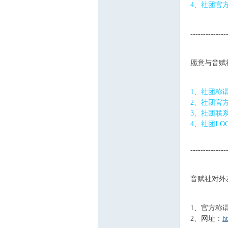
4、社团官
, A0 ~7 J# S; v&
--------------
5 v3 M9 O g+ R"
愿意与音赋
' t. M; N- u M+ 
1、社团称
2、社团官
3、社团联
4、社团LO
! u/ h- s9 ^" Z
: d: K. }& W* B5
--------------
) e5 N5 ]: z6 j! k
音赋社对外
I$ [( M, F0 @+ e
1、官方称
2、网址：
ht