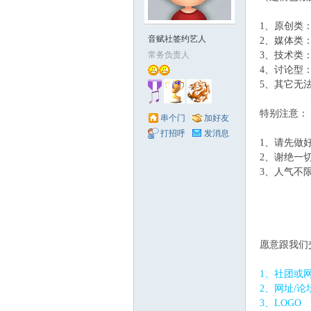
1、原创类
赋
音赋社签约艺人
2、媒体类
常务负责人
3、技术类
4、讨论型
5、其它无
特别注意：
串个门
加好友
打招呼
发消息
1、请先做
2、谢绝一
社
3、人气不
愿意跟我们
1、社团或
2、网址/
3、LOGO
0 