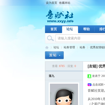
设为首页
收藏本站
首页
论坛
帮助
排
论坛
站务管理
站务
优秀友情链
[友链]
优
查看:
8785
|
回复:
0
音
›
›
›
›
落九
发表于 2009-
点击试听
音赋社笑迎
) B: ^4 X: a) F$ 
从2010
（之前已做