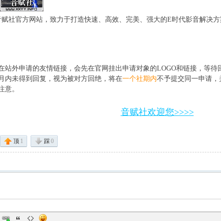
音赋社官方网站，致力于打造快速、高效、完美、强大的E时代影音解决方
 z6 d# B0 M
在站外申请的友情链接，会先在官网挂出申请对象的LOGO和链接，等待
月内未得到回复，视为被对方回绝，将在
一个社期内
不予提交同一申请，
注意。
% n3 H, y( i t( q5 U3 F3 W
音赋社欢迎您>>>>
顶
1
踩
0