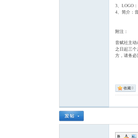
3、LOGO：
4、简介：
附注：
, K/ ^% v" {3 E:
音赋社主动
之日起三个
方，请务必
收藏
0