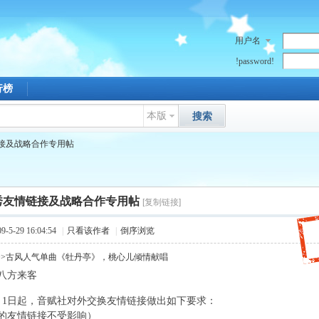
用户名
!password!
行榜
本版
搜索
接及战略合作专用帖
秀友情链接及战略合作专用帖
[复制链接]
5-29 16:04:54
|
只看该作者
|
倒序浏览
>>古风人气单曲《牡丹亭》，桃心儿倾情献唱
八方来客
* w( h! w% {$ p9 e
P
年1月1日起，音赋社对外交换友情链接做出如下要求：
4 N( i, c1 L' |# d. I
的友情链接不受影响）
3 R% N2 W a6 B: o" q: j