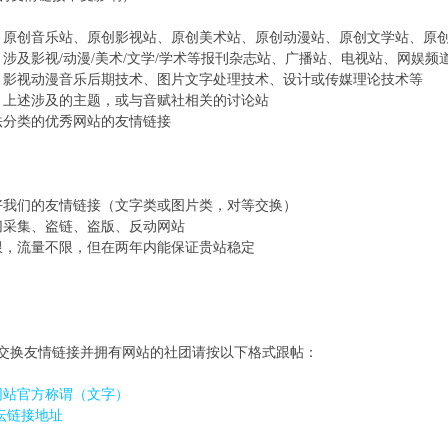
：原创音乐站、原创影视站、原创美术站、原创动漫站、原创文学站、原
：涉及影视/动漫/美术/文学/学术等报刊杂志站、广播站、电视站、网娱频
：影视动漫音乐后期技术、图片文字处理技术、设计或传媒理论技术等
：上述涉及的主题，或与音赋社相关的讨论站
法分类的优秀网站的友情链接
: [0 T9 G5 a4 p7 I7 J
好我们的友情链接（文字类或图片类，对等交换）
切采集、盗链、盗版、反动网站
限，流量不限，但在两年内能保证贵站稳定
交换友情链接并拥有网站的社团请按以下格式跟帖：
# Z; N2 A6 B- G1 o- c
网站官方称谓（文字）
论坛链接地址
) z# K8 V" H N3 V2 S* _- h3 b4 m* e8 I
Y( z+ f& X1 _5 k$ d8 \