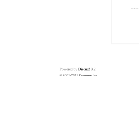
Powered by
Discuz!
X2
© 2001-2011
Comsenz Inc.