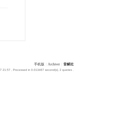
手机版
|
Archiver
|
音赋社
7 21:57
, Processed in 0.013467 second(s), 2 queries .