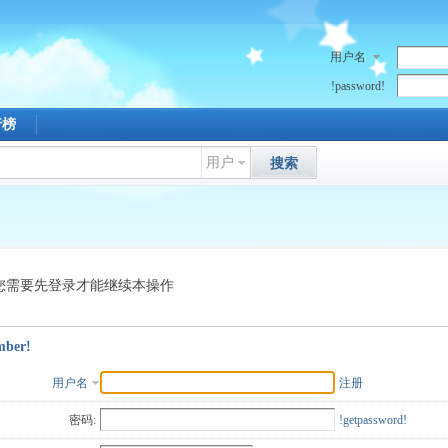
用户名
!password!
行榜
用户
搜索
您需要先登录才能继续本操作
mber!
用户名
注册
密码:
!getpassword!