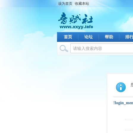
设为首页
收藏本站
首页
论坛
帮助
排
!login_me