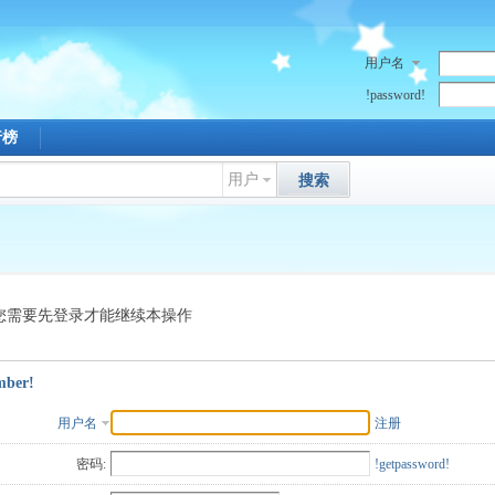
用户名
!password!
行榜
用户
搜索
您需要先登录才能继续本操作
mber!
用户名
注册
密码:
!getpassword!