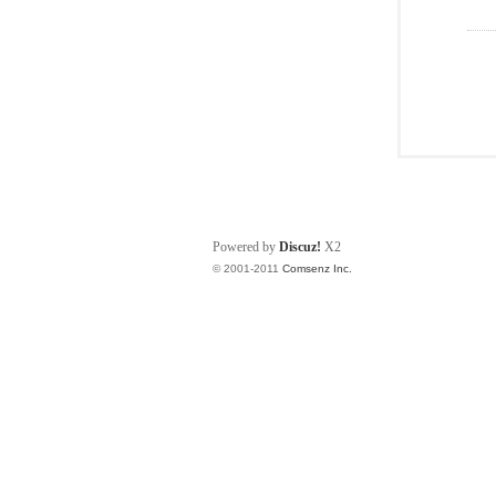
Powered by
Discuz!
X2
© 2001-2011
Comsenz Inc.