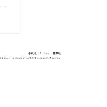
手机版
|
Archiver
|
音赋社
6 21:34
, Processed in 0.008976 second(s), 2 queries .