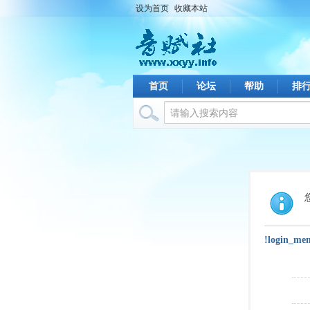
设为首页
收藏本站
首页
论坛
帮助
排
!login_me